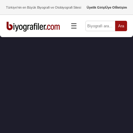
Türkiye’nin en Büyük Biyografi ve Otobiyografi Sitesi
Üyelik Girişi
Üye Ol
İletişim
☰
Ara