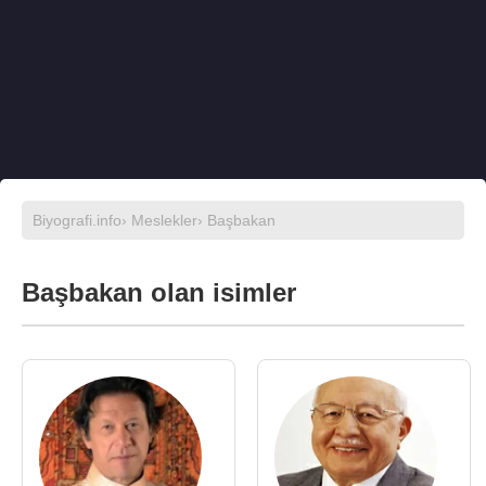
Biyografi.info
›
Meslekler
› Başbakan
Başbakan olan isimler