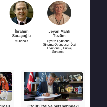
İbrahim
Jeyan Mahfi
Saraçoğlu
Tözüm
Mühendis
Tiyatro Oyuncusu
,
Sinema Oyuncusu
,
Dizi
Oyuncusu
,
Dublaj
Sanatçısı
,
adrosu
Özgür Özel ve beraberindeki