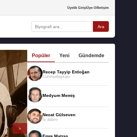
Üyelik Girişi
Üye Ol
İletişim
Ara
Popüler
Yeni
Gündemde
Recep Tayyip Erdoğan
Cumhurbaşkanı
Medyum Memiş
Necat Gülseven
İş adamı
>
Emre Matraş