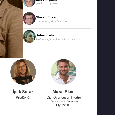
Şarkıcı
,
İş adamı
Murat Birsel
Gazeteci
,
Anchorman
Selen Erdem
Antrenör
,
Basketbolcu
,
Sporcu
İpek Sorak
Murat Eken
Prodüktör
Dizi Oyuncusu
,
Tiyatro
i
Oyuncusu
,
Sinema
Oyuncusu