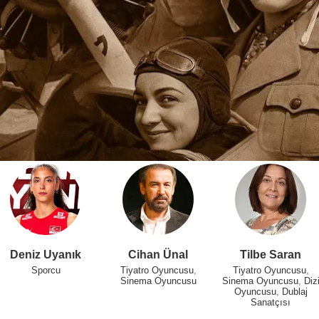
Deniz Uyanık
Cihan Ünal
Tilbe Saran
Sporcu
Tiyatro Oyuncusu
,
Tiyatro Oyuncusu
,
Sinema Oyuncusu
Sinema Oyuncusu
,
Diz
Oyuncusu
,
Dublaj
Sanatçısı