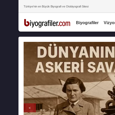
Türkiye’nin en Büyük Biyografi ve Otobiyografi Sitesi
Biyografiler
Vizyo
<