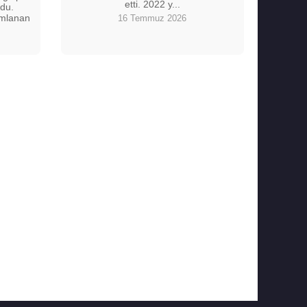
etti. 2022 y...
du.
amlanan
16 Temmuz 2026