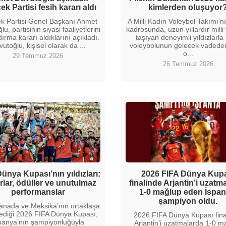
ek Partisi fesih kararı aldı
kimlerden oluşuyor
k Partisi Genel Başkanı Ahmet
A Milli Kadın Voleybol Takımı’
u, partisinin siyasi faaliyetlerini
kadrosunda, uzun yıllardır milli
ırma kararı aldıklarını açıkladı.
taşıyan deneyimli yıldızlarla
utoğlu, kişisel olarak da ...
voleybolunun gelecek vadede
o...
29 Temmuz 2026
26 Temmuz 2026
ünya Kupası’nın yıldızları:
2026 FIFA Dünya Kup
lar, ödüller ve unutulmaz
finalinde Arjantin’i uzatm
performanslar
1-0 mağlup eden İspan
şampiyon oldu.
anada ve Meksika’nın ortaklaşa
ediği 2026 FIFA Dünya Kupası,
2026 FIFA Dünya Kupası fina
panya’nın şampiyonluğuyla
Arjantin’i uzatmalarda 1-0 m