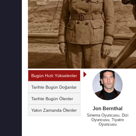
Bugün Hızlı Yükselenler
Tarihte Bugün Doğanlar
Tarihte Bugün Ölenler
Jon Bernthal
Yakın Zamanda Ölenler
Sinema Oyuncusu
,
Dizi
Oyuncusu
,
Tiyatro
Oyuncusu