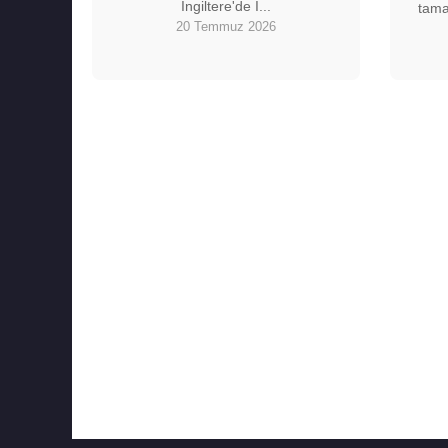
İngiltere'de İ...
tama
20 Temmuz 2026