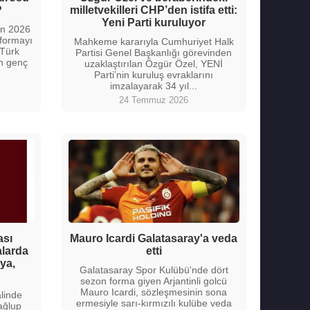
?
milletvekilleri CHP’den istifa etti:
Yeni Parti kuruluyor
nın 2026
 formayı
Mahkeme kararıyla Cumhuriyet Halk
 Türk
Partisi Genel Başkanlığı görevinden
n genç
uzaklaştırılan Özgür Özel, YENİ
Parti’nin kuruluş evraklarını
imzalayarak 34 yıl...
24 Temmuz 2026
ası
Mauro Icardi Galatasaray'a veda
alarda
etti
ya,
Galatasaray Spor Kulübü'nde dört
sezon forma giyen Arjantinli golcü
Mauro Icardi, sözleşmesinin sona
linde
ermesiyle sarı-kırmızılı kulübe veda
ağlup