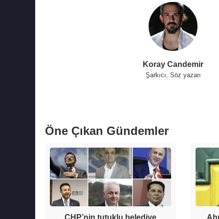
Koray Candemir
Şarkıcı
,
Söz yazarı
Öne Çıkan Gündemler
CHP’nin tutuklu belediye
Ahm