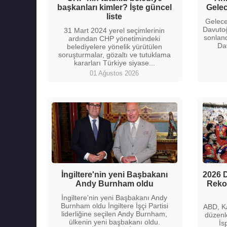
başkanları kimler? İşte güncel
Gelec
liste
Gelece
Davutoğl
31 Mart 2024 yerel seçimlerinin
sonland
ardından CHP yönetimindeki
Dav
belediyelere yönelik yürütülen
soruşturmalar, gözaltı ve tutuklama
kararları Türkiye siyase...
01 Ağustos 2026
İngiltere'nin yeni Başbakanı
2026 D
Andy Burnham oldu
Rekor
İngiltere'nin yeni Başbakanı Andy
Burnham oldu İngiltere İşçi Partisi
ABD, K
liderliğine seçilen Andy Burnham,
düzenl
ülkenin yeni başbakanı oldu.
İs