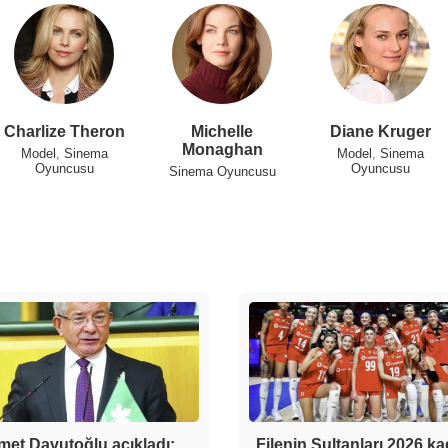
Charlize Theron
Michelle
Diane Kruger
Monaghan
Model
,
Sinema
Model
,
Sinema
Oyuncusu
Oyuncusu
Sinema Oyuncusu
et Davutoğlu açıkladı:
Filenin Sultanları 2026 k