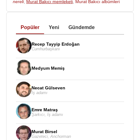
nereli
,
Murat Bakıcı memleketi
,
Murat Bakıcı albümleri
Popüler
Yeni
Gündemde
Recep Tayyip Erdoğan
Cumhurbaşkanı
Medyum Memiş
Necat Gülseven
İş adamı
Emre Matraş
Şarkıcı
,
İş adamı
Murat Birsel
Gazeteci
,
Anchorman