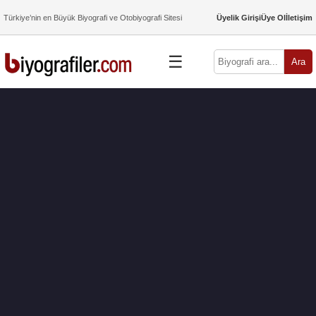
Türkiye’nin en Büyük Biyografi ve Otobiyografi Sitesi
Üyelik Girişi
Üye Ol
İletişim
☰
Ara