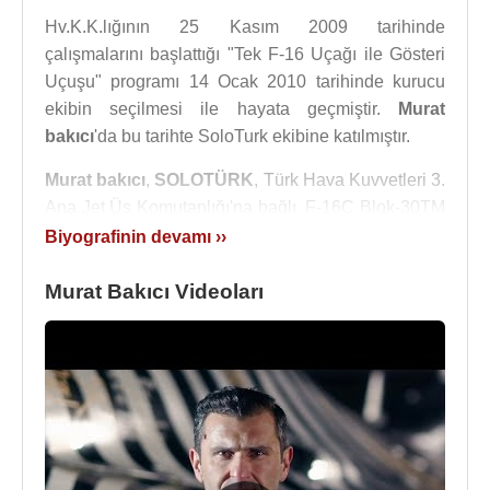
Hv.K.K.lığının 25 Kasım 2009 tarihinde
çalışmalarını başlattığı "Tek F-16 Uçağı ile Gösteri
Uçuşu" programı 14 Ocak 2010 tarihinde kurucu
ekibin seçilmesi ile hayata geçmiştir.
Murat
bakıcı
'da bu tarihte SoloTurk ekibine katılmıştır.
Murat bakıcı
,
SOLOTÜRK
, Türk Hava Kuvvetleri 3.
Ana Jet Üs Komutanlığı'na bağlı, F-16C Blok-30TM
jet savaş uçağını kullanarak hava akrobasisi yapan
Biyografinin devamı ››
bir akrobasi ekibinin bir parçasıdır. Ayrıca 1 subay
ve 8 astsubaydan oluşan bakım ekibi vardır.
Murat Bakıcı Videoları
SOLOTÜRK pilotları 4 yılda bir değişiyor.
Solo Türk'ün güncel ekibi
:
Pilotlar
:
1. Gösteri Pilotu - Murat Bakıcı (008)
2. Gösteri Pilotu - Yasin Dikkule (009)
3. Gösteri Pilotu - Erhan Aydemir (010)