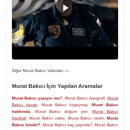
Kaynak:Biyografiler.com
Diğer Murat Bakıcı Videoları ›››
Murat Bakıcı İçin Yapılan Aramalar
Murat Bakıcı yaşıyor mu?
,
Murat Bakıcı biyografi
,
Murat
Bakıcı hayatı
,
Murat Bakıcı özgeçmişi
,
Murat Bakıcı
hakkında
,
Murat Bakıcı doğum yeri
,
Murat Bakıcı
fotoğraf
,
Murat Bakıcı video
,
Murat Bakıcı resim
,
Murat
Bakıcı kimdir?
,
Murat Bakıcı kaç yaşında?
,
Murat Bakıcı