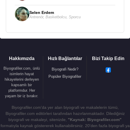
Selen Erdem
Antrenör
,
Basketbolcu
,
Sporcu
Hakkımızda
Hızlı Bağlantılar
Bizi Takip Edin
Biyografiler.com, ünlü
Biyografi Nedir?
isimlerin hayat
Popüler Biyografiler
hikayelerini derleyen
kapsamlı bir
platformdur. Her
yaşam bir iz bırakır.
Biyografiler.com'da yer alan biyografi ve makalelerin tümü,
Biyografiler.com editörleri tarafından hazırlanmaktadır. Dilediğiniz
biyografi ve makaleyi, sitenizde,
"Kaynak: Biyografiler.com"
formatıyla kaynak göstererek kullanabilirsiniz. 20'den fazla biyografi ya