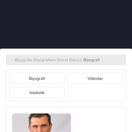
Biyografi
›
Biyografiler
›
Murat Bakıcı
› Biyografi
Biyografi
Videolar
İstatistik