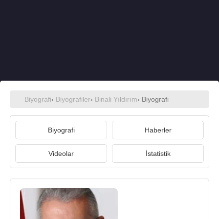
Biyografi
›
Biyografiler
›
Binali Yıldırım
› Biyografi
Biyografi
Haberler
Videolar
İstatistik