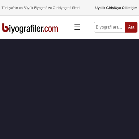
Türkiye’nin en Büyük Biyografi ve Otobiyografi Sitesi
Üyelik Girişi
Üye Ol
İletişim
☰
Ara