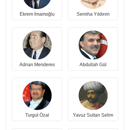
Bakanı olarak görevlendirildi.
Ekrem İmamoğlu
Semiha Yıldırım
BAKANLIĞI DÖNEMİNDE GERÇEKLEŞTİRİLEN
ÖNEMLİ PROJELER :
2003 – 2013 yılları arasında 17.500 km bölünmüş
yol inşaatı
2002 yılında 26 adet olan aktif havalimanı sayısının
55’e çıkarılması
Adnan Menderes
Abdullah Gül
Ankara – Eskişehir, Ankara – Konya, Ankara –
İstanbul Yüksek Hızlı Tren projeleri
Marmaray projesi ile İstanbul’un Asya ve Avrupa
yakalarının denizaltından demiryolu ile birbirine
bağlanması,
İstanbul’un iki yakasını denizin altından birbine
Turgut Özal
Yavuz Sultan Selim
bağlayacak olan Avrasya Tüneli