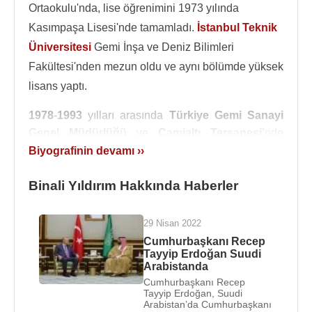
Ortaokulu'nda, lise öğrenimini 1973 yılında
Kasımpaşa Lisesi'nde tamamladı.
İstanbul Teknik
Üniversitesi
Gemi İnşa ve Deniz Bilimleri
Fakültesi'nden mezun oldu ve aynı bölümde yüksek
lisans yaptı.
1978
-
1993
yılları arasında
Türkiye Gemi Sanayi
Genel Müdürlüğü
ve
Camialtı Tersanesi
’nde
çeşitli kademelerde yöneticilik yaptı.
Biyografinin devamı ››
1990
-
1991
yılları arasında
İsveç
'te bulunan
Binali Yıldırım Hakkında Haberler
Uluslararası Denizcilik Örgütü
'ne (IMO) ait
Dünya
Denizcilik Üniversitesi
nde (WMU) Denizde Can
29 Nisan 2022
ve Mal Güvenliği Yönetimi konusunda ihtisas
Cumhurbaşkanı Recep
eğitimi aldı. Bu eğitim sırasında toplam 6 ay
Tayyip Erdoğan Suudi
İskandinavya ülkeleri ve Avrupa'da çeşitli ülke
Arabistanda
limanlarında Denizcilik İdaresi Uzmanları ile birlikte
Cumhurbaşkanı Recep
Tayyip Erdoğan, Suudi
kontrollerde bulundu.
Arabistan’da Cumhurbaşkanı