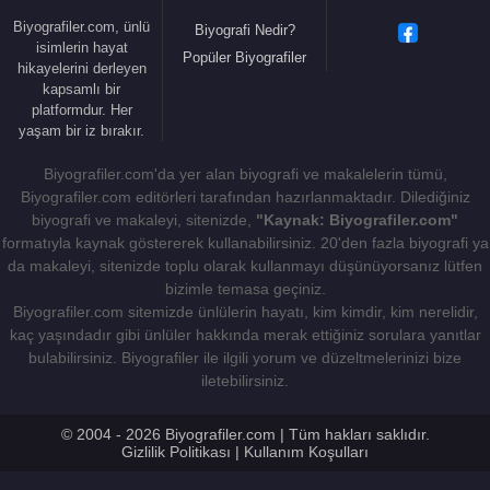
13 Temmuz 2018 tarihinde Cumhurbaşkanı
Recep
Biyografiler.com, ünlü
Biyografi Nedir?
Tayyip Erdoğan
tarafından kendilerine Devlet
isimlerin hayat
Popüler Biyografiler
hikayelerini derleyen
Şeref Madalyası verildi.
kapsamlı bir
platformdur. Her
29 Aralık
2018 tarihinde Cumhurbaşkanı
Recep
yaşam bir iz bırakır.
Tayyip Erdoğan
tarafından
AK Parti
İstanbul
Büyükşehir Belediye Başkan Adayı Binali Yıldırım
Biyografiler.com'da yer alan biyografi ve makalelerin tümü,
Biyografiler.com editörleri tarafından hazırlanmaktadır. Dilediğiniz
olduğu açıklandı.
biyografi ve makaleyi, sitenizde,
"Kaynak: Biyografiler.com"
Binali Yıldırım,
İstanbul
Büyükşehir Belediye
formatıyla kaynak göstererek kullanabilirsiniz. 20'den fazla biyografi ya
da makaleyi, sitenizde toplu olarak kullanmayı düşünüyorsanız lütfen
Başkan Adayı olduğu için
18 Şubat
2019 tarihinde
bizimle temasa geçiniz.
TBMM
Başkanlığı görevinden istifa etti.
Biyografiler.com sitemizde ünlülerin hayatı, kim kimdir, kim nerelidir,
kaç yaşındadır gibi ünlüler hakkında merak ettiğiniz sorulara yanıtlar
31 Mart
2019 tarihinde yapılan yerel seçimlerde
bulabilirsiniz. Biyografiler ile ilgili yorum ve düzeltmelerinizi bize
AKP
'den
İstanbul
Büyükşehir Belediye (İBB)
iletebilirsiniz.
Başkanı adayı olarak seçime girdi.
CHP
'li
Ekrem
İmamoğlu
% 48,79,
AKP
'li
Binali Yıldırım
ise %
© 2004 - 2026 Biyografiler.com | Tüm hakları saklıdır.
48.50 oy aldı. İmamoğlu'nun oy sayısı 4 milyon 170
Gizlilik Politikası
|
Kullanım Koşulları
bin 116, Yıldırım'ın oy sayısı 4 milyon 145 bin 708.