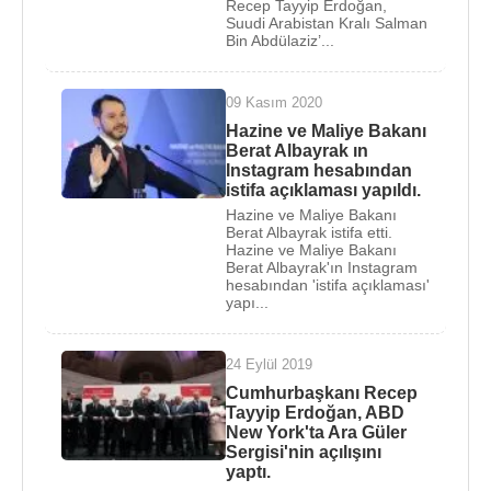
Recep Tayyip Erdoğan,
Suudi Arabistan Kralı Salman
İTÜ
Gemi İnşa ve Deniz Bilimleri Fakültesinde
Bin Abdülaziz’...
asistan ve araştırma görevlisi olarak çalıştı.
1994
-
2000
yılları arasında
İstanbul Büyükşehir
09 Kasım 2020
Belediyesi İstanbul Deniz Otobüsleri İşletmeleri
Hazine ve Maliye Bakanı
(İDO) ‘da Genel Müdürlük görevinde bulundu. Bu
Berat Albayrak ın
Instagram hesabından
görevi sırasında
İstanbul
'da toplu taşımacılığın
istifa açıklaması yapıldı.
denize kaydırılması yönünde önemli projelere imza
Hazine ve Maliye Bakanı
attı.
Berat Albayrak istifa etti.
Hazine ve Maliye Bakanı
Berat Albayrak'ın Instagram
Başta İstanbul-Yalova ve Bandırma hatlarının
hesabından 'istifa açıklaması'
yapı...
açılarak,
Adnan Menderes
ve
Turgut Özal
hızlı
feribotlarının sefere konulması olmak üzere
İstanbul'a kazandırılan toplam 29 iskele/terminal, 22
24 Eylül 2019
deniz otobüsü ve 4 feribotla İDO'yu alanında
Cumhurbaşkanı Recep
Tayyip Erdoğan, ABD
dünyanın en büyük şirketleri arasına soktu.
New York'ta Ara Güler
Sergisi'nin açılışını
1999
yılında deniz toplu taşımacılığı ve turizme
yaptı.
katkılarından dolayı uluslararası "Skal Kulübü"