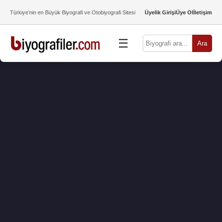
Türkiye’nin en Büyük Biyografi ve Otobiyografi Sitesi
Üyelik Girişi
Üye Ol
İletişim
☰
Ara