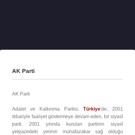
AK Parti
AK Parti
Adalet ve Kalkınma Partisi,
Türkiye
'de, 2001
itibariyle faaliyet göstermeye devam eden, bir siyasî
parti. 2001 yılında kurulan partinin siyasî
yelpazedeki yerinin muhafazakar sağ olduğu