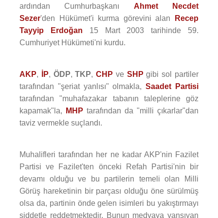
ardından Cumhurbaşkanı
Ahmet Necdet
Sezer
'den Hükümet'i kurma görevini alan
Recep
Tayyip Erdoğan
15 Mart 2003 tarihinde 59.
Cumhuriyet Hükümeti'ni kurdu.
AKP
,
İP
,
ÖDP
,
TKP
,
CHP
ve
SHP
gibi sol partiler
tarafından "şeriat yanlısı" olmakla,
Saadet Partisi
tarafından "muhafazakar tabanın taleplerine göz
kapamak"la,
MHP
tarafından da "milli çıkarlar"dan
taviz vermekle suçlandı.
Muhalifleri tarafından her ne kadar AKP'nin Fazilet
Partisi ve Fazilet'ten önceki Refah Partisi'nin bir
devamı olduğu ve bu partilerin temeli olan Milli
Görüş hareketinin bir parçası olduğu öne sürülmüş
olsa da, partinin önde gelen isimleri bu yakıştırmayı
şiddetle reddetmektedir. Bunun medyaya yansıyan