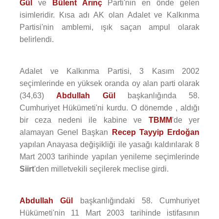
Gül
ve
Bülent Arınç
Parti'nin en önde gelen
isimleridir. Kısa adı AK olan Adalet ve Kalkınma
Partisi'nin amblemi, ışık saçan ampul olarak
belirlendi.
Adalet ve Kalkınma Partisi, 3 Kasım 2002
seçimlerinde en yüksek oranda oy alan parti olarak
(34,63)
Abdullah Gül
başkanlığında 58.
Cumhuriyet Hükümeti'ni kurdu. O dönemde , aldığı
bir ceza nedeni ile kabine ve
TBMM
'de yer
alamayan Genel Başkan
Recep Tayyip Erdoğan
yapılan Anayasa değişikliği ile yasağı kaldırılarak 8
Mart 2003 tarihinde yapılan yenileme seçimlerinde
Siirt
'den milletvekili seçilerek meclise girdi.
Abdullah Gül
başkanlığındaki 58. Cumhuriyet
Hükümeti'nin 11 Mart 2003 tarihinde istifasının