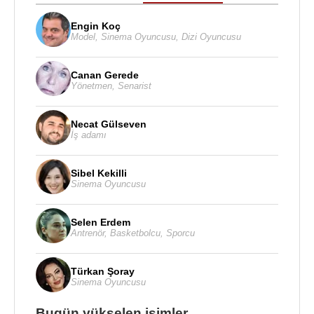
Engin Koç
Model
,
Sinema Oyuncusu
,
Dizi Oyuncusu
Canan Gerede
Yönetmen
,
Senarist
Necat Gülseven
İş adamı
Sibel Kekilli
Sinema Oyuncusu
Selen Erdem
Antrenör
,
Basketbolcu
,
Sporcu
Türkan Şoray
Sinema Oyuncusu
Bugün yükselen isimler