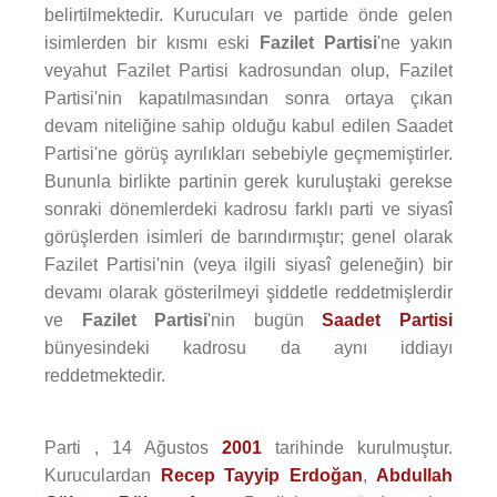
belirtilmektedir. Kurucuları ve partide önde gelen
isimlerden bir kısmı eski
Fazilet Partisi
'ne yakın
veyahut Fazilet Partisi kadrosundan olup, Fazilet
Partisi'nin kapatılmasından sonra ortaya çıkan
devam niteliğine sahip olduğu kabul edilen Saadet
Partisi'ne görüş ayrılıkları sebebiyle geçmemiştirler.
Bununla birlikte partinin gerek kuruluştaki gerekse
sonraki dönemlerdeki kadrosu farklı parti ve siyasî
görüşlerden isimleri de barındırmıştır; genel olarak
Fazilet Partisi'nin (veya ilgili siyasî geleneğin) bir
devamı olarak gösterilmeyi şiddetle reddetmişlerdir
ve
Fazilet Partisi
'nin bugün
Saadet Partisi
bünyesindeki kadrosu da aynı iddiayı
reddetmektedir.
Parti , 14 Ağustos
2001
tarihinde kurulmuştur.
Kuruculardan
Recep Tayyip Erdoğan
,
Abdullah