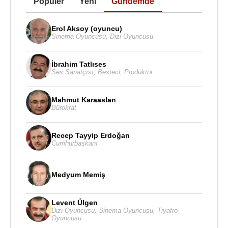
Popüler
Yeni
Gündemde
Erol Aksoy (oyuncu)
Sinema Oyuncusu
,
Dizi Oyuncusu
İbrahim Tatlıses
Ses Sanatçısı
,
Besteci
,
Prodüktör
Mahmut Karaaslan
Bürokrat
Recep Tayyip Erdoğan
Cumhurbaşkanı
Medyum Memiş
Levent Ülgen
Dizi Oyuncusu
,
Sinema Oyuncusu
,
Tiyatro
Oyuncusu