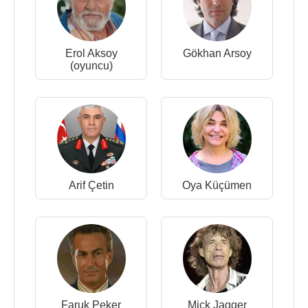
Erol Aksoy
Gökhan Arsoy
(oyuncu)
Arif Çetin
Oya Küçümen
Faruk Peker
Mick Jagger