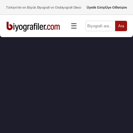
Türkiye’nin en Büyük Biyografi ve Otobiyografi Sitesi
Üyelik Girişi
Üye Ol
İletişim
☰
Ara