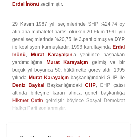
Erdal İnönü
seçilmiştir.
29 Kasım 1987 yılı seçimlerinde SHP %24,74 oy
alıp ana muhalefet partisi olurken,20 Ekim 1991 yılı
genel seçimlerinde %20,75 ile 3.parti olmuş ve
DYP
ile koalisyon kurmuşlardır. 1993 kurultayında
Erdal
İnönü
,
Murat Karayalçın
'a yenilince başbakan
yardımcılığına
Murat Karayalçın
gelmiş ve bir
buçuk yıl boyunca 50. hükümette görev aldı. 1995
yılında
Murat Karayalçın
başkanlığındaki SHP ile
Deniz Baykal
Başkanlığındaki
CHP
, CHP çatısı
altında birleşme kararı alınca genel başkanlığa
Hikmet Çetin
gelmiştir böylece Sosyal Demokrat
Halkçı Parti sonlanmıştır.