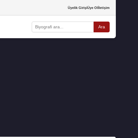
Üyelik Girişi
Üye Ol
İletişim
Ara