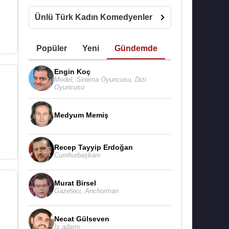
Ünlü Türk Kadın Komedyenler
Popüler
Yeni
Gündemde
Engin Koç
Model
,
Sinema Oyuncusu
,
Dizi
Oyuncusu
Medyum Memiş
Recep Tayyip Erdoğan
Cumhurbaşkanı
Murat Birsel
Gazeteci
,
Anchorman
Necat Gülseven
İş adamı