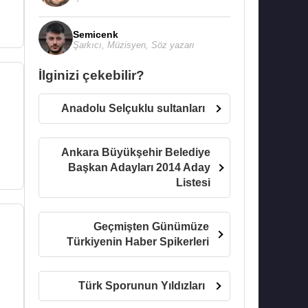
Semicenk
Şarkıcı
,
Müzisyen
,
Söz yazarı
İlginizi çekebilir?
Anadolu Selçuklu sultanları
Ankara Büyükşehir Belediye
Başkan Adayları 2014 Aday
Listesi
Geçmişten Günümüze
Türkiyenin Haber Spikerleri
Türk Sporunun Yıldızları