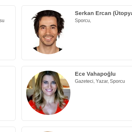
Serkan Ercan (Ütopy
su
Sporcu
,
Ece Vahapoğlu
Gazeteci
,
Yazar
,
Sporcu