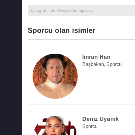
Biyografi.info
›
Meslekler
› Sporcu
Sporcu olan isimler
İmran Han
Başbakan
,
Sporcu
Deniz Uyanık
Sporcu