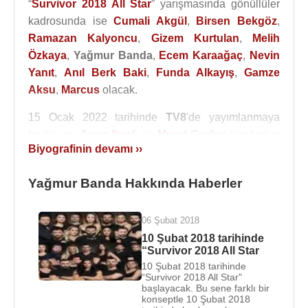
“
Survivor 2018 All Star
” yarışmasında gönüllüler
kadrosunda ise
Cumali Akgül
,
Birsen Bekgöz
,
Ramazan Kalyoncu
,
Gizem Kurtulan
,
Melih
Özkaya
,
Yağmur Banda
,
Ecem Karaağaç
,
Nevin
Yanıt
,
Anıl Berk Baki
,
Funda Alkayış
,
Gamze
Aksu
,
Marcus
olacak.
15 Ocak 2022 tarihinde
TV8
'de yayımlanmaya
başlayan;
Acun Ilıcalı
ve
Murat Ceylan
tarafından
Biyografinin devamı ››
sunulan
Survivor 2022: All Star
yarışmasına
katıldı. Dominik Cumhuriyeti'nde yapılan bu
Yağmur Banda Hakkında Haberler
yarışmada Ünlüler takımında
Çağan Atakan
Arslan (Soldier)
,
Adem Kılıçcı
,
Nagihan
Karadere
,
Aycan Yanaç
,
Barış Murat Yağcı
,
06 Şubat 2018
Merve Aydın
,
Batuhan Karacakaya
,
Sema
10 Şubat 2018 tarihinde
“Survivor 2018 All Star
Aydemir
,
Furkan Kızılay
,
Elif Yıldırım Gören
,
10 Şubat 2018 tarihinde
Sercan Yıldırım
,
Mert Öcal
,
Birsen Bekgöz
“Survivor 2018 All Star"
başlayacak. Bu sene farklı bir
yarışacak.
konseptle 10 Şubat 2018
Gönüllüler takımında ise ;
Gökhan Keser
,
Ogeday