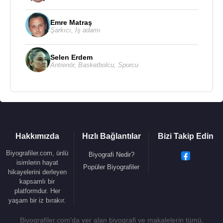
Emre Matraş
Şarkıcı
,
İş adamı
Selen Erdem
Antrenör
,
Basketbolcu
,
Sporcu
Hakkımızda
Hızlı Bağlantılar
Bizi Takip Edin
Biyografiler.com, ünlü
Biyografi Nedir?
isimlerin hayat
Popüler Biyografiler
hikayelerini derleyen
kapsamlı bir
platformdur. Her
yaşam bir iz bırakır.
Biyografiler.com'da yer alan biyografi ve makalelerin tümü,