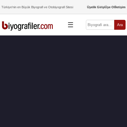
Türkiye’nin en Büyük Biyografi ve Otobiyografi Sitesi
Üyelik Girişi
Üye Ol
İletişim
☰
Ara