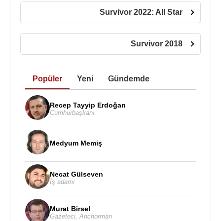
Survivor 2022: All Star
Survivor 2018
Popüler
Yeni
Gündemde
Recep Tayyip Erdoğan
Cumhurbaşkanı
Medyum Memiş
Necat Gülseven
İş adamı
Murat Birsel
Gazeteci
,
Anchorman