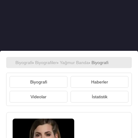
Biyografi
›
Biyografiler
›
Yağmur Banda
› Biyografi
Biyografi
Haberler
Videolar
İstatistik