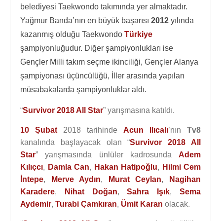
belediyesi Taekwondo takımında yer almaktadır.
Yağmur Banda’nın en büyük başarısı
2012
yılında
kazanmış olduğu Taekwondo
Türkiye
şampiyonluğudur. Diğer şampiyonlukları ise
Gençler Milli takım seçme ikinciliği, Gençler Alanya
şampiyonası üçüncülüğü, İller arasında yapılan
müsabakalarda şampiyonluklar aldı.
“
Survivor 2018 All Star
” yarışmasına katıldı.
10 Şubat
2018 tarihinde
Acun Ilıcalı
’nın
Tv8
kanalında başlayacak olan “
Survivor 2018 All
Star
” yarışmasında ünlüler kadrosunda
Adem
Kılıçcı
,
Damla Can
,
Hakan Hatipoğlu
,
Hilmi Cem
İntepe
,
Merve Aydın
,
Murat Ceylan
,
Nagihan
Karadere
,
Nihat Doğan
,
Sahra Işık
,
Sema
Aydemir
,
Turabi Çamkıran
,
Ümit Karan
olacak.