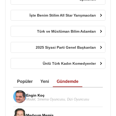
İşte Benim Stilim All Star Yarışmacıları
Türk ve Müslüman Bilim Adamları
2025 Siyasi Parti Genel Başkanları
Ünlü Türk Kadın Komedyenler
Popüler
Yeni
Gündemde
Engin Koç
Model
,
Sinema Oyuncusu
,
Dizi Oyuncusu
Medyum Memiş