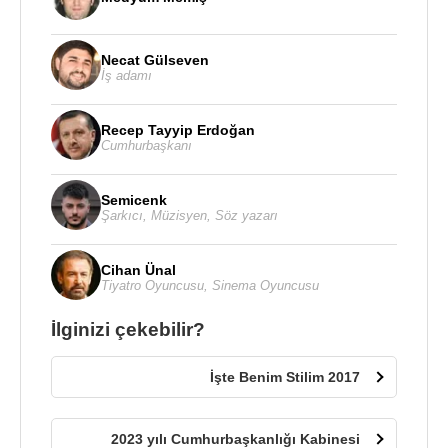
Necat Gülseven
İş adamı
Recep Tayyip Erdoğan
Cumhurbaşkanı
Semicenk
Şarkıcı
,
Müzisyen
,
Söz yazarı
Cihan Ünal
Tiyatro Oyuncusu
,
Sinema Oyuncusu
İlginizi çekebilir?
İşte Benim Stilim 2017
2023 yılı Cumhurbaşkanlığı Kabinesi