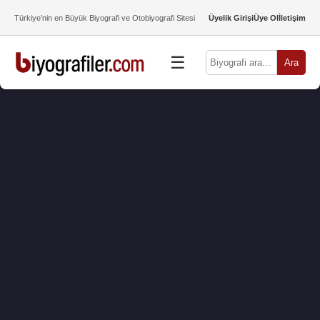
Türkiye’nin en Büyük Biyografi ve Otobiyografi Sitesi
Üyelik Girişi
Üye Ol
İletişim
☰
Ara