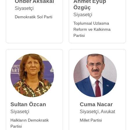
Önder Aksakal
Ahmet Eyüp
Özgüç
Siyasetçi
Siyasetçi
Demokratik Sol Parti
Toplumsal Uzlasma
Reform ve Kalkinma
Partisi
Sultan Özcan
Cuma Nacar
Siyasetçi
Siyasetçi
,
Avukat
Halkların Demokratik
Millet Partisi
Partisi