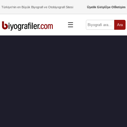
Türkiye’nin en Büyük Biyografi ve Otobiyografi Sitesi
Üyelik Girişi
Üye Ol
İletişim
☰
Ara