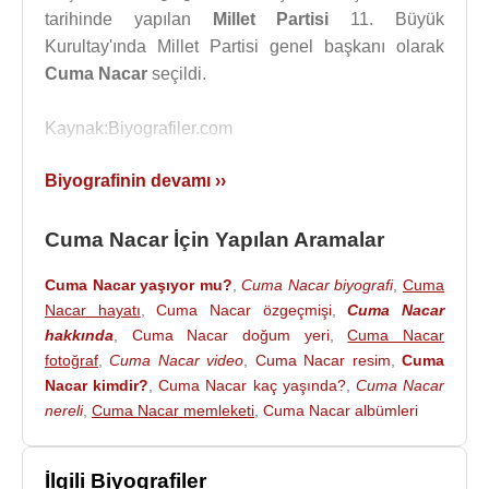
tarihinde yapılan
Millet Partisi
11. Büyük
Kurultay'ında Millet Partisi genel başkanı olarak
Cuma Nacar
seçildi.
Kaynak:Biyografiler.com
Biyografinin devamı ››
Cuma Nacar İçin Yapılan Aramalar
Cuma Nacar yaşıyor mu?
,
Cuma Nacar biyografi
,
Cuma
Nacar hayatı
,
Cuma Nacar özgeçmişi
,
Cuma Nacar
hakkında
,
Cuma Nacar doğum yeri
,
Cuma Nacar
fotoğraf
,
Cuma Nacar video
,
Cuma Nacar resim
,
Cuma
Nacar kimdir?
,
Cuma Nacar kaç yaşında?
,
Cuma Nacar
nereli
,
Cuma Nacar memleketi
,
Cuma Nacar albümleri
İlgili Biyografiler