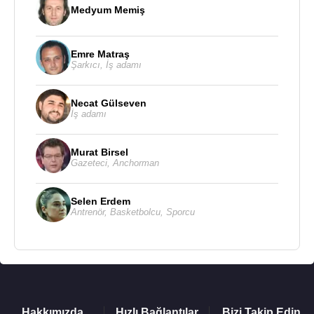
Medyum Memiş
Emre Matraş
Şarkıcı
,
İş adamı
Necat Gülseven
İş adamı
Murat Birsel
Gazeteci
,
Anchorman
Selen Erdem
Antrenör
,
Basketbolcu
,
Sporcu
Hakkımızda
Hızlı Bağlantılar
Bizi Takip Edin