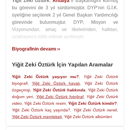
Yiğit Zeki Öztürk
,
Antalya
il Başkanlığını kurmuş
bu görevini de 3 yıl sürdürmüştür. DYP'nin G.İ.K.
üyeliğine seçilerek 2 yıl Genel Başkan Yardımcılığı
görevinde bulunmuştur. DYP, Misyon ve
Vizyonundan, amaç ve ilkelerinden, halktan,
uzaklaşınca istifa ederek ayrılmıştır.
2012 yılında
Hak Ve Adalet Partisini
(Hap)
Biyografinin devamı ››
Kurmuştur. Genel Başkanıdır. Parti
2014
Türkiye
yerel seçimleri'ne katılmamış olup, 2014 Türkiye
Yiğit Zeki Öztürk İçin Yapılan Aramalar
cumhurbaşkanlığı seçimi'nde ise
Ekmeleddin
Yiğit Zeki Öztürk yaşıyor mu?
,
Yiğit Zeki Öztürk
İhsanoğlu
'nu destekleyeceğini açıkladı.
biyografi
,
Yiğit Zeki Öztürk hayatı
,
Yiğit Zeki Öztürk
7 Haziran
2015
seçimlerine birlikte girme kararı
özgeçmişi
,
Yiğit Zeki Öztürk hakkında
,
Yiğit Zeki Öztürk
aldıktan sonra
Ahmet Özal
'ın
Ana Partisi
ile Hak
doğum yeri
,
Yiğit Zeki Öztürk fotoğraf
,
Yiğit Zeki Öztürk
ve Adalet Partisi 18 Şubat
video
,
Yiğit Zeki Öztürk resim
,
2015
Yiğit Zeki Öztürk kimdir?
tarihinde birleşerek
,
Yiğit Zeki Öztürk kaç yaşında?
,
Yiğit Zeki Öztürk nereli
,
Hak ve Adalet Ana Parti
adını almıştır.
Yiğit Zeki Öztürk memleketi
,
Yiğit Zeki Öztürk albümleri
Kaynak:Biyografiler.com