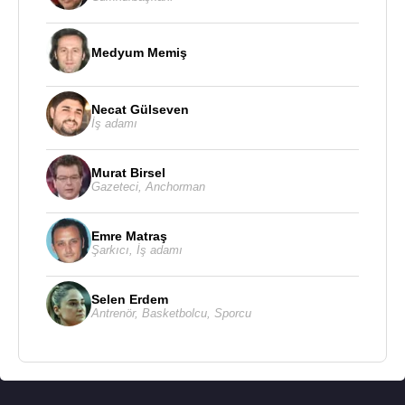
Medyum Memiş
Necat Gülseven
İş adamı
Murat Birsel
Gazeteci
,
Anchorman
Emre Matraş
Şarkıcı
,
İş adamı
Selen Erdem
Antrenör
,
Basketbolcu
,
Sporcu