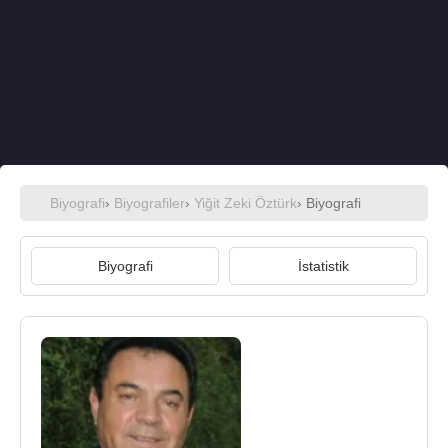
Biyografi
›
Biyografiler
›
Yiğit Zeki Öztürk
› Biyografi
Biyografi
İstatistik