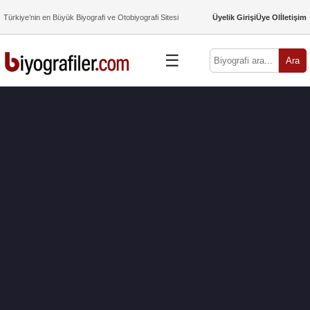
Türkiye’nin en Büyük Biyografi ve Otobiyografi Sitesi
Üyelik Girişi
Üye Ol
İletişim
☰
Ara