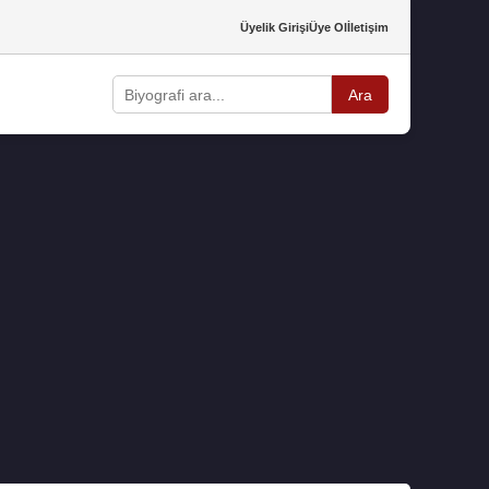
Üyelik Girişi
Üye Ol
İletişim
Ara