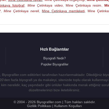
inkaya fotoğraf
,
Mine Çetinkaya video
,
Mine Çetinkaya resim
,
Mi
?
,
Mine Çetinkaya nereli
,
Mine Çetinkaya memleketi
,
Mine Çetinka
Hızlı Bağlantılar
Biyografi Nedir?
Popüler Biyografiler
 Biyografiler.com editörleri tarafından hazırlanmaktadır. Dilediğiniz biy
 20'den fazla biyografi ya da makaleyi, sitenizde toplu olarak kullanma
kim nerelidir, kaç yaşındadır gibi ünlüler hakkında merak ettiğiniz sorulara
düzeltmelerinizi bize iletebilirsiniz.
© 2004 - 2026 Biyografiler.com | Tüm hakları saklıdır.
Gizlilik Politikası
|
Kullanım Koşulları