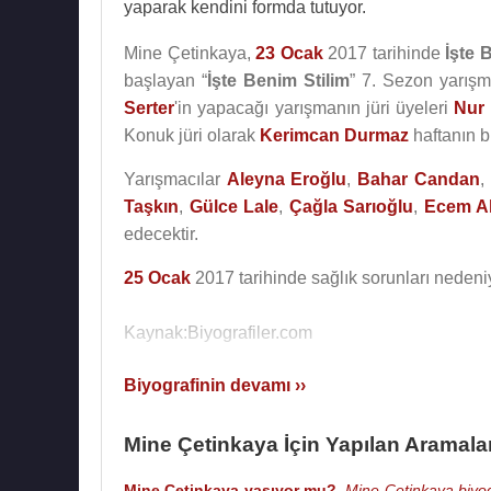
yaparak kendini formda tutuyor.
Mine Çetinkaya,
23 Ocak
2017 tarihinde
İşte 
başlayan “
İşte Benim Stilim
” 7. Sezon yarış
Serter
'in yapacağı yarışmanın jüri üyeleri
Nur 
Konuk jüri olarak
Kerimcan Durmaz
haftanın b
Yarışmacılar
Aleyna Eroğlu
,
Bahar Candan
,
Taşkın
,
Gülce Lale
,
Çağla Sarıoğlu
,
Ecem A
edecektir.
25 Ocak
2017 tarihinde sağlık sorunları nedeni
Kaynak:Biyografiler.com
Biyografinin devamı ››
Mine Çetinkaya İçin Yapılan Aramala
Mine Çetinkaya yaşıyor mu?
,
Mine Çetinkaya biyog