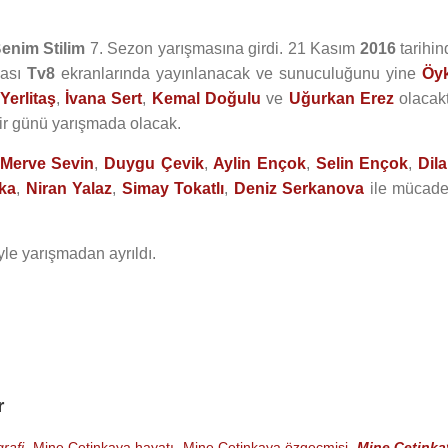
Benim Stilim
7. Sezon yarışmasına girdi. 21 Kasım
2016
tarihin
ması
Tv8
ekranlarında yayınlanacak ve sunuculuğunu yine
Öy
Yerlitaş
,
İvana Sert
,
Kemal Doğulu
ve
Uğurkan Erez
olacakt
ir günü yarışmada olacak.
Merve Sevin
,
Duygu Çevik
,
Aylin Ençok
,
Selin Ençok
,
Dila
ka
,
Niran Yalaz
,
Simay Tokatlı
,
Deniz Serkanova
ile mücade
yle yarışmadan ayrıldı.
r
rafi
,
Mine Çetinkaya hayatı
,
Mine Çetinkaya özgeçmişi
,
Mine Çetinka