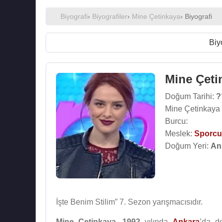
Biyografi
›
Biyografiler
›
Mine Çetinkaya
› Biyografi
Biy
Mine Çeti
Doğum Tarihi:
?
Mine Çetinkaya 
Burcu:
Meslek:
Sporcu
Doğum Yeri:
An
İşte Benim Stilim” 7. Sezon yarışmacısıdır.
Mine Çetinkaya
,
1992
yılında
Ankara
’da d