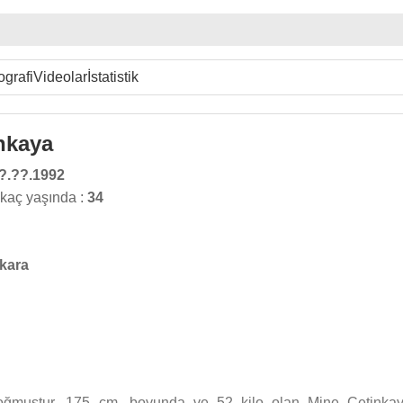
ografi
Videolar
İstatistik
nkaya
?.??.1992
kaç yaşında :
34
kara
oğmuştur. 175 cm. boyunda ve 52 kilo olan Mine Çetinkay