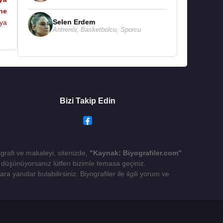
ne
Selen Erdem
ya
Antrenör
,
Basketbolcu
,
Sporcu
Bizi Takip Edin
ografi ve makaleyi, sitenizde,
"Kaynak: Biyografiler.com"
yı düşünüyorsanız lütfen bizimle temasa geçiniz.
 yanıtlar bulabilirsiniz. Biyografiler ile ilgili yorum ve