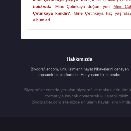
hakkında
,
Mine Çetinkaya doğum yeri
,
Mine Çet
Çetinkaya kimdir?
,
Mine Çetinkaya kaç yaşında
albümleri
Hakkımızda
Biyografiler.com, ünlü isimlerin hayat hikayelerini derleyen
kapsamlı bir platformdur. Her yaşam bir iz bırakır.
Biyografiler.com'da yer alan biyografi ve makalelerin tümü,
formatıyla kaynak göstererek kullanabilirsiniz.
Biyografiler.com sitemizde ünlülerin hayatı, kim kimdir, 