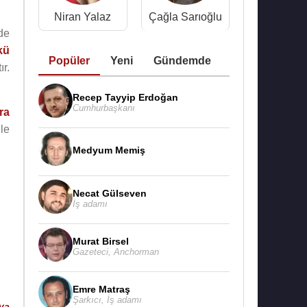
Niran Yalaz
Çağla Sarıoğlu
de
kü
Popüler
Yeni
Gündemde
ır.
Recep Tayyip Erdoğan
Cumhurbaşkanı
ra
le
Medyum Memiş
Necat Gülseven
İş adamı
Murat Birsel
Gazeteci
,
Anchorman
Emre Matraş
Şarkıcı
,
İş adamı
ya