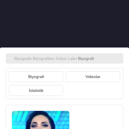
Biyografi
›
Biyografiler
›
Gülce Lale
› Biyografi
Biyografi
Videolar
İstatistik