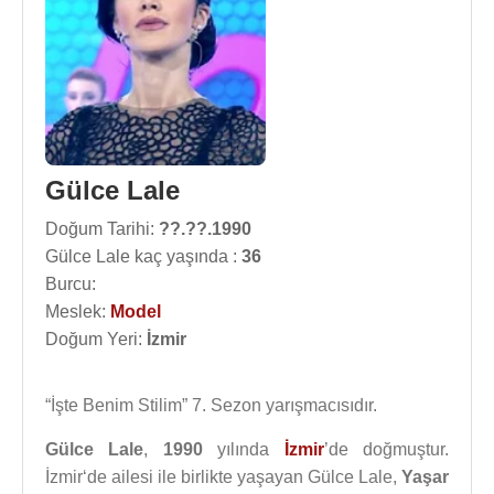
Gülce Lale
Doğum Tarihi:
??.??.1990
Gülce Lale kaç yaşında :
36
Burcu:
Meslek:
Model
Doğum Yeri:
İzmir
“İşte Benim Stilim” 7. Sezon yarışmacısıdır.
Gülce Lale
,
1990
yılında
İzmir
’de doğmuştur.
İzmir‘de ailesi ile birlikte yaşayan Gülce Lale,
Yaşar