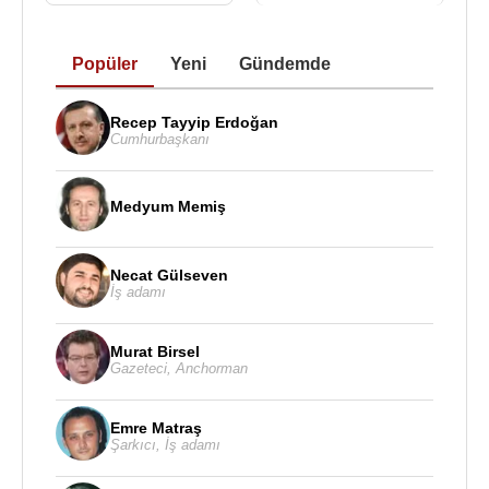
Popüler
Yeni
Gündemde
Recep Tayyip Erdoğan
Cumhurbaşkanı
Medyum Memiş
Necat Gülseven
İş adamı
Murat Birsel
Gazeteci
,
Anchorman
Emre Matraş
Şarkıcı
,
İş adamı