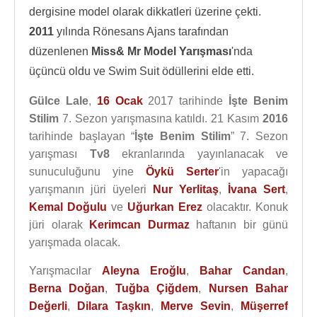
dergisine model olarak dikkatleri üzerine çekti.
2011
yılında Rönesans Ajans tarafından
düzenlenen
Miss& Mr Model Yarışması
'nda
üçüncü oldu ve Swim Suit ödüllerini elde etti.
Gülce Lale
,
16 Ocak
2017 tarihinde
İşte Benim
Stilim
7. Sezon yarışmasına katıldı. 21 Kasım
2016
tarihinde başlayan “
İşte Benim Stilim
” 7. Sezon
yarışması
Tv8
ekranlarında yayınlanacak ve
sunuculuğunu yine
Öykü Serter
'in yapacağı
yarışmanın jüri üyeleri
Nur Yerlitaş
,
İvana Sert
,
Kemal Doğulu
ve
Uğurkan Erez
olacaktır. Konuk
jüri olarak
Kerimcan Durmaz
haftanın bir günü
yarışmada olacak.
Yarışmacılar
Aleyna Eroğlu
,
Bahar Candan
,
Berna Doğan
,
Tuğba Çiğdem
,
Nursen Bahar
Değerli
,
Dilara Taşkın
,
Merve Sevin
,
Müşerref