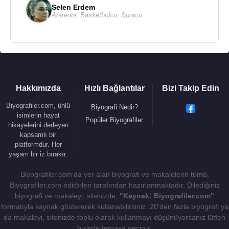
Selen Erdem
Antrenör
,
Basketbolcu
,
Sporcu
Hakkımızda
Hızlı Bağlantılar
Bizi Takip Edin
Biyografiler.com, ünlü
Biyografi Nedir?
isimlerin hayat
Popüler Biyografiler
hikayelerini derleyen
kapsamlı bir
platformdur. Her
yaşam bir iz bırakır.
Biyografiler.com'da yer alan biyografi ve makalelerin tümü,
Biyografiler.com editörleri tarafından hazırlanmaktadır. Dilediğiniz
biyografi ve makaleyi, sitenizde,
"Kaynak: Biyografiler.com"
formatıyla kaynak göstererek kullanabilirsiniz. 20'den fazla biyografi ya
da makaleyi, sitenizde toplu olarak kullanmayı düşünüyorsanız lütfen
bizimle temasa geçiniz.