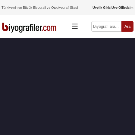
Türkiye’nin en Büyük Biyografi ve Otobiyografi Sitesi
Üyelik Girişi
Üye Ol
İletişim
☰
Ara