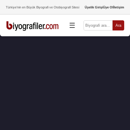
Türkiye’nin en Büyük Biyografi ve Otobiyografi Sitesi
Üyelik Girişi
Üye Ol
İletişim
☰
Ara