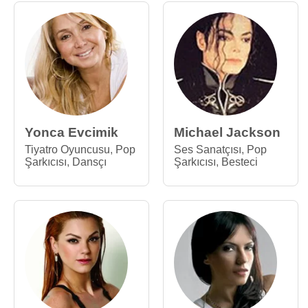
Yonca Evcimik
Michael Jackson
Tiyatro Oyuncusu
,
Pop
Ses Sanatçısı
,
Pop
Şarkıcısı
,
Dansçı
Şarkıcısı
,
Besteci