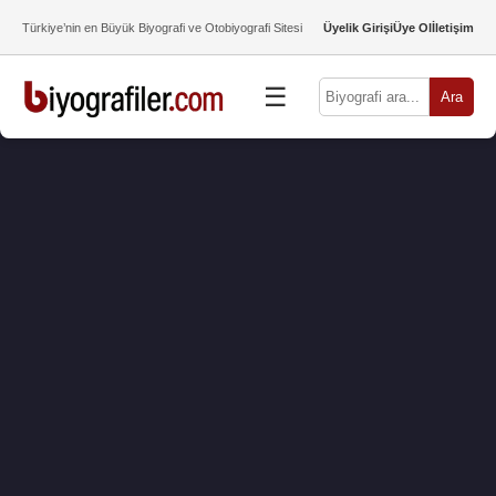
Türkiye’nin en Büyük Biyografi ve Otobiyografi Sitesi
Üyelik Girişi
Üye Ol
İletişim
☰
Ara