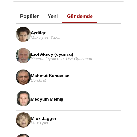
Popüler
Yeni
Gündemde
Aydilge
Müzisyen
,
Yazar
Erol Aksoy (oyuncu)
Sinema Oyuncusu
,
Dizi Oyuncusu
Mahmut Karaaslan
Bürokrat
Medyum Memiş
Mick Jagger
Müzisyen