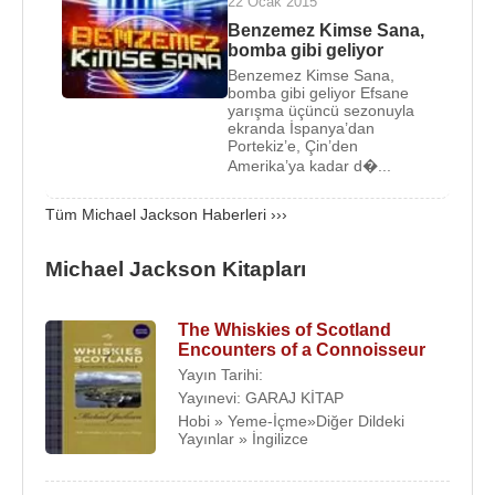
22 Ocak 2015
Artık Jackson için bireysel kariyerin önü açılmıştı.
Benzemez Kimse Sana,
bomba gibi geliyor
Walt Disney Pictures
tarafından,
1971
'de grubun
Benzemez Kimse Sana,
bomba gibi geliyor Efsane
çizgi filmi yapıldı ve yayına verildi. Ününü tüm
yarışma üçüncü sezonuyla
dünyaya duyuran Jackson kardeşler, uluslararası
ekranda İspanya’dan
Portekiz’e, Çin’den
konserler serisine
1972
'de
İngiltere
'den başladılar
Amerika’ya kadar d�...
ve gittikleri her yerde kapalı gişe yaptılar. Bu dünya
turnelerinde
Commodores
ve
Lionel Richie
, The
Tüm Michael Jackson Haberleri ›››
Jackson 5'ın alt grupları olarak sahneye çıkmıştı.
Michael Jackson Kitapları
1973
'den itibaren grubun satış rakamlarının düşme
eğilimi göstermesiyle birlikte, Motown kontrolü ele
The Whiskies of Scotland
alarak, bundan böyle şirket tarafından seçilecek
Encounters of a Connoisseur
şarkıların seslendirilmesi konusunda Jackson'lara
Yayın Tarihi:
baskı yapmaya başladı. Sıkıntılı günler geçiren
Yayınevi: GARAJ KİTAP
grup,
1976
'da şirketten ayrılma kararı alarak,
Epic
Hobi » Yeme-İçme»Diğer Dildeki
Yayınlar » İngilizce
Records
'la sözleşme imzaladı. Bu gelişmeden
sonra Motown, Jackson'lar aleyhine, sözleşmeyi