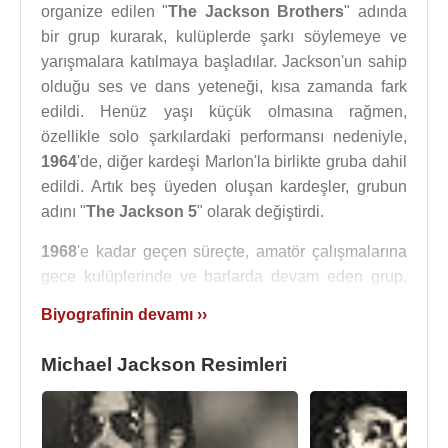
organize edilen "
The Jackson Brothers
" adında
bir grup kurarak, kulüplerde şarkı söylemeye ve
yarışmalara katılmaya başladılar. Jackson'un sahip
olduğu ses ve dans yeteneği, kısa zamanda fark
edildi. Henüz yaşı küçük olmasına rağmen,
özellikle solo şarkılardaki performansı nedeniyle,
1964
'de, diğer kardeşi Marlon'la birlikte gruba dahil
edildi. Artık beş üyeden oluşan kardeşler, grubun
adını "
The Jackson 5
" olarak değiştirdi.
1968
'e kadar geçen süreçte, amatör çalışmalarına
gece kulüplerinde ve barlarda devam eden grup,
Harlem
-
New York
'ta bulunan Apollo Tiyatrosu'nda
Biyografinin devamı ››
düzenlenen bir yarışmada birinci gelerek, dönemin
en ünlü R&B plak şirketi
Motown
'ın kurucusu
Berry
Michael Jackson Resimleri
Gordy
'nin dikkatini çekti.
1968
'te Motown'la
imzaladıkları sözleşmeden sonra
California
'ya
taşınan grubun yıldızı hızla parlamaya başladı.