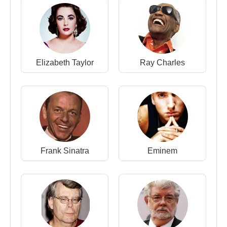
İyi Soul/R&B Erkek Şarkıcı, En İyi Soul/R&B Single
- Don't Stop 'Til Get You Enough), birçok liste başarı
ödülünün de sahibi oldu. Aynı yılın Şubat ayına
gelindiğinde,
Michael Jackson
yine "Don't Stop 'Til
Get You Enough"la "En İyi R&B Erkek Vokal"
Elizabeth Taylor
Ray Charles
dalında ilk
Grammy
ödülünü aldı. Bir caz müzisyeni
olan Jones'un, albümdeki parçalarda bu müzik
türünü altyapıya yerleştirmesi doğal karşılanırken,
bununla yetinilmeyip disco ve funky tarzı ritimlere
de yer vermiş olması, sadece Michael'e özgü yeni
bir müzik türünün ortaya çıkmasına neden oldu.
Elbette bu da,
Michael Jackson
'a benzersiz ve
Frank Sinatra
Eminem
evrensel bir ün getirdi. İlk olarak yakın arkadaşı,
Elizabeth Taylor
tarafından kendisine atfedilen ve
sonraları yaygın bir ifade şeklini alan "pop idolü"
benzetmesi, özellikle bu dönemlerde anılmaya
başlandı.