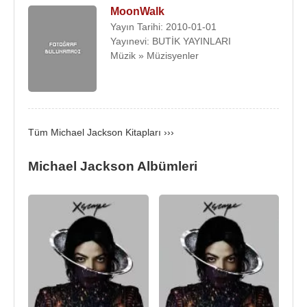
ihlal etmek savıyla dava açtı. Aynı yıl, grubun bilgisi
MoonWalk
olmaksızın "
The Jackson 5 Anthology
" adıyla
Yayın Tarihi: 2010-01-01
karışık bir albüm yaparak piyasaya sürdü. Bu
Yayınevi: BUTİK YAYINLARI
gelişme iplerin iyice gerilmesine neden oldu.
Müzik » Müzisyenler
Şirketin sahibi Berry Gordy'nin kızıyla evli olan
Jermaine Jackson
, taraflar arasındaki bu ihtilaftan
dolayı, gruptan ayrılarak Motown'da kaldı. İsim
hakkını kaybeden Jackson kardeşler ise,
Tüm Michael Jackson Kitapları ›››
Jermaine'in yerine en küçük kardeşleri Randy'i
gruba dahil ederek, The Jacksons olarak ismini
Michael Jackson Albümleri
değiştirdi. Yenilenen grup için artık yeni bir dönem
başlıyor; Michael ise zirveye doğru koşar adım
ilerliyordu.
The Jacksons kısa zamanda toparlandı ve
1976
-
1984
yılları arasında, ağırlıklı kendi parçalarından
oluşturdukları albümler ve single'larla kariyerlerinde
yükselmeye devam etti. Yeni şirketlerinden altı yeni
albüm çıkaran grubun,
1978
'deki
Destiny
çalışması