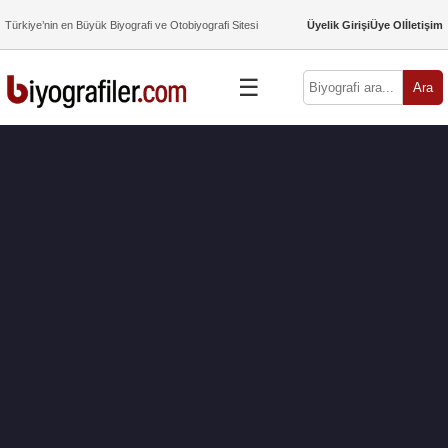
Türkiye’nin en Büyük Biyografi ve Otobiyografi Sitesi
Üyelik Girişi
Üye Ol
İletişim
☰
Ara