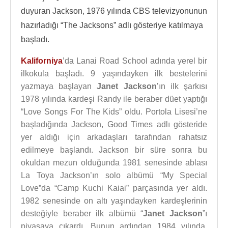
duyuran Jackson, 1976 yılında CBS televizyonunun
hazırladığı “The Jacksons” adlı gösteriye katılmaya
başladı.
Kaliforniya
’da Lanai Road School adında yerel bir
ilkokula başladı. 9 yaşındayken ilk bestelerini
yazmaya başlayan
Janet Jackson
’ın ilk şarkısı
1978 yılında kardeşi Randy ile beraber düet yaptığı
“Love Songs For The Kids” oldu. Portola Lisesi’ne
başladığında Jackson, Good Times adlı gösteride
yer aldığı için arkadaşları tarafından rahatsız
edilmeye başlandı. Jackson bir süre sonra bu
okuldan mezun olduğunda 1981 senesinde ablası
La Toya Jackson’ın solo albümü “My Special
Love”da “Camp Kuchi Kaiai” parçasında yer aldı.
1982 senesinde on altı yaşındayken kardeşlerinin
desteğiyle beraber ilk albümü “
Janet Jackson
”ı
piyasaya çıkardı. Bunun ardından 1984 yılında,