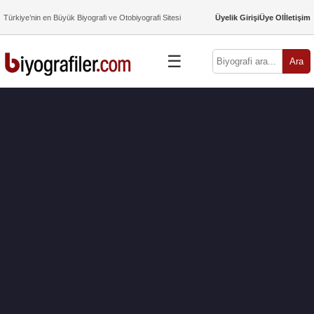
Türkiye’nin en Büyük Biyografi ve Otobiyografi Sitesi
Üyelik Girişi
Üye Ol
İletişim
☰
Ara