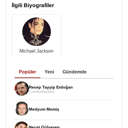
İlgili Biyografiler
Doksanların ortasında panik atak hastalığına
yakalandı.Tedavi gördü. 1997'de “The Velvet
Rope'u” çıkardı ve bu albümle Amerikan albüm
listelerinde bir numaraya kadar yükseldi. 2001'de
“All for You” adlı albümünü yayımlayan Jackson,
2000'lerde medyadan uzak kaldı.
Michael Jackson
2008 itibariyle on stüdyo albümü yayımlayan
sanatçı, satışlara bakıldığında, "Jackson
Popüler
Yeni
Gündemde
kardeşler"in en başarılı kadın üyesidir. Jackson,
günümüze kadar altısı Amerikan albüm listelerinde
zirveye ulaşan on stüdyo albümüne imza attı,
Recep Tayyip Erdoğan
Cumhurbaşkanı
çıkarmış olduğu on tekli, Amerikan müzik
listelerinde zirveye oturdu.
Medyum Memiş
Müzik hayatının dışında sinemada da yer alan
Jackson, profesyonel anlamda ilk defa 1993'te
“Sadece Justice” adlı filmde “Tupac Shakur” ile
Necat Gülseven