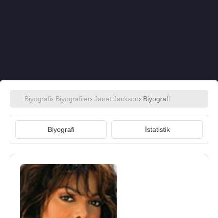
Biyografi
›
Biyografiler
›
Janet Jackson
› Biyografi
Biyografi
İstatistik