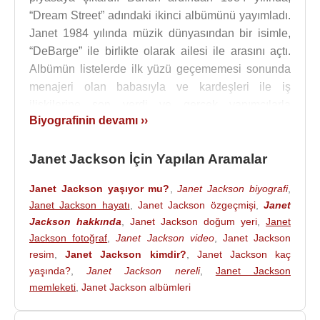
“Dream Street” adındaki ikinci albümünü yayımladı.
Janet 1984 yılında müzik dünyasından bir isimle,
“DeBarge” ile birlikte olarak ailesi ile arasını açtı.
Albümün listelerde ilk yüzü geçememesi sonunda
menajeri olan babasıyla ve kardeşleri ile iş
ilişkilerine son verdi ve gerçek yapımcılarla
Biyografinin devamı ››
çalışmaya başladı. Bir yıldan az bir sürede biten bu
birliktelik Janet’in ailesinden bağımsız olmasını
Janet Jackson İçin Yapılan Aramalar
sağladı. Ve ünlü yapımcılar Jimmy Jam ve Terry
Lewis ile anlaşma imzaladı. Bu süre zarfında imaj
Janet Jackson yaşıyor mu?
,
Janet Jackson biyografi
,
çalışmaları yaptı ve kendini değiştirmeye çalıştı.
Janet Jackson hayatı
,
Janet Jackson özgeçmişi
,
Janet
Daha hareketli ve daha seksi bir imaja büründü.
Jackson hakkında
,
Janet Jackson doğum yeri
,
Janet
Ardından 1986'da “Control” adlı üçüncü albümünü
Jackson fotoğraf
,
Janet Jackson video
,
Janet Jackson
yayımladı. 1987 yılında menajerlik görevini
resim
,
Janet Jackson kimdir?
,
Janet Jackson kaç
babasının elinden aldı. Daha bağımsız olmak,
yaşında?
,
Janet Jackson nereli
,
Janet Jackson
soyadının getirdiği baskılardan kurtulmak istiyordu.
memleketi
,
Janet Jackson albümleri
Bir sonraki albüm “Rhythm Nation 1814” daha da
başarılı oldu.