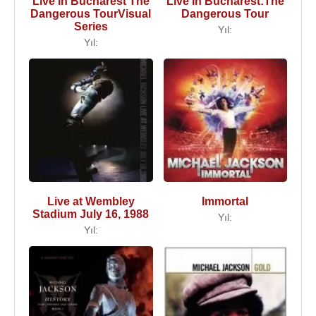
Live In Bucharest The
Live In Bucharest:The
Dangerous TourVisual
Dangerous Tour
Series
Yıl:
Yıl:
Live at Wembley
Immortal
Stadium July 16, 1988
Yıl:
Yıl: