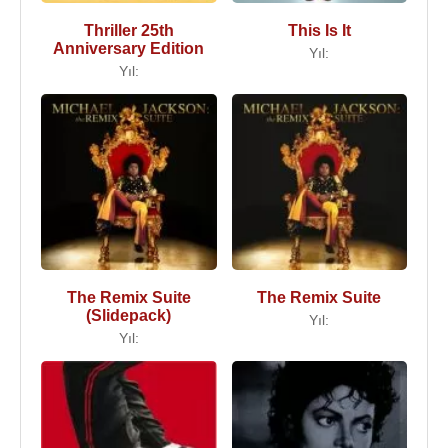
Thriller 25th
This Is It
Anniversary Edition
Yıl:
Yıl:
The Remix Suite
The Remix Suite
(Slidepack)
Yıl:
Yıl: