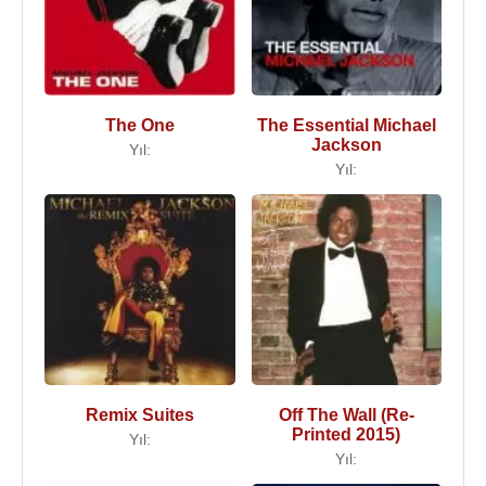
The One
The Essential Michael
Jackson
Yıl:
Yıl:
Remix Suites
Off The Wall (Re-
Printed 2015)
Yıl:
Yıl: