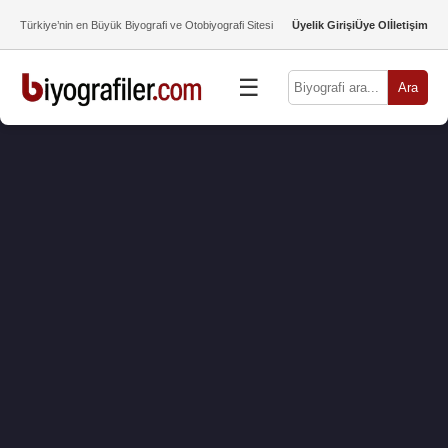
Türkiye’nin en Büyük Biyografi ve Otobiyografi Sitesi
Üyelik Girişi
Üye Ol
İletişim
☰
Ara