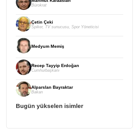
Mahmut Karaaslan
Bürokrat
Çetin Çeki
Spiker
,
TV sunucusu
,
Spor Yöneticisi
Medyum Memiş
Recep Tayyip Erdoğan
Cumhurbaşkanı
Alparslan Bayraktar
Bakan
Bugün yükselen isimler