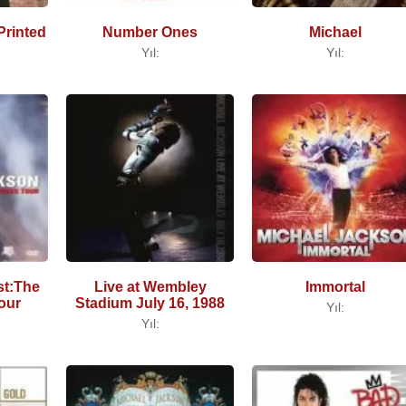
Printed
Number Ones
Michael
Yıl:
Yıl:
st:The
Live at Wembley
Immortal
our
Stadium July 16, 1988
Yıl:
Yıl: