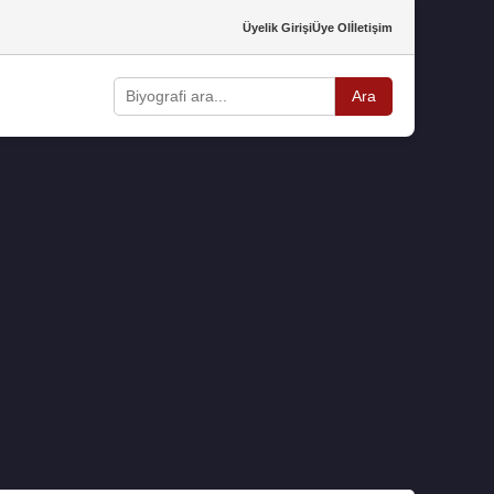
Üyelik Girişi
Üye Ol
İletişim
Ara