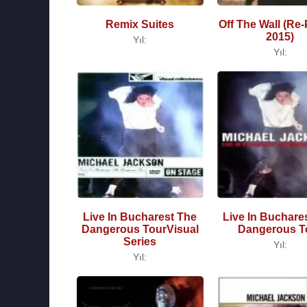
Remix Suites
Off The Wall (Re-
2015)
Yıl:
Yıl:
Live In Bucharest The
Live In Buchare
Dangerous TourVisual
Dangerous T
Series
Yıl:
Yıl: