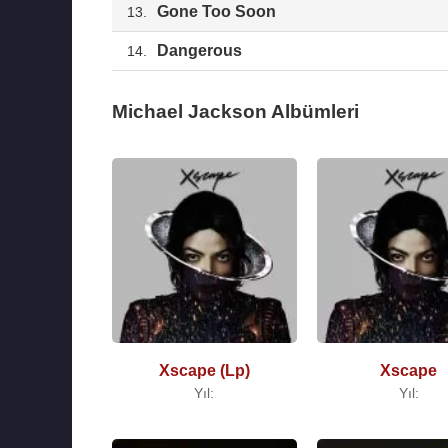
Gone Too Soon
13.
Dangerous
14.
Michael Jackson Albümleri
Xscape (Lp)
Xscape
Yıl:
Yıl: