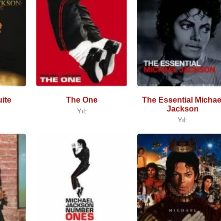
ite
The One
The Essential Michae
Jackson
Yıl:
Yıl: