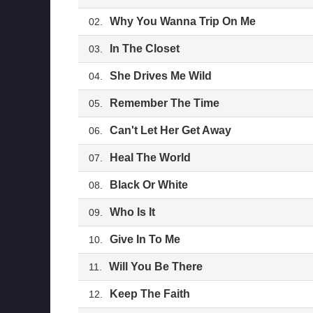
Why You Wanna Trip On Me
02.
In The Closet
03.
She Drives Me Wild
04.
Remember The Time
05.
Can't Let Her Get Away
06.
Heal The World
07.
Black Or White
08.
Who Is It
09.
Give In To Me
10.
Will You Be There
11.
Keep The Faith
12.