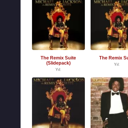
The Remix Suite
The Remix Su
(Slidepack)
Yıl:
Yıl: