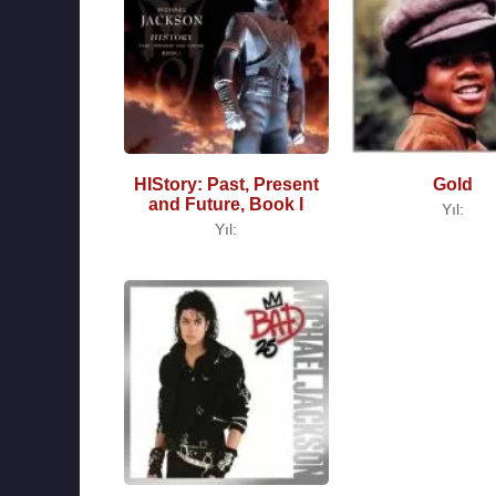
HIStory: Past, Present
Gold
and Future, Book I
Yıl:
Yıl: