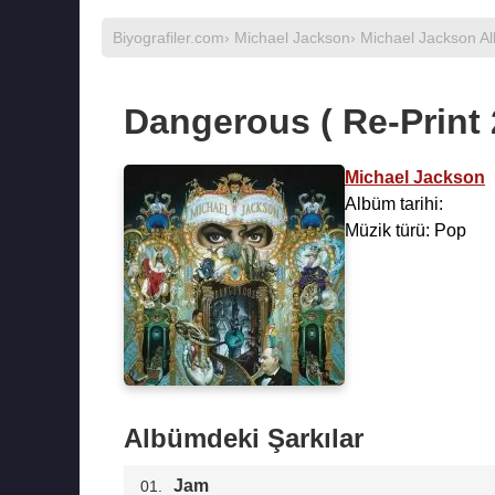
Biyografiler.com
›
Michael Jackson
›
Michael Jackson Al
Dangerous ( Re-Print 
Michael Jackson
Albüm tarihi:
Müzik türü: Pop
Albümdeki Şarkılar
Jam
01.