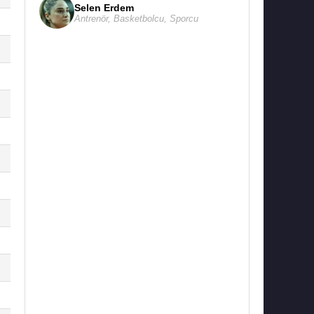
Selen Erdem
Antrenör
,
Basketbolcu
,
Sporcu