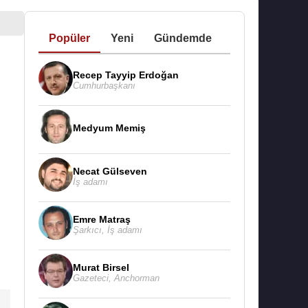
Popüler
Yeni
Gündemde
Recep Tayyip Erdoğan
Cumhurbaşkanı
Medyum Memiş
Necat Gülseven
İş adamı
Emre Matraş
Şarkıcı
,
İş adamı
Murat Birsel
Gazeteci
,
Anchorman