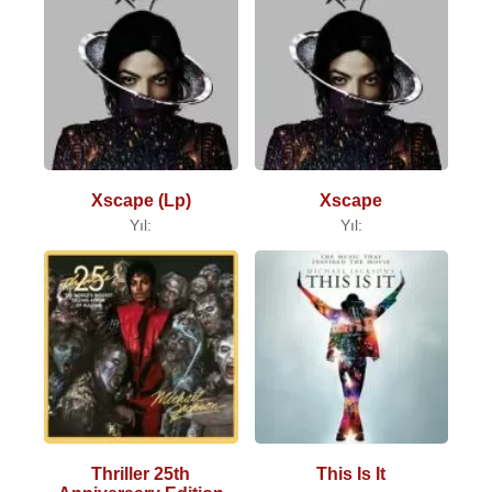
Xscape (Lp)
Xscape
Yıl:
Yıl:
Thriller 25th
This Is It