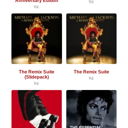
Anniversary Edition
Yıl:
Yıl:
The Remix Suite
The Remix Suite
(Slidepack)
Yıl:
Yıl: