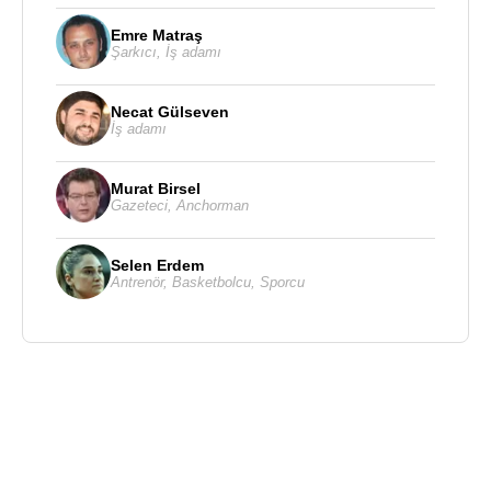
Emre Matraş
Şarkıcı
,
İş adamı
Necat Gülseven
İş adamı
Murat Birsel
Gazeteci
,
Anchorman
Selen Erdem
Antrenör
,
Basketbolcu
,
Sporcu