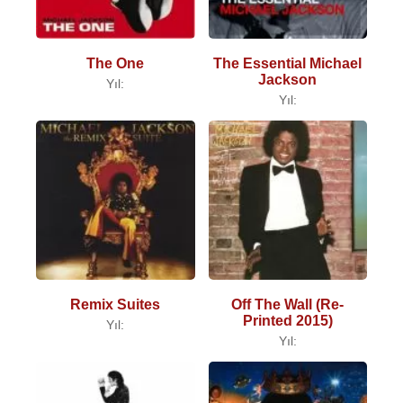
The One
The Essential Michael
Jackson
Yıl:
Yıl:
Remix Suites
Off The Wall (Re-
Printed 2015)
Yıl:
Yıl: