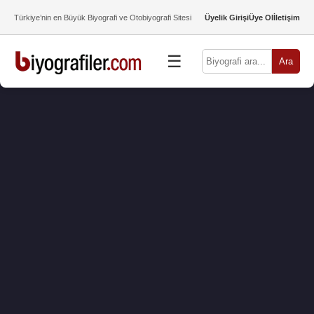
Türkiye’nin en Büyük Biyografi ve Otobiyografi Sitesi
Üyelik Girişi
Üye Ol
İletişim
☰
Ara