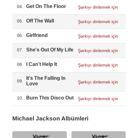
Get On The Floor
04.
Şarkıyı dinlemek için
Off The Wall
05.
Şarkıyı dinlemek için
Girlfriend
06.
Şarkıyı dinlemek için
She's Out Of My Life
07.
Şarkıyı dinlemek için
I Can't Help It
08.
Şarkıyı dinlemek için
It's The Falling In
09.
Şarkıyı dinlemek için
Love
Burn This Disco Out
10.
Şarkıyı dinlemek için
Michael Jackson Albümleri