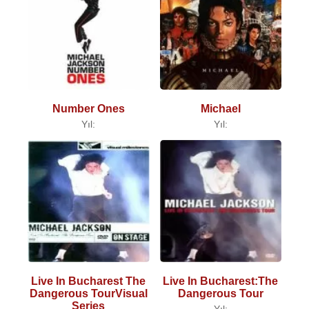
Number Ones
Michael
Yıl:
Yıl:
Live In Bucharest The
Live In Bucharest:The
Dangerous TourVisual
Dangerous Tour
Series
Yıl: