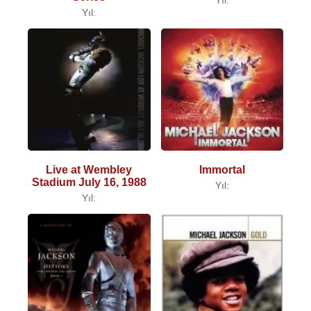
Yıl:
Live at Wembley
Immortal
Stadium July 16, 1988
Yıl:
Yıl: