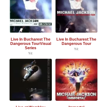
Live In Bucharest The
Live In Bucharest:The
Dangerous TourVisual
Dangerous Tour
Series
Yıl:
Yıl: