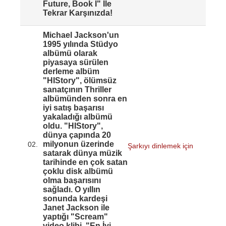
Future, Book I" İle
Tekrar Karşınızda!
Michael Jackson'un
1995 yılında Stüdyo
albümü olarak
piyasaya sürülen
derleme albüm
"HIStory", ölümsüz
sanatçının Thriller
albümünden sonra en
iyi satış başarısı
yakaladığı albümü
oldu. "HIStory",
dünya çapında 20
milyonun üzerinde
02.
Şarkıyı dinlemek için
satarak dünya müzik
tarihinde en çok satan
çoklu disk albümü
olma başarısını
sağladı. O yıllın
sonunda kardeşi
Janet Jackson ile
yaptığı "Scream"
video klibi, "En İyi