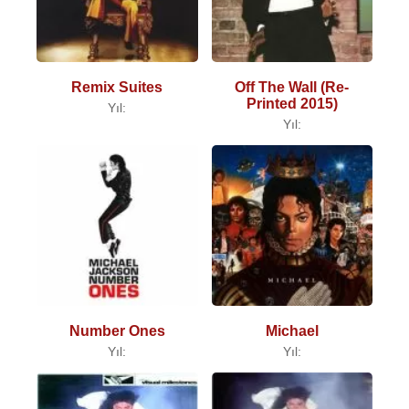
Remix Suites
Off The Wall (Re-
Printed 2015)
Yıl:
Yıl:
Number Ones
Michael
Yıl:
Yıl: