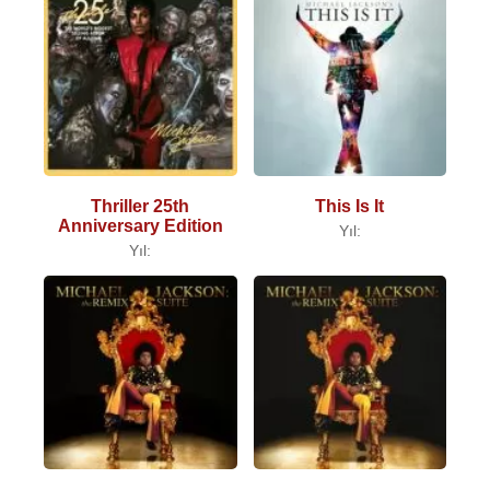
Thriller 25th
This Is It
Anniversary Edition
Yıl:
Yıl: