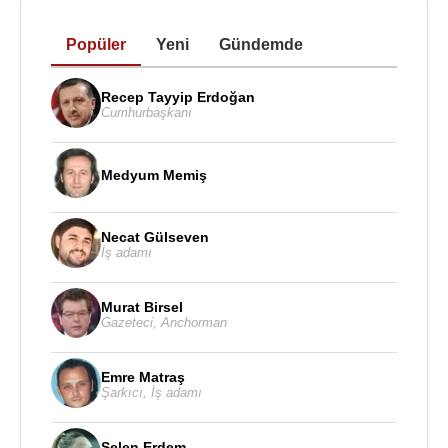
Popüler
Yeni
Gündemde
Recep Tayyip Erdoğan
Cumhurbaşkanı
Medyum Memiş
Necat Gülseven
İş adamı
Murat Birsel
Gazeteci
,
Anchorman
Emre Matraş
Şarkıcı
,
İş adamı
Selen Erdem