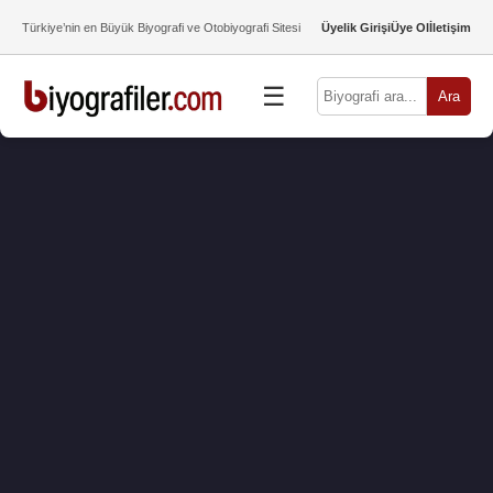
Türkiye’nin en Büyük Biyografi ve Otobiyografi Sitesi
Üyelik Girişi
Üye Ol
İletişim
☰
Ara