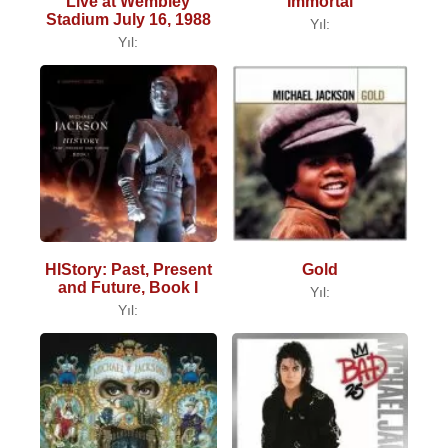
Live at Wembley
Immortal
Stadium July 16, 1988
Yıl:
Yıl:
HIStory: Past, Present
Gold
and Future, Book I
Yıl:
Yıl: