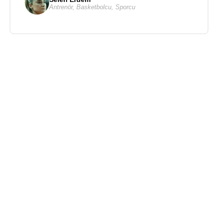
Antrenör
,
Basketbolcu
,
Sporcu