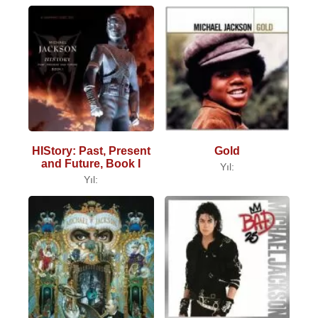
HIStory: Past, Present
Gold
and Future, Book I
Yıl:
Yıl: