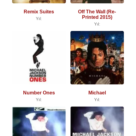
Remix Suites
Off The Wall (Re-
Printed 2015)
Yıl:
Yıl:
Number Ones
Michael
Yıl:
Yıl: