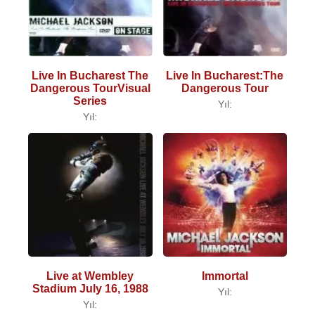
Live In Bucharest The
Live In Bucharest:The
Dangerous TourVisual
Dangerous Tour
Series
Yıl:
Yıl:
Live at Wembley
Immortal
Stadium July 16, 1988
Yıl:
Yıl: