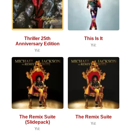
Thriller 25th
This Is It
Anniversary Edition
Yıl:
Yıl:
The Remix Suite
The Remix Suite
(Slidepack)
Yıl:
Yıl: