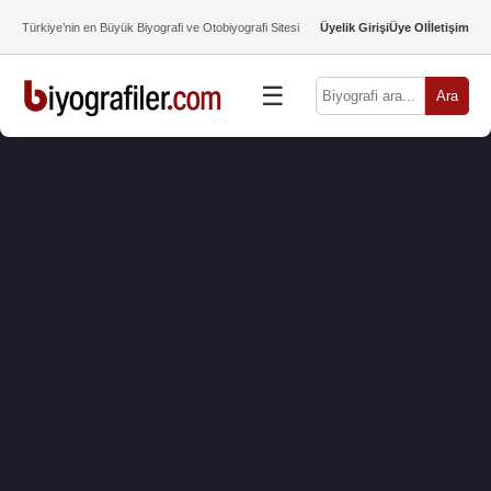
Türkiye’nin en Büyük Biyografi ve Otobiyografi Sitesi
Üyelik Girişi
Üye Ol
İletişim
☰
Ara