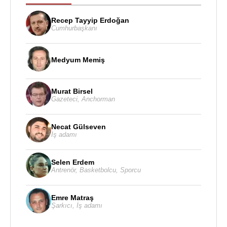
Recep Tayyip Erdoğan
Cumhurbaşkanı
Medyum Memiş
Murat Birsel
Gazeteci
,
Anchorman
Necat Gülseven
İş adamı
Selen Erdem
Antrenör
,
Basketbolcu
,
Sporcu
Emre Matraş
Şarkıcı
,
İş adamı