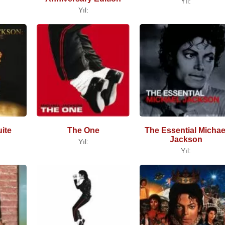
Yıl:
Yıl:
ite
The One
The Essential Michae
Jackson
Yıl:
Yıl: