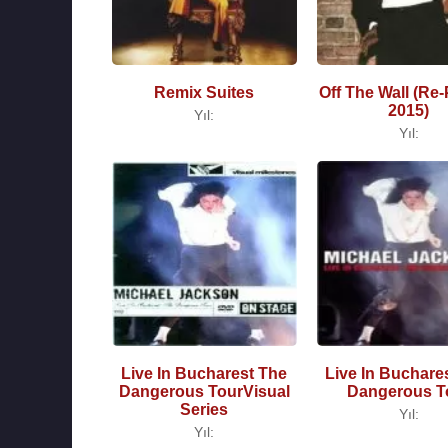
Remix Suites
Off The Wall (Re-
2015)
Yıl:
Yıl:
Live In Bucharest The
Live In Buchare
Dangerous TourVisual
Dangerous T
Series
Yıl:
Yıl: