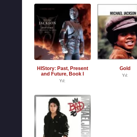
HIStory: Past, Present
Gold
and Future, Book I
Yıl:
Yıl: