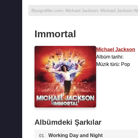
Biyografiler.com
›
Michael Jackson
›
Michael Jackson Al
Immortal
Michael Jackson
Albüm tarihi:
Müzik türü: Pop
Albümdeki Şarkılar
Working Day and Night
01.