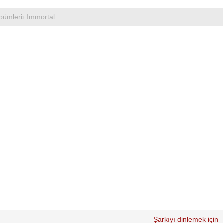
bümleri
› Immortal
Şarkıyı dinlemek için