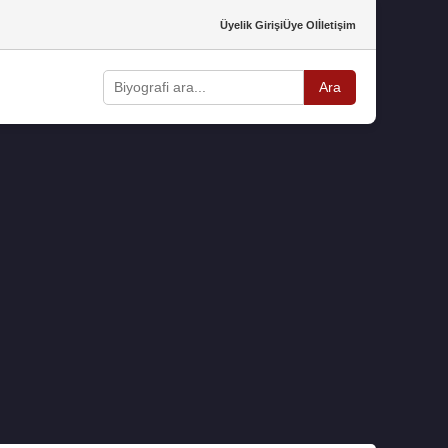
Üyelik Girişi
Üye Ol
İletişim
Ara