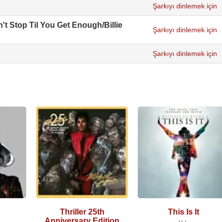
Şarkıyı dinlemek için
't Stop Til You Get Enough/Billie
Şarkıyı dinlemek için
Şarkıyı dinlemek için
Thriller 25th
This Is It
Anniversary Edition