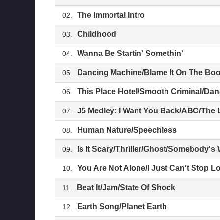
The Immortal Intro
02.
Childhood
03.
Wanna Be Startin' Somethin'
04.
Dancing Machine/Blame It On The Boo
05.
This Place Hotel/Smooth Criminal/Da
06.
J5 Medley: I Want You Back/ABC/The 
07.
Human Nature/Speechless
08.
Is It Scary/Thriller/Ghost/Somebody'
09.
You Are Not Alone/I Just Can't Stop L
10.
Beat It/Jam/State Of Shock
11.
Earth Song/Planet Earth
12.