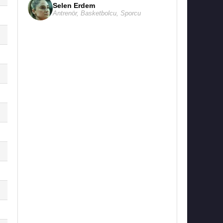
Selen Erdem
Antrenör
,
Basketbolcu
,
Sporcu