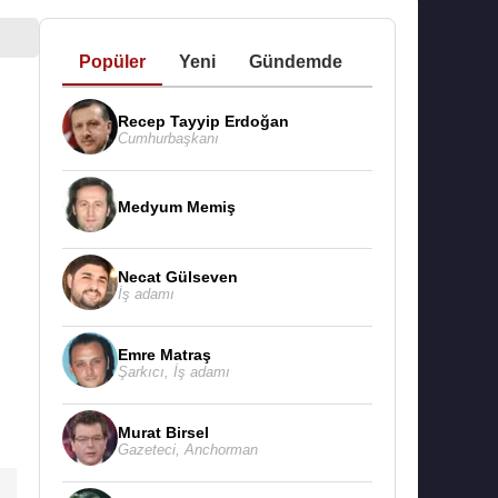
Popüler
Yeni
Gündemde
Recep Tayyip Erdoğan
Cumhurbaşkanı
Medyum Memiş
Necat Gülseven
İş adamı
Emre Matraş
Şarkıcı
,
İş adamı
Murat Birsel
Gazeteci
,
Anchorman