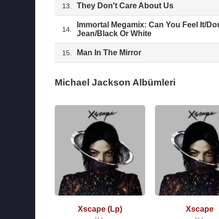
They Don't Care About Us
13.
Immortal Megamix: Can You Feel It/Don
14.
Jean/Black Or White
Man In The Mirror
15.
Michael Jackson Albümleri
Xscape (Lp)
Xscape