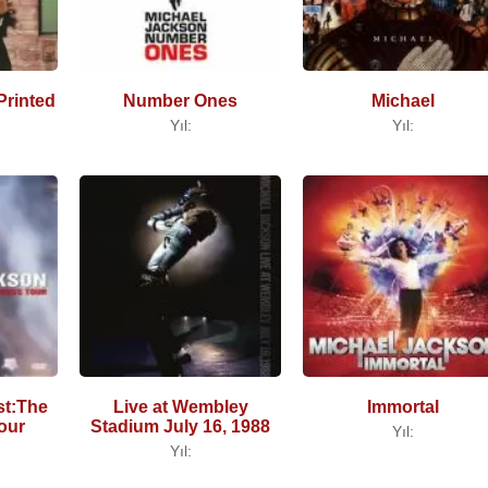
Printed
Number Ones
Michael
Yıl:
Yıl:
st:The
Live at Wembley
Immortal
our
Stadium July 16, 1988
Yıl:
Yıl: