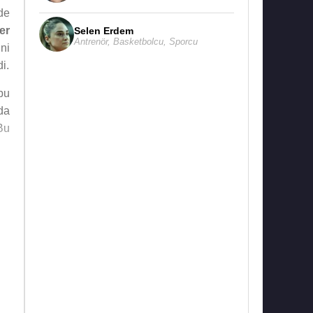
de
er
Selen Erdem
Antrenör
,
Basketbolcu
,
Sporcu
ni
di.
bu
da
Bu
da
ni
n"
ek
k,