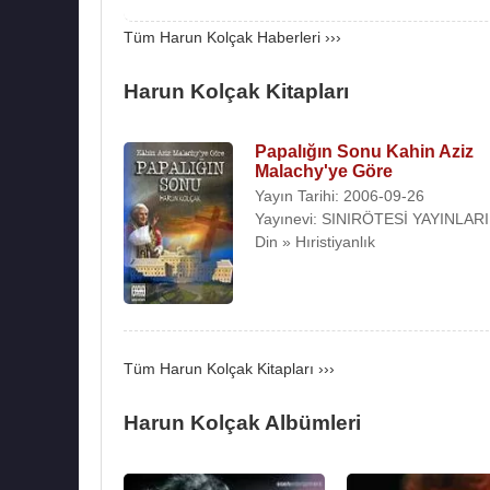
2013 yılının Ekim ayında "Harun Kolçak ve Rock 
Tüm Harun Kolçak Haberleri ›››
2014 yılında yakalandığı prostat kanseri nede
nüksetti ve yeni bir ameliyat geçirdi. Aylardır
Harun Kolçak Kitapları
2016
günü taburcu oldu.
Bir süredir prostat kanseri tedavisi gören
H
Papalığın Sonu Kahin Aziz
Malachy'ye Göre
Acıbadem hastanesinde 62 yaşında vefat etti.
Yayın Tarihi: 2006-09-26
Albümleri :
Yayınevi: SINIRÖTESİ YAYINLARI
Din » Hıristiyanlık
1991 - Beni Affet
1993 - En Büyük Aşk
1995 - Yanımda Kal
1998 - Teslim Oldum
2000 - Yaşasın
Tüm Harun Kolçak Kitapları ›››
2006 - Müzisyen
2012 - Yeniden Doğuyorum
Harun Kolçak Albümleri
2016 - Çeyrek Asır
2020 - Hatıra