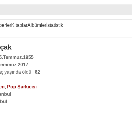
erler
Kitaplar
Albümler
İstatistik
lçak
5.Temmuz.1955
Temmuz.2017
ç yaşında öldü :
62
en
,
Pop Şarkıcısı
anbul
nbul