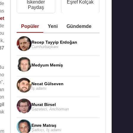
İskender
Eşref Kolçak
de
Paydaş
as
et
 de
Popüler
Yeni
Gündemde
bu
k,
Recep Tayyip Erdoğan
Cumhurbaşkanı
87
Medyum Memiş
 Bu
no
",
Necat Gülseven
İş adamı
an
on
il
Murat Birsel
Gazeteci
,
Anchorman
ak
Emre Matraş
Şarkıcı
,
İş adamı
im