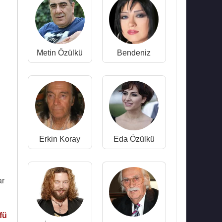
Metin Özülkü
Bendeniz
Erkin Koray
Eda Özülkü
ar
fü