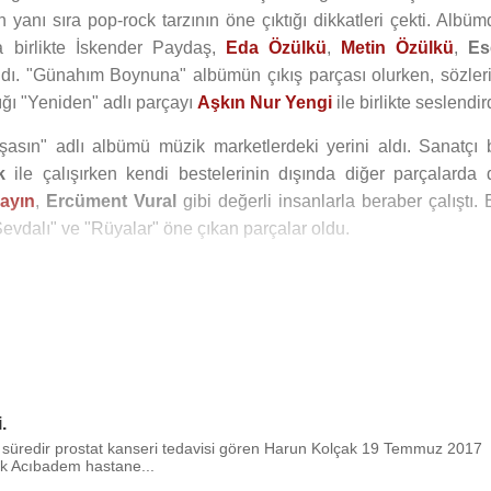
yanı sıra pop-rock tarzının öne çıktığı dikkatleri çekti. Albüm
la birlikte İskender Paydaş,
Eda Özülkü
,
Metin Özülkü
,
Es
aldı. "Günahım Boynuna" albümün çıkış parçası olurken, sözleri
tığı "Yeniden" adlı parçayı
Aşkın Nur Yengi
ile birlikte seslendir
şasın" adlı albümü müzik marketlerdeki yerini aldı. Sanatçı 
k
ile çalışırken kendi bestelerinin dışında diğer parçalarda 
ayın
,
Ercüment Vural
gibi değerli insanlarla beraber çalıştı. 
vdalı" ve "Rüyalar" öne çıkan parçalar oldu.
k ödülün yanı sıra bir de yurtdışı başarısı bulunuyor.
1996
yılın
ilen "Müzikos Festivalis Nerinos Vasara 96" yarışmasında ülkesi
eçildi. Müziğe bir süre ara veren sanatçı
2006
yılında "Müzisye
ş yaptı.
 tutkunu biri olarak tanınmakta. İnsanları duyarlı hale getirm
.
ek çok faaliyetin de içinde bulunuyor. Aynı zamanda Kolça
ir süredir prostat kanseri tedavisi gören Harun Kolçak 19 Temmuz 2017
yakından ilgilenmektedir.
ak Acıbadem hastane...