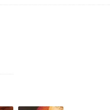
Off" isimli grup kurmuştur.
niyle ameliyat oldu. 22 Haziran
2016
tarihinde hastalığı yenid
 hastanede prostat kanseri tedavisi gören
Harun Kolçak
, 11 Ey
arun Kolçak
19 Temmuz
2017
tarihinde
İstanbul
'da Masl