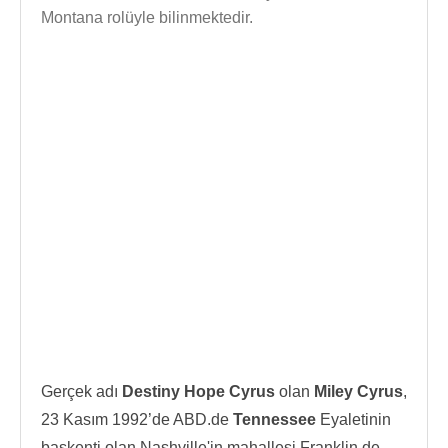
Montana rolüyle bilinmektedir.
Gerçek adı
Destiny Hope Cyrus
olan
Miley Cyrus
,
23 Kasım 1992’de ABD.de
Tennessee
Eyaletinin
başkenti olan Nashville'in mahallesi Franklin de