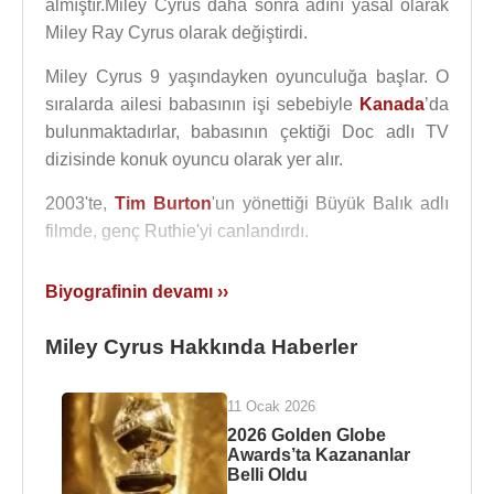
almıştır.Miley Cyrus daha sonra adını yasal olarak
Miley Ray Cyrus olarak değiştirdi.
Miley Cyrus 9 yaşındayken oyunculuğa başlar. O
sıralarda ailesi babasının işi sebebiyle
Kanada
’da
bulunmaktadırlar, babasının çektiği Doc adlı TV
dizisinde konuk oyuncu olarak yer alır.
2003'te,
Tim Burton
'un yönettiği Büyük Balık adlı
filmde, genç Ruthie'yi canlandırdı.
Miley Cyrus
, Disney Channel için çalışmaya
Biyografinin devamı ››
başladığında 11 yaşındadır. Ve kanalın yetkilileri
onun yaşının küçük olması sebebiyle tereddüt
Miley Cyrus Hakkında Haberler
içindedirler. Miley 12 yaşına geldiğinde “
Hannah
Montana
” adlı programda başrol olan Miley Stewart
11 Ocak 2026
olarak seçilir. Cyrus bu rol gereği pop müzik
2026 Golden Globe
konserleri veren birini canlandırmaktadır. Çünkü
Awards’ta Kazananlar
Miley enerjik ve canlı performansı sebebiyle seçilir.
Belli Oldu