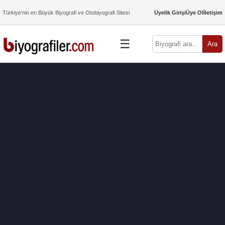
Türkiye’nin en Büyük Biyografi ve Otobiyografi Sitesi
Üyelik Girişi
Üye Ol
İletişim
☰
Ara