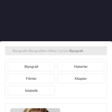
Biyografi
›
Biyografiler
›
Miley Cyrus
› Biyografi
Biyografi
Haberler
Filmler
Kitaplar
İstatistik