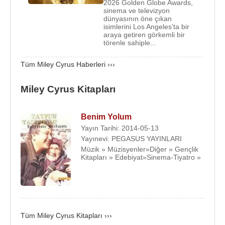
Cyrus uzun yıllar boyunca güney aksanından
2026 Golden Globe Awards,
sinema ve televizyon
kurtulmaya çalışır. Ancak kanal yöneticileri bunun
dünyasının öne çıkan
aksini ister. 2008'nin Aralık ayında başlayan
isimlerini Los Angeles’ta bir
araya getiren görkemli bir
“Hannah Montana” dizisi 23 Nisan 2011de bitti.
törenle sahiple...
22 Haziran 2006’da
Walt Disney
World, Orlando
Tüm Miley Cyrus Haberleri ›››
Florida
’da
Hannah Montana
konseri verir.
Miley Cyrus Kitapları
Walt Disney Plakçılık, Hanna Montana soundtrack
albümünü 24 Ekim 2006’da piyasaya çıkarır.
Benim Yolum
İlk soundtrack albümünün çıkmasından 8 ay sonra
Yayın Tarihi: 2014-05-13
Cyrus Hannah Montana 2: Meet Miley Cyrus adlı
Yayınevi: PEGASUS YAYINLARI
çift albümü çıkarır. Birinci disk 2. Hannah Montana
Müzik » Müzisyenler»Diğer » Gençlik
Kitapları » Edebiyat»Sinema-Tiyatro »
soundtack olup ikinci disk Cyrus’un, Destiny Hope
Cyrus adlı ilk albümüdür.
Miley Cyrus’un oynadığı filmler arasında; Big Fish
(2003), High School Musical 2 (2007), Further
Tüm Miley Cyrus Kitapları ›››
Adventures In Babysitting, Hannah Montana: The