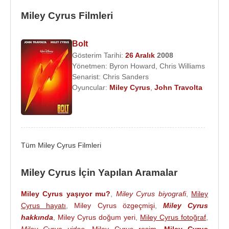
Movie (2008), Breakout (2008), The Times Of Our
Miley Cyrus Filmleri
Lives (2009), Can't Be Tamed (2010).
Türkiye'de 16 Nisan 2010'da gösterime giren “
The
Bolt
Last Song
” adlı filmde sonra sevgilisi olan “
Liam
Gösterim Tarihi:
26 Aralık
2008
Hemsworth
” ile birlikte oynadı.
Yönetmen:
Byron Howard
,
Chris Williams
Senarist:
Chris Sanders
2012 yılında oyuncu
Liam Hemsworth
ile
Oyuncular:
Miley Cyrus
,
John Travolta
nişanlandı. Ancak sonra çeşitli sebeplerle
ayrılmıştır. Miley Cyrus, 23 Aralık 2018 tarihinde
Liam Hemsworth
ile sade bir törenle evlendi.
Kız hayranlarına Smiler, erkek hayranlarına Boy
Tüm Miley Cyrus Filmleri
Smiler denmektedir.
Müzik
kariyerine 3 yıl boyunca
ara veren şarkıcı, 3 Haziran 2013'te "Bangerz" adlı
Miley Cyrus İçin Yapılan Aramalar
4. Stüdyo albümünün ilk single çalışması "
We
Miley Cyrus yaşıyor mu?
,
Miley Cyrus biyografi
,
Miley
Can't Stop
"ı yayınlamıştır.
Cyrus hayatı
,
Miley Cyrus özgeçmişi
,
Miley Cyrus
Albümleri
:
hakkında
,
Miley Cyrus doğum yeri
,
Miley Cyrus fotoğraf
,
Miley Cyrus video
,
Miley Cyrus resim
,
Miley Cyrus