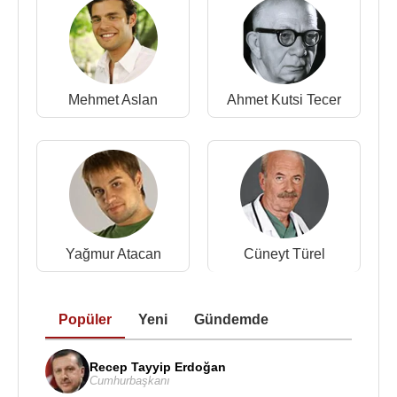
Filmi)
2015 - Beyaz Yalan (Demir Güner)(TV dizisi)
2015 - Tutar mı Tutar (Doktor Levent) (TV Dizisi)
2015 -
Zilin Sesi
(Tarkan) (Sinema Filmi)
2012 - 2014 - Huzur Sokağı (Bilal)(TV dizisi)
Mehmet Aslan
Ahmet Kutsi Tecer
2011 - Acı Hatıralar
2011 - Gülbeyaz
2011 - Antep (Fırat'ın Nar Bahçeleri )
2009-2010 - Kahramanlar (Yigit Özkan) (TV dizisi)
2006-2009 - Doktorlar (Levent Atahanlı)(TV dizisi)
Albümleri
:
Yağmur Atacan
Cüneyt Türel
2000 - Aşk Payını Aldı
2005 - Sana Ne
2006 - Kördüğüm (
Petek Dinçöz
ile)
Popüler
Yeni
Gündemde
2007 - Aynı Şehirde Nefes Almak Bile Bana Yetiyor
2008 - Aynadaki Yüzünün Karşılığı Benim
Recep Tayyip Erdoğan
2010 - Bambaşka
Cumhurbaşkanı