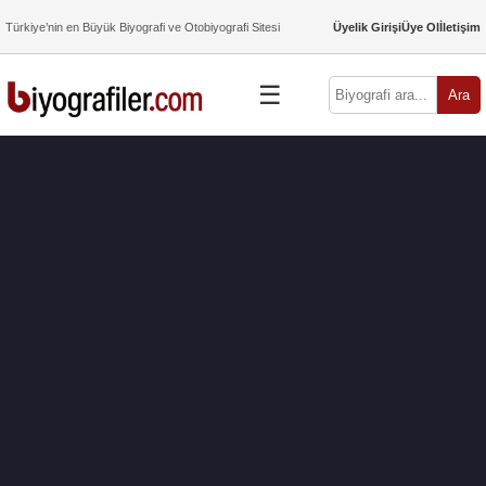
Türkiye’nin en Büyük Biyografi ve Otobiyografi Sitesi
Üyelik Girişi
Üye Ol
İletişim
☰
Ara