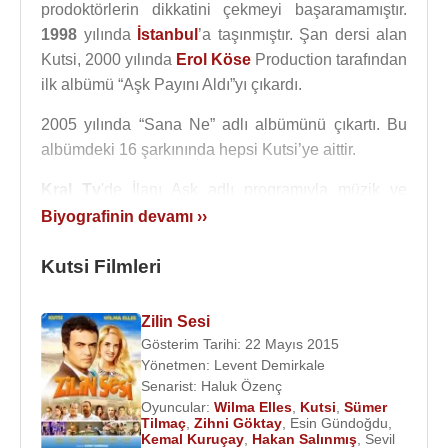
prodoktörlerin dikkatini çekmeyi başaramamıştır.
1998
yılında
İstanbul
’a taşınmıştır. Şan dersi alan
Kutsi, 2000 yılında
Erol Köse
Production tarafından
ilk albümü “Aşk Payını Aldı”yı çıkardı.
2005 yılında “Sana Ne” adlı albümünü çıkartı. Bu
albümdeki 16 şarkınında hepsi Kutsi’ye aittir.
Kral Tv
'de İlanı Aşk adlı programıyla müzik ve
sunuculuğu bir arada yürütmüstür. Kutsi 2005
Biyografinin devamı ››
ylında
Kral Tv
'de en iyi düet, 2007 ylında ise IFA En
İyi Pop Erkek ve Kral Tv Yılın Şarkısı ödüllerine
Kutsi Filmleri
layık görülmüştür.
Zilin Sesi
Meslek olarak sadece müzisyenlik değil aynı
Gösterim Tarihi: 22 Mayıs 2015
zamanda oyunculuğu da seçen Kutsi
2006
yılında
Yönetmen:
Levent Demirkale
yönetmenliğini
Merve Girgin
'in yaptığı
Doktorlar
Senarist:
Haluk Özenç
dizisi ile oyunculuğa ilk adımını atmış ve çok büyük
Oyuncular:
Wilma Elles
,
Kutsi
,
Sümer
Tilmaç
,
Zihni Göktay
,
Esin Gündoğdu
,
bir başarı yakalamıştır. Başrollerini
Kutsi
ve
Kemal Kuruçay
,
Hakan Salınmış
,
Sevil