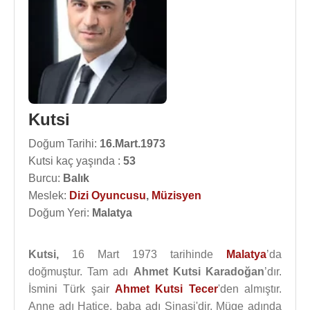
Kutsi
Doğum Tarihi:
16.Mart.1973
Kutsi kaç yaşında :
53
Burcu:
Balık
Meslek:
Dizi Oyuncusu
,
Müzisyen
Doğum Yeri:
Malatya
Kutsi,
16 Mart 1973 tarihinde
Malatya
’da
doğmuştur. Tam adı
Ahmet Kutsi Karadoğan
’dır.
İsmini Türk şair
Ahmet Kutsi Tecer
'den almıştır.
Anne adı Hatice, baba adı Şinasi'dir. Müge adında