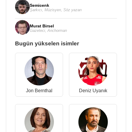
Semicenk
Şarkıcı
,
Müzisyen
,
Söz yazarı
Murat Birsel
Gazeteci
,
Anchorman
Bugün yükselen isimler
Jon Bernthal
Deniz Uyanık