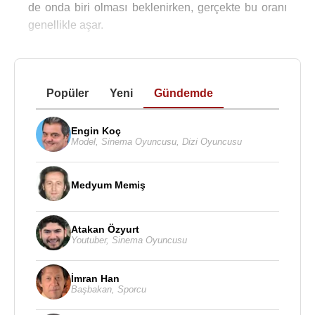
de onda biri olması beklenirken, gerçekte bu oranı
genellikle aşar.
Popüler
Yeni
Gündemde
Engin Koç
Model
,
Sinema Oyuncusu
,
Dizi Oyuncusu
Medyum Memiş
Atakan Özyurt
Youtuber
,
Sinema Oyuncusu
İmran Han
Başbakan
,
Sporcu