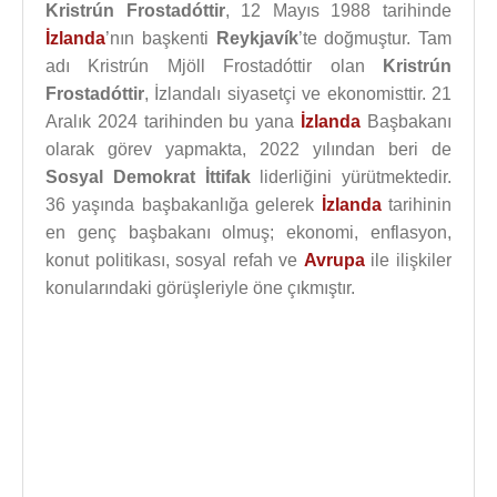
Kristrún Frostadóttir
, 12 Mayıs 1988 tarihinde
İzlanda
’nın başkenti
Reykjavík
’te doğmuştur. Tam
adı Kristrún Mjöll Frostadóttir olan
Kristrún
Frostadóttir
, İzlandalı siyasetçi ve ekonomisttir. 21
Aralık 2024 tarihinden bu yana
İzlanda
Başbakanı
olarak görev yapmakta, 2022 yılından beri de
Sosyal Demokrat İttifak
liderliğini yürütmektedir.
36 yaşında başbakanlığa gelerek
İzlanda
tarihinin
en genç başbakanı olmuş; ekonomi, enflasyon,
konut politikası, sosyal refah ve
Avrupa
ile ilişkiler
konularındaki görüşleriyle öne çıkmıştır.