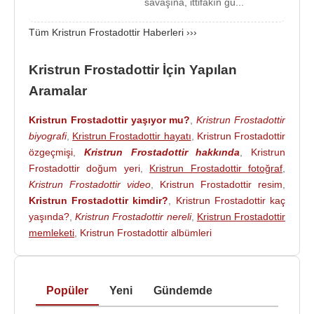
Kristrún Frostadóttir
, 2015 yılında
Morgan
savaşına, ittifakın gü...
Stanley
’nin
New York
ofisinde araştırma görevlisi
Tüm Kristrun Frostadottir Haberleri ›››
olarak çalışmış, 2016 yılında ise şirketin
Londra
ofisinde tam zamanlı görev almıştır. Uluslararası
Kristrun Frostadottir İçin Yapılan
finans piyasaları, yatırım stratejileri ve
makroekonomik gelişmeler konusunda deneyim
Aramalar
kazanmıştır.
Kristrun Frostadottir yaşıyor mu?
,
Kristrun Frostadottir
2017 yılında
İzlanda
’ya dönen
Kristrún
biyografi
,
Kristrun Frostadottir hayatı
,
Kristrun Frostadottir
Frostadóttir
, kısa bir süre
İzlanda Ticaret Odası
özgeçmişi
,
Kristrun Frostadottir hakkında
,
Kristrun
Frostadottir doğum yeri
,
Kristrun Frostadottir fotoğraf
,
baş ekonomisti olarak görev yapmıştır. Ayrıca turizm
Kristrun Frostadottir video
,
Kristrun Frostadottir resim
,
politikalarının hazırlanmasına yönelik hükûmet
Kristrun Frostadottir kimdir?
,
Kristrun Frostadottir kaç
çalışmalarına katılmış ve Sanayi ve Yenilik
yaşında?
,
Kristrun Frostadottir nereli
,
Kristrun Frostadottir
Bakanlığı bünyesindeki Tarımsal Fiyatlandırma
memleketi
,
Kristrun Frostadottir albümleri
Komitesine başkanlık etmiştir.
Kristrún Frostadóttir
, daha sonra yatırım ve varlık
yönetimi alanında faaliyet gösteren
Kvika
Popüler
Yeni
Gündemde
Bankası
’na katılmıştır. Milletvekili adayı olmadan