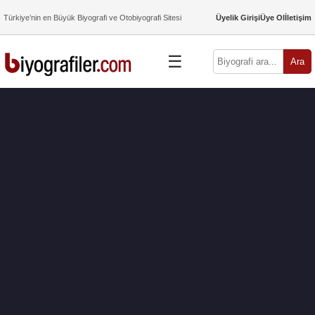
Türkiye’nin en Büyük Biyografi ve Otobiyografi Sitesi
Üyelik Girişi
Üye Ol
İletişim
☰
Ara