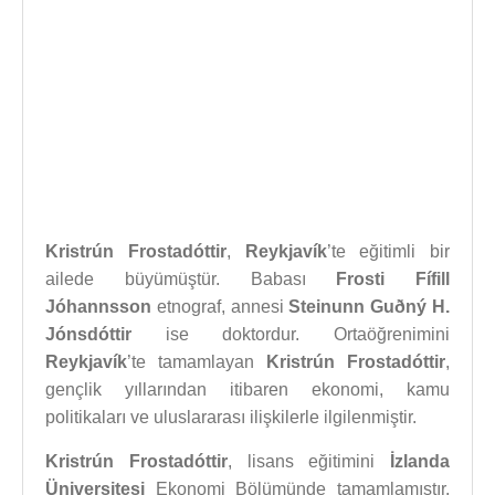
Kristrún Frostadóttir
,
Reykjavík
’te eğitimli bir
ailede büyümüştür. Babası
Frosti Fífill
Jóhannsson
etnograf, annesi
Steinunn Guðný H.
Jónsdóttir
ise doktordur. Ortaöğrenimini
Reykjavík
’te tamamlayan
Kristrún Frostadóttir
,
gençlik yıllarından itibaren ekonomi, kamu
politikaları ve uluslararası ilişkilerle ilgilenmiştir.
Kristrún Frostadóttir
, lisans eğitimini
İzlanda
Üniversitesi
Ekonomi Bölümünde tamamlamıştır.