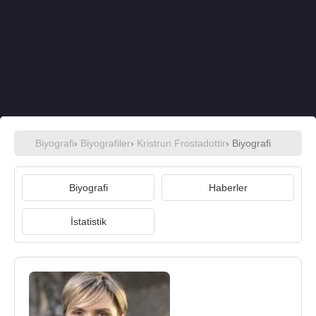
Biyografi
›
Biyografiler
›
Kristrun Frostadottir
› Biyografi
Biyografi
Haberler
İstatistik