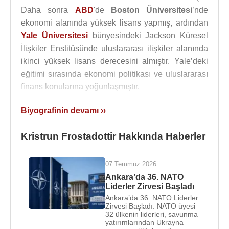
Daha sonra
ABD
'de
Boston Üniversitesi
’nde
ekonomi alanında yüksek lisans yapmış, ardından
Yale Üniversitesi
bünyesindeki Jackson Küresel
İlişkiler Enstitüsünde uluslararası ilişkiler alanında
ikinci yüksek lisans derecesini almıştır. Yale’deki
eğitimi sırasında ekonomi politikası ve uluslararası
finans konularına yoğunlaşmıştır.
Üniversite eğitiminin ardından
Kristrún
Biyografinin devamı ››
Frostadóttir
, ekonomi ve finans alanında çeşitli
görevlerde bulunmuştur.
Arion Bankası
’nda
Kristrun Frostadottir Hakkında Haberler
ekonomik analiz uzmanı olarak çalışmış,
İzlanda
Başbakanlığı tarafından oluşturulan para reformu
07 Temmuz 2026
çalışma grubunda baş ekonomist görevini
Ankara’da 36. NATO
üstlenmiştir. Bu dönemde para politikası, finansal
Liderler Zirvesi Başladı
istikrar ve İzlanda ekonomisinin yapısal sorunları
Ankara’da 36. NATO Liderler
Zirvesi Başladı. NATO üyesi
üzerine çalışmalar yürütmüştür.
32 ülkenin liderleri, savunma
yatırımlarından Ukrayna