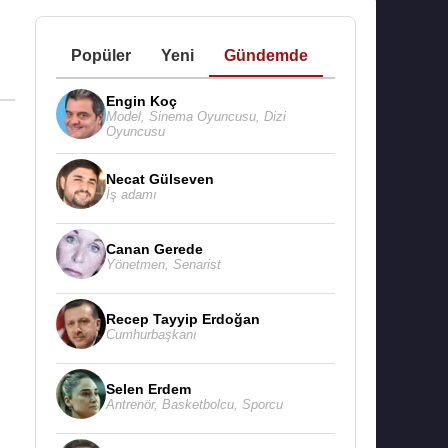
Popüler
Yeni
Gündemde
Engin Koç
Model
,
Sinema Oyuncusu
,
Dizi
Oyuncusu
Necat Gülseven
İş adamı
Canan Gerede
Yönetmen
,
Senarist
Recep Tayyip Erdoğan
Cumhurbaşkanı
Selen Erdem
Antrenör
,
Basketbolcu
,
Sporcu