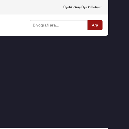
Üyelik Girişi
Üye Ol
İletişim
Ara