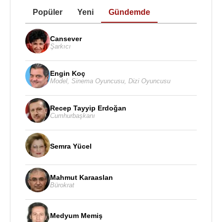
Popüler
Yeni
Gündemde
Cansever
Şarkıcı
Engin Koç
Model
,
Sinema Oyuncusu
,
Dizi Oyuncusu
Recep Tayyip Erdoğan
Cumhurbaşkanı
Semra Yücel
Mahmut Karaaslan
Bürokrat
Medyum Memiş