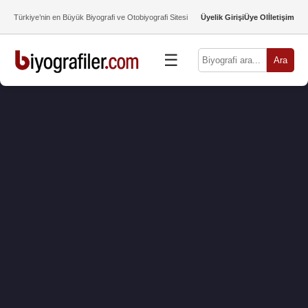
Türkiye’nin en Büyük Biyografi ve Otobiyografi Sitesi
Üyelik Girişi
Üye Ol
İletişim
☰
Ara