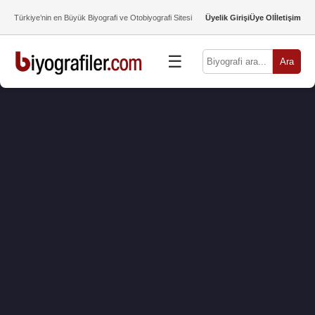
Türkiye’nin en Büyük Biyografi ve Otobiyografi Sitesi
Üyelik Girişi
Üye Ol
İletişim
☰
Ara