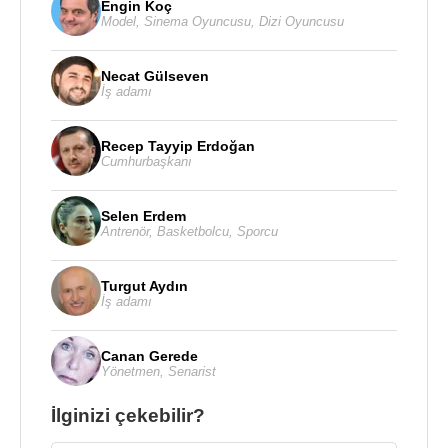
Engin Koç
Model
,
Sinema Oyuncusu
,
Dizi Oyuncusu
Necat Gülseven
İş adamı
Recep Tayyip Erdoğan
Cumhurbaşkanı
Selen Erdem
Antrenör
,
Basketbolcu
,
Sporcu
Turgut Aydın
İş adamı
Canan Gerede
Yönetmen
,
Senarist
İlginizi çekebilir?