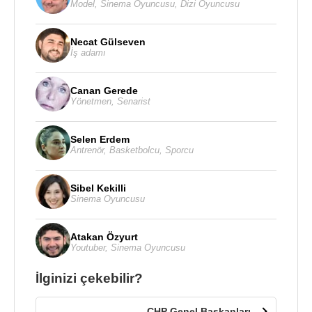
Model
,
Sinema Oyuncusu
,
Dizi Oyuncusu
Necat Gülseven
İş adamı
Canan Gerede
Yönetmen
,
Senarist
Selen Erdem
Antrenör
,
Basketbolcu
,
Sporcu
Sibel Kekilli
Sinema Oyuncusu
Atakan Özyurt
Youtuber
,
Sinema Oyuncusu
İlginizi çekebilir?
CHP Genel Başkanları