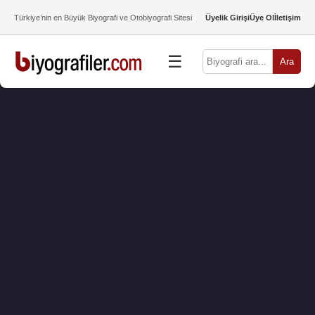
Türkiye’nin en Büyük Biyografi ve Otobiyografi Sitesi
Üyelik Girişi
Üye Ol
İletişim
☰
Ara