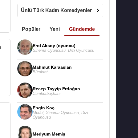
Ünlü Türk Kadın Komedyenler
Popüler
Yeni
Gündemde
Erol Aksoy (oyuncu)
n
Sinema Oyuncusu
,
Dizi Oyuncusu
Mahmut Karaaslan
Bürokrat
Recep Tayyip Erdoğan
Cumhurbaşkanı
Engin Koç
Model
,
Sinema Oyuncusu
,
Dizi
Oyuncusu
Medyum Memiş