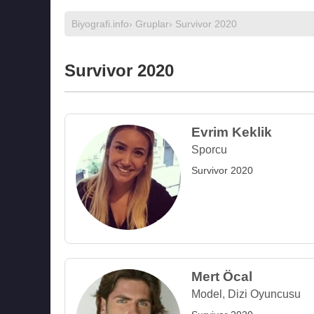
Biyografi.info
›
Gruplar
› Survivor 2020
Survivor 2020
Evrim Keklik
Sporcu
Survivor 2020
Mert Öcal
Model
,
Dizi Oyuncusu