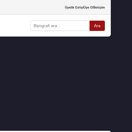
Üyelik Girişi
Üye Ol
İletişim
Ara