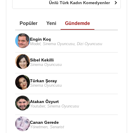
Ünlü Türk Kadın Komedyenler
Popüler
Yeni
Gündemde
Engin Koç
Model
,
Sinema Oyuncusu
,
Dizi Oyuncusu
Sibel Kekilli
Sinema Oyuncusu
Türkan Şoray
Sinema Oyuncusu
Atakan Özyurt
Youtuber
,
Sinema Oyuncusu
Canan Gerede
Yönetmen
,
Senarist