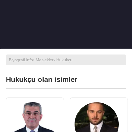
Biyografi.info
›
Meslekler
› Hukukçu
Hukukçu olan isimler