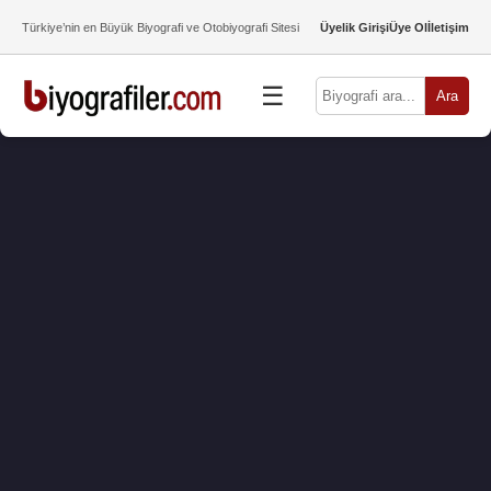
Türkiye’nin en Büyük Biyografi ve Otobiyografi Sitesi
Üyelik Girişi
Üye Ol
İletişim
☰
Ara