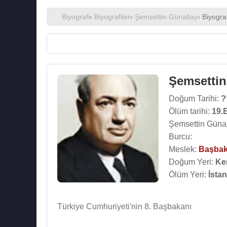
Biyografi
›
Biyografiler
›
Şemsettin Günaltay
› Biyogra
Şemsettin
Doğum Tarihi:
?
Ölüm tarihi:
19.
Şemsettin Günal
Burcu:
Meslek:
Başba
Doğum Yeri:
Ke
Ölüm Yeri:
İsta
Türkiye Cumhuriyeti'nin 8. Başbakanı