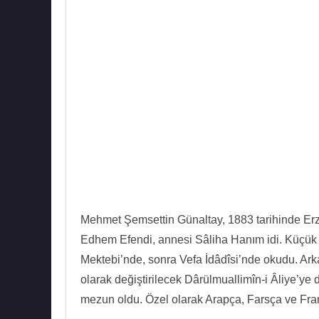
Mehmet Şemsettin Günaltay, 1883 tarihinde Erz
Edhem Efendi, annesi Sâliha Hanım idi. Küçük 
Mektebi’nde, sonra Vefa İdâdîsi’nde okudu. Ar
olarak değiştirilecek Dârülmuallimîn-i Âliye’ye
mezun oldu. Özel olarak Arapça, Farsça ve Fra