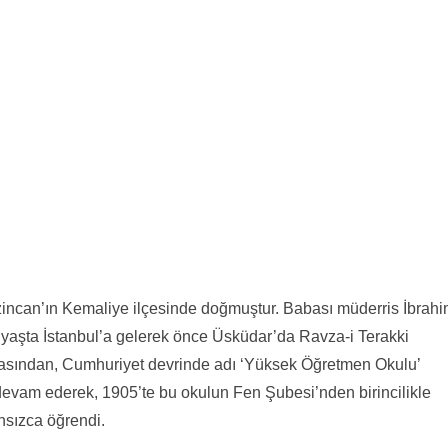
incan’ın Kemaliye ilçesinde doğmuştur. Babası müderris İbrah
yaşta İstanbul’a gelerek önce Üsküdar’da Ravza-i Terakki
kasından, Cumhuriyet devrinde adı ‘Yüksek Öğretmen Okulu’
 devam ederek, 1905’te bu okulun Fen Şubesi’nden birincilikle
nsızca öğrendi.