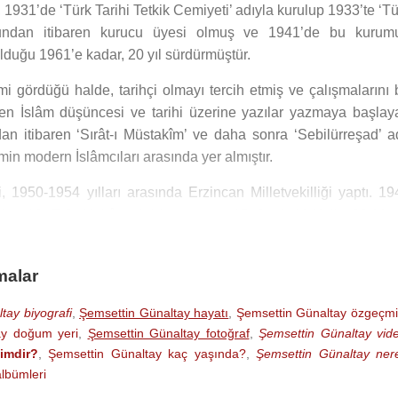
 1931’de ‘Türk Tarihi Tetkik Cemiyeti’ adıyla kurulup 1933’te ‘T
şundan itibaren kurucu üyesi olmuş ve 1941’de bu kurum
olduğu 1961’e kadar, 20 yıl sürdürmüştür.
mi gördüğü halde, tarihçi olmayı tercih etmiş ve çalışmalarını 
iken İslâm düşüncesi ve tarihi üzerine yazılar yazmaya başlay
an itibaren ‘Sırât-ı Müstakîm’ ve daha sonra ‘Sebilürreşad’ ad
in modern İslâmcıları arasında yer almıştır.
i, 1950-1954 yılları arasında Erzincan Milletvekilliği yaptı. 19
erine 18. T.C. Hükûmetini kurmuş ve 15 Ocak 1949 ile 22 May
ına kadar da Başbakanlık görevini sürdürmüştür.
rü seçildi, ancak göreve başlayamadan 19 Ekim 1961 tarihin
malar
erinden 78 yaşında öldü. Vasiyeti üzerine Ankara'da Cebeci As
tay biyografi
,
Şemsettin Günaltay hayatı
,
Şemsettin Günaltay özgeçmi
ay doğum yeri
,
Şemsettin Günaltay fotoğraf
,
Şemsettin Günaltay vid
imdir?
,
Şemsettin Günaltay kaç yaşında?
,
Şemsettin Günaltay nere
lbümleri