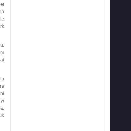
et
da
de
ürk
u.
âm
at
ta
re
ni
yı
a,
uk