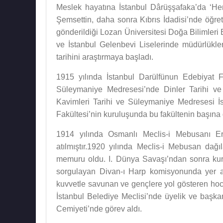
Meslek hayatına İstanbul Dârüşşafaka’da ‘Hen
Şemsettin, daha sonra Kıbrıs İdadisi’nde öğre
gönderildiği Lozan Üniversitesi Doğa Bilimleri 
ve İstanbul Gelenbevi Liselerinde müdürlükle
tarihini araştırmaya başladı.
1915 yılında İstanbul Darülfünun Edebiyat Fa
Süleymaniye Medresesi’nde Dinler Tarihi ve 
Kavimleri Tarihi ve Süleymaniye Medresesi İsl
Fakültesi’nin kuruluşunda bu fakültenin başına g
1914 yılında Osmanlı Meclis-i Mebusanı Er
atılmıştır.1920 yılında Meclis-i Mebusan da
memuru oldu. I. Dünya Savaşı’ndan sonra kurul
sorgulayan Divan-ı Harp komisyonunda yer al
kuvvetle savunan ve gençlere yol gösteren hoca
İstanbul Belediye Meclisi’nde üyelik ve başk
Cemiyeti’nde görev aldı.