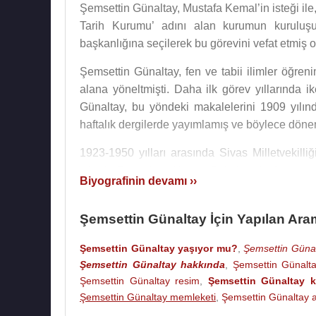
Şemsettin Günaltay, Mustafa Kemal’in isteği ile,
Tarih Kurumu’ adını alan kurumun kurulu
başkanlığına seçilerek bu görevini vefat etmiş 
Şemsettin Günaltay, fen ve tabii ilimler öğreni
alana yöneltmişti. Daha ilk görev yıllarında 
Günaltay, bu yöndeki makalelerini 1909 yılınd
haftalık dergilerde yayımlamış ve böylece dönem
1923-1950 yılları arasında Sivas Milletvekilliğ
yılında Başbakan Hasan Saka’nın istifası üz
Biyografinin devamı ››
1950 tarihleri arasında, Demokrat Parti iktidar
Şemsettin Günaltay, 1961’de İstanbul senatö
Şemsettin Günaltay İçin Yapılan Ara
İstanbul Ortaköy Şifa Yurdu’nda prostat kans
Şemsettin Günaltay yaşıyor mu?
,
Şemsettin Günal
Mezarlığı’nda kızının yanında toprağa verildi.
Şemsettin Günaltay hakkında
,
Şemsettin Günalt
Kitaplarından bazıları:
Şemsettin Günaltay resim
,
Şemsettin Günaltay k
1910 - Fennin En Son Keşfiyâtından
Şemsettin Günaltay memleketi
,
Şemsettin Günaltay a
1915 - Zulmetten Nura