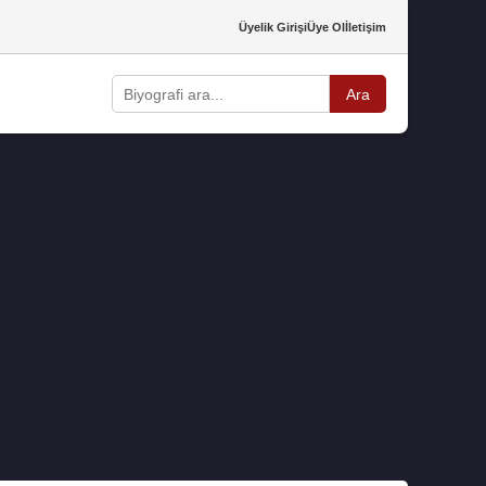
Üyelik Girişi
Üye Ol
İletişim
Ara