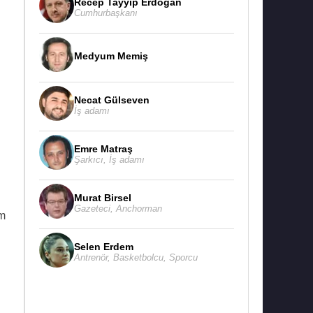
Recep Tayyip Erdoğan
Cumhurbaşkanı
Medyum Memiş
Necat Gülseven
İş adamı
Emre Matraş
Şarkıcı
,
İş adamı
Murat Birsel
Gazeteci
,
Anchorman
im
Selen Erdem
Antrenör
,
Basketbolcu
,
Sporcu