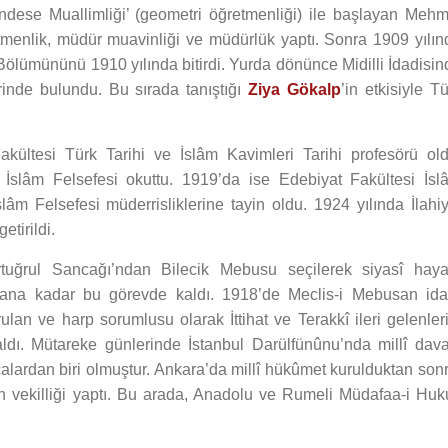
dese Muallimliği’ (geometri öğretmenliği) ile başlayan Mehm
tmenlik, müdür muavinliği ve müdürlük yaptı. Sonra 1909 yılın
Bölümününü 1910 yılında bitirdi. Yurda dönünce Midilli İdadisin
rinde bulundu. Bu sırada tanıştığı
Ziya Gökalp
’in etkisiyle T
kültesi Türk Tarihi ve İslâm Kavimleri Tarihi profesörü old
İslâm Felsefesi okuttu. 1919’da ise Edebiyat Fakültesi İsl
âm Felsefesi müderrisliklerine tayin oldu. 1924 yılında İlahiy
etirildi.
tuğrul Sancağı’ndan Bilecik Mebusu seçilerek siyasî haya
ğılana kadar bu görevde kaldı. 1918’de Meclis-i Mebusan ida
an ve harp sorumlusu olarak İttihat ve Terakkî ileri gelenleri
dı. Mütareke günlerinde İstanbul Darülfünûnu’nda millî dava
lardan biri olmuştur. Ankara’da millî hükûmet kurulduktan sonr
an vekilliği yaptı. Bu arada, Anadolu ve Rumeli Müdafaa-i Huk