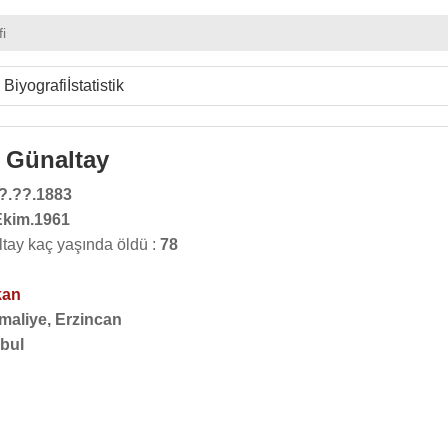
fi
Biyografi
İstatistik
 Günaltay
?.??.1883
Ekim.1961
tay kaç yaşında öldü :
78
kan
maliye, Erzincan
nbul