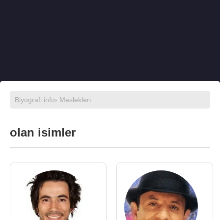
Biyografi.info
›
Meslekler
›
olan isimler