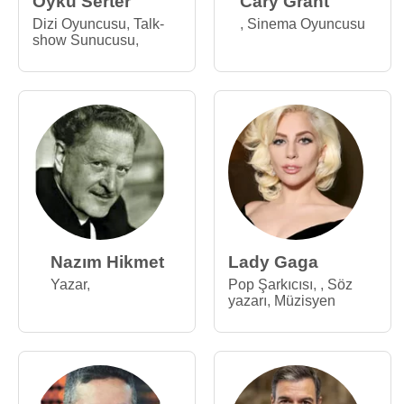
Öykü Serter
Cary Grant
Dizi Oyuncusu
,
Talk-
,
Sinema Oyuncusu
show Sunucusu
,
Nazım Hikmet
Lady Gaga
Yazar
,
Pop Şarkıcısı
,
,
Söz
yazarı
,
Müzisyen