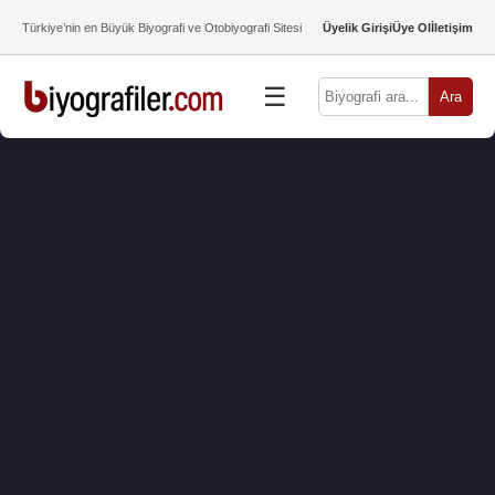
Türkiye’nin en Büyük Biyografi ve Otobiyografi Sitesi
Üyelik Girişi
Üye Ol
İletişim
☰
Ara