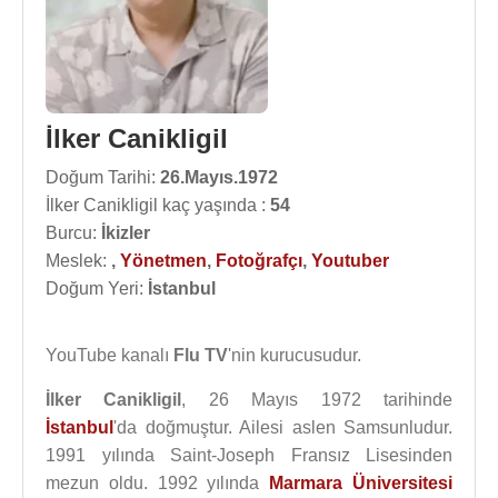
İlker Canikligil
Doğum Tarihi:
26.Mayıs.1972
İlker Canikligil kaç yaşında :
54
Burcu:
İkizler
Meslek:
,
Yönetmen
,
Fotoğrafçı
,
Youtuber
Doğum Yeri:
İstanbul
YouTube kanalı
Flu TV
'nin kurucusudur.
İlker Canikligil
, 26 Mayıs 1972 tarihinde
İstanbul
'da doğmuştur. Ailesi aslen Samsunludur.
1991 yılında Saint-Joseph Fransız Lisesinden
mezun oldu. 1992 yılında
Marmara Üniversitesi