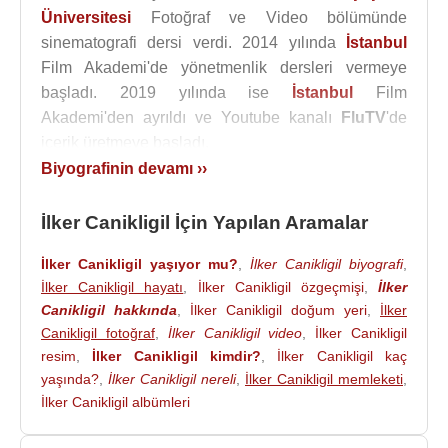
Üniversitesi
Fotoğraf ve Video bölümünde
sinematografi dersi verdi. 2014 yılında
İstanbul
Film Akademi'de yönetmenlik dersleri vermeye
başladı. 2019 yılında ise
İstanbul
Film
Akademi'den ayrıldı ve Youtube kanalı
FluTV
'de
içerik üretmeye başladı.
Biyografinin devamı ››
İlker Canikligil
'in eserleri online sergilerde satışa
sunulmaktadır.
İlker Canikligil İçin Yapılan Aramalar
İlker Canikligil
, sinema ve tiyatro oyuncusu
Serpil
İlker Canikligil yaşıyor mu?
,
İlker Canikligil biyografi
,
Özcan
ile evlidir.
İlker Canikligil hayatı
,
İlker Canikligil özgeçmişi
,
İlker
Canikligil hakkında
,
İlker Canikligil doğum yeri
,
İlker
İlker Canikligil
, 25 Mart 2025 tarihinde sosyal
Canikligil fotoğraf
,
İlker Canikligil video
,
İlker Canikligil
medya hesabından yaptığı paylaşımlara ilişkin 'suç
resim
,
İlker Canikligil kimdir?
,
İlker Canikligil kaç
işlemeye alenen tahrik' ve 'halkı kin ve düşmanlığa
yaşında?
,
İlker Canikligil nereli
,
İlker Canikligil memleketi
,
alenen tahrik' iddiasıyla başlatılan soruşturma
İlker Canikligil albümleri
kapsamında gözaltına alındı. 26 Mart 2025 tarihinde
Mahkemeye sevk edilen Canikligil tutuklandı. İlker