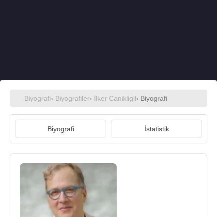
Biyografi
›
Biyografiler
›
İlker Canikligil
› Biyografi
Biyografi
İstatistik