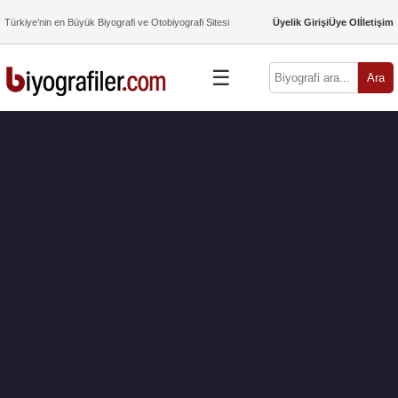
Türkiye’nin en Büyük Biyografi ve Otobiyografi Sitesi
Üyelik Girişi
Üye Ol
İletişim
☰
Ara