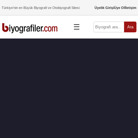
Türkiye’nin en Büyük Biyografi ve Otobiyografi Sitesi
Üyelik Girişi
Üye Ol
İletişim
☰
Ara