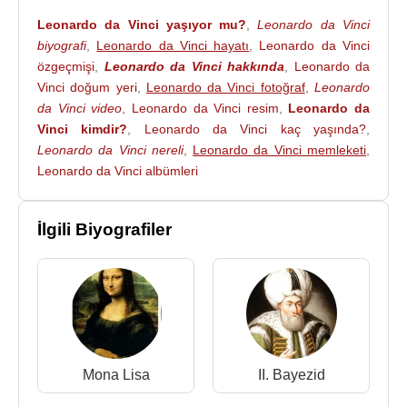
Dükün önünde çaldığı zaman bütün müzisyenleri
Leonardo da Vinci yaşıyor mu?
,
Leonardo da Vinci
altetmişti. Ayrıca zamanını en iyi hazırlıksız şiir
biyografi
,
Leonardo da Vinci hayatı
,
Leonardo da Vinci
söyleyicisiydi. Dük bu genç Floransalı ressamın
özgeçmişi
,
Leonardo da Vinci hakkında
,
Leonardo da
çekiciliğine hemen kapıldı ve teklifini kabul etti.
Vinci doğum yeri
,
Leonardo da Vinci fotoğraf
,
Leonardo
Böylece onun on yedi yıl
Milano
'da yaşayıp
da Vinci video
,
Leonardo da Vinci resim
,
Leonardo da
çalışmasını sağladı.
Vinci kimdir?
,
Leonardo da Vinci kaç yaşında?
,
Leonardo da Vinci nereli
,
Leonardo da Vinci memleketi
,
Dehasını çeşitli çalışmalarıyla ortaya koydu.
Leonardo da Vinci albümleri
Ludovico da onun kişiliğini sanatı kadar iyi
değerlendirebilmesini bildi. Leonardo bütün saray
İlgili Biyografiler
eğlence ve gösterilerinin de başındaydı. Hicivler,
alegorik
ler ve şarkılar yazıyor ve ayrıca kendi
görevleriyle de uğraşıyordu. Bu yoğun çalışma
temposunu kendine has bir uyuma düzeniyle
gerçekleştirebiliyordu. Günün her saatinde yalnızca
15 dakika uyuyarak verimli bir çalışma sistemi
geliştirmişti. 1485 'de
Milano
'da görülen bir salgın,
Mona Lisa
II. Bayezid
Leonardo'ya şehri bir sağlık düzeniyle yeniden