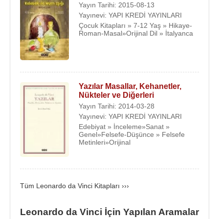
bilimlere de öncülük yaptığını da eklersek onun ne
Yayın Tarihi: 2015-08-13
Yayınevi: YAPI KREDİ YAYINLARI
kadar çok yönlü bir zeka olduğu anlaşılabilir.
Çocuk Kitapları » 7-12 Yaş » Hikaye-
Roman-Masal»Orijinal Dil » İtalyanca
1482
yılında Leonardo,
Milano
'ya gitti. O sıralar
Milano'yu
Ludovico Sforza
yönetiyordu. Leonardo
ona ilgi çekici bir mektup yazarak hizmette
bulunmayı teklif etti. Askerlik ve savaş yönetiminde
kendi buluşu olan dokuz yeni fikir ileri sürdü ve
Yazılar Masallar, Kehanetler,
Nükteler ve Diğerleri
onuncu fikrini de şöyle özetledi;
''10. Barış
Yayın Tarihi: 2014-03-28
zamanında, mimarlıkta, binalar kurmakta ve su
Yayınevi: YAPI KREDİ YAYINLARI
yolları yapımında ustalara eriştim. Mermer bronz
Edebiyat » İnceleme»Sanat »
ya da tuğladan heykeller yontabilirim. Resim
Genel»Felsefe-Düşünce » Felsefe
Metinleri»Orijinal
yapmak ise, mesleğimdir; bunu mesleğini yerine
getiren herhangi bir adamın becerdiği kadar
becerebilirim. Ayrıca, babanızın anısını
ölümsüzleştirecek bir anıt yapabilirim.''
Tüm Leonardo da Vinci Kitapları ›››
Leonardo
Milano
'ya giderken at başı
Leonardo da Vinci İçin Yapılan Aramalar
büyüklüğündeki lutunu da yanında götürmüş,