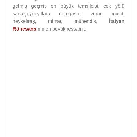
gelmiş geçmiş en büyük temsilcisi, çok yölü
sanatçı,yüzyıllara damgasını vuran mucit,
heykeltraş, mimar, mühendis,
İtalyan
Rönesans
ının en büyük ressamı...