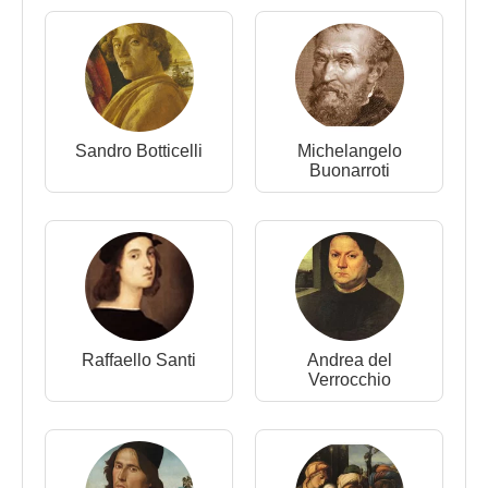
kurma fikrini verdi. Planları hazırladı ve Ludovico'ya
sundu. Ertesi yıl Milano katedrali için planlar
hazırladı. Bu arada geometri, astronomi, enerji ve
lut yapımı üzerinde çalışıyor, boş zamanlarında da
Francesco Sforza
'nın at üzerindeki heykelinin
modelini hazırlıyordu. Yıllarca süren çalışmanın
Sandro Botticelli
Michelangelo
sonunda 80 metrelik heykeli tamamladı ve
Buonarroti
Milano
'da sergiledi. Fakat bu dev heykelin
bronzdan dökümü yapılamamıştı ve altı yıl sonra da
Milano Fransızların saldırısına uğradığında okların
hedefi oldu ve yıkıldı.
Raffaello Santi
Andrea del
Verrocchio