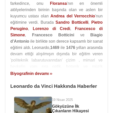
farkedince, onu
Floransa
'nın en önemli
atölyelerinden birinin başında olan ve aslen bir
kuyumcu ustası olan
Andrea del Verrocchio
'nun
eğitimine verdi. Burada
Sandro Botticelli
,
Pietro
Perugino
,
Lorenzo di Credi
,
Francesco di
Simone
,
Francesco Botticini
ve
Biagio
d'Antonio
ile birlikte son derece kapsamlı bir sanat
eğitimi aldı. Leonardo,
1469
ile
1476
yılları arasında
devam ettiği alışılmışın dışında bir eğitim veren
'politeknik labarutuvarından' çizim , mimari ve
heykelin yanı sıra optik, botanik ve müzik
alanlarında da temel bilgiler edindi. (Leonardo'nun
Biyografinin devamı ››
ünlü
Arno Manzarası
,
Müneccim Kralların
Tapınması
ve
Aziz Hieronymus
eskizi ile birkaç
Leonardo da Vinci Hakkında Haberler
resim bu döneme aittir.)
Andrea del
Verrocchio
'nun
''İsa'nın Vaftiz Edilmesi''
19 Nisan 2025
tablosundaki meleklerden birinin Leonardo'ya ait
Gökyüzüne İlk
olduğu düşünülmektedir.
Çıkanların Hikayesi