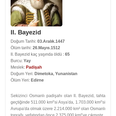
II. Bayezid
Doğum Tarihi:
03.Aralık.1447
Ölüm tarihi:
26.Mayıs.1512
II. Bayezid kaç yaşında öldü :
65
Burcu:
Yay
Meslek:
Padişah
Doğum Yeri:
Dimetoka, Yunanistan
Ölüm Yeri:
Edirne
Sekizinci Osmanlı padişahı olan II. Bayezid, tahta
geçtiğinde 511.000 km²'si Asya'da, 1.703.000 km²'si
Avrupa'da olmak üzere 2.214.000 km² olan Osmanlı
toprağı, vefatından önce 2.375.000 km²'ye çıkmıştır.