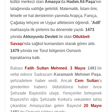
kültür merkezi olan
Amasya
'da
Hadım Ali Paşa
'nın
lalağınında valiliğe getirildi. Matematik, İslam ilmi,
felsefe ve hat derslerinin yanında Arapça, Farsça,
Çağatay lehçesi ve Uygur alfebesini öğrendi. "
Adlî
"
mahlasıyla ilk şiirlerini bu dönemde yazdı.
1473
yılında
Akkoyunlu Devleti
ile olan
Otlukbeli
Savaşı
'nda sağkol kumandanı olarak görev aldı.
1479
yılında ise Torul bölgesini Osmanlı
topraklarına kattı.
Babası
Fatih Sultan Mehmed
,
3 Mayıs
1481
'de
vefat edince Sadrazam
Karamanlı Mehmet Paşa
,
şehzadelere haber verdi. Ancak
Cem Sultan
'a
gönderilen haberci öldürülünce haber önce
Şehzade Bayezid'e ulaştı. Yeniçeriler birleşerek
Bayezid'in oğlu Şehzade Korkut'u vekaleten tahta
çıkardılar. Amasya'dan gelen Bayezid
20 Mayıs
1481
'de Osmanlı tahtına oturdu.