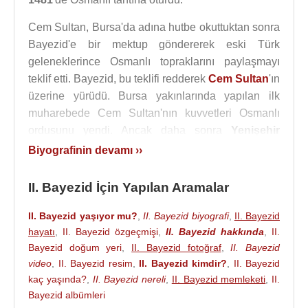
Cem Sultan, Bursa'da adına hutbe okuttuktan sonra
Bayezid'e bir mektup göndererek eski Türk
geleneklerince Osmanlı topraklarını paylaşmayı
teklif etti. Bayezid, bu teklifi redderek
Cem Sultan
'ın
üzerine yürüdü. Bursa yakınlarında yapılan ilk
muharebede Cem Sultan'nın kuvvetleri Osmanlı
ordusunu yendi. Ancak daha sonra
Yenişehir
Savaşı
'nda Cem Sultan yenilerek Konya'da
Biyografinin devamı ››
Karaman Valisi'ne sığınmak istedi. Bir süre burada
kaldıktan sonra Karaman Valisi
Kasım Bey
, Cem
II. Bayezid İçin Yapılan Aramalar
Sultan'nı ikna ederek Adana üzerinden Mısır'a
gönderdi.
II. Bayezid yaşıyor mu?
,
II. Bayezid biyografi
,
II. Bayezid
hayatı
,
II. Bayezid özgeçmişi
,
II. Bayezid hakkında
,
II.
Cem Sultan Kahire'deyken Bayezid'ten bir mektup
Bayezid doğum yeri
,
II. Bayezid fotoğraf
,
II. Bayezid
aldı. Mektupta eğer saltanat mücadelesinden
video
,
II. Bayezid resim
,
II. Bayezid kimdir?
,
II. Bayezid
vazgeçerse hayatının sonuna kadar para tahsil
kaç yaşında?
,
II. Bayezid nereli
,
II. Bayezid memleketi
,
II.
edileceği söyleniyordu. Saltanat mücadelesinden
Bayezid albümleri