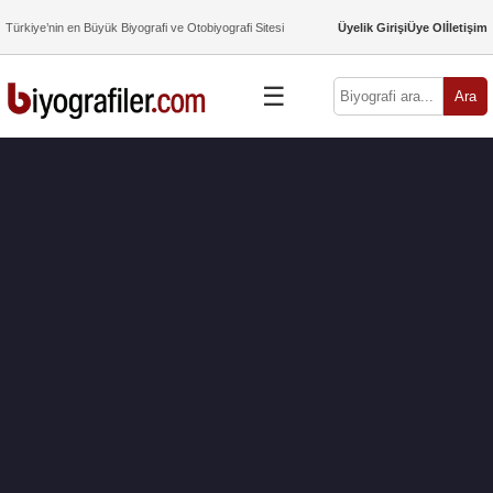
Türkiye’nin en Büyük Biyografi ve Otobiyografi Sitesi
Üyelik Girişi
Üye Ol
İletişim
☰
Ara