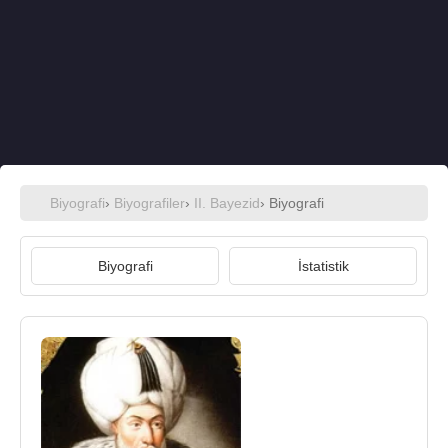
Biyografi
›
Biyografiler
›
II. Bayezid
› Biyografi
Biyografi
İstatistik