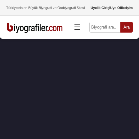
Türkiye’nin en Büyük Biyografi ve Otobiyografi Sitesi
Üyelik Girişi
Üye Ol
İletişim
☰
Ara