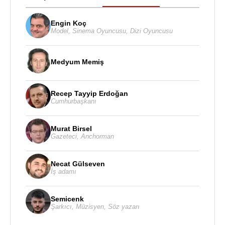
Engin Koç
Model
,
Sinema Oyuncusu
,
Dizi Oyuncusu
Medyum Memiş
Recep Tayyip Erdoğan
Cumhurbaşkanı
Murat Birsel
Gazeteci
,
Anchorman
Necat Gülseven
İş adamı
Semicenk
Şarkıcı
,
Müzisyen
,
Söz yazarı