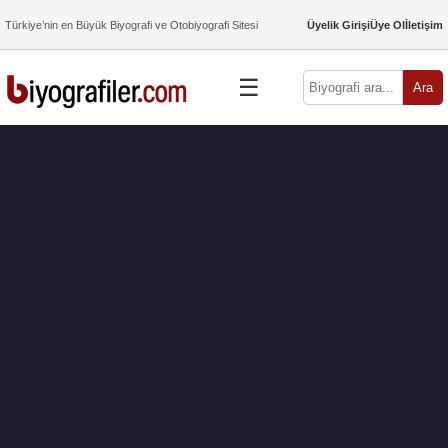
Türkiye’nin en Büyük Biyografi ve Otobiyografi Sitesi
Üyelik Girişi
Üye Ol
İletişim
☰
Ara