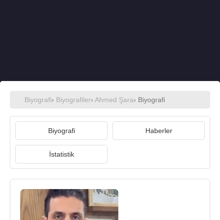
Biyografi
›
Biyografiler
›
Ahmed Şara
› Biyografi
Biyografi
Haberler
İstatistik