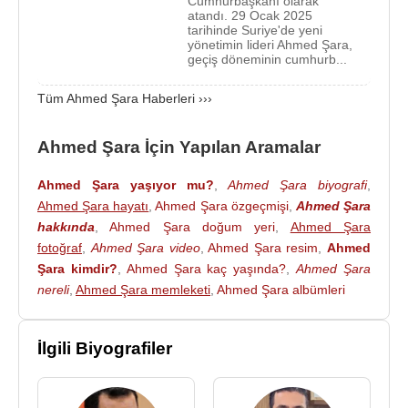
Cumhurbaşkanı olarak
Ahmed Şara
, 28 Eylül 2014'te bir sesli açıklama
atandı. 29 Ocak 2025
yayınlayarak “
ABD
ve müttefikleriyle” savaşacağını
tarihinde Suriye'de yeni
yönetimin lideri Ahmed Şara,
belirtti ve savaşçılarını IŞİD'e karşı savaşırken
geçiş döneminin cumhurb...
Batı'dan yardım kabul etmemeye çağırdı. Daha
sonraki yıllarda daha ılımlı bir görüntü çizerek Batılı
Tüm Ahmed Şara Haberleri ›››
ülkelerle savaşma arzusu taşımadığını belirtmiş ve
azınlıkları koruma sözü vermiştir.
Ahmed Şara İçin Yapılan Aramalar
Amerika Birleşik Devletleri
, 20 Aralık 2024
Ahmed Şara yaşıyor mu?
,
Ahmed Şara biyografi
,
tarihinde
Heyet Tahrir Şam (HTŞ)
yetkilileri ile
Ahmed Şara hayatı
,
Ahmed Şara özgeçmişi
,
Ahmed Şara
Şam
'da yapılan diplomatik görüşmelerin ardından
hakkında
,
Ahmed Şara doğum yeri
,
Ahmed Şara
fotoğraf
,
Ahmed Şara video
,
Ahmed Şara resim
,
Ahmed
Ahmed Şara
'nın yakalanması için koyduğu 10
Şara kimdir?
,
Ahmed Şara kaç yaşında?
,
Ahmed Şara
milyon
Dolar
lık ödülü kaldırdı.
nereli
,
Ahmed Şara memleketi
,
Ahmed Şara albümleri
2011'de iç savaşın patlak vermesiyle
Suriye
'de
ortaya çıkan
Ahmed Şara
, El Kaide bağlantılı
İlgili Biyografiler
Nusra Cephesini kurdu. Bu örgüt daha sonra
Heyet
Tahrir Şam (HTŞ)
'a dönüştü. 2011 yılında
Beşşar
Esad
ve hükümetine karşı başlayan Suriye'nin iç