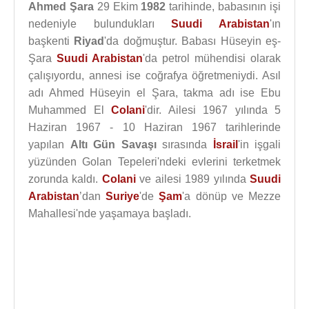
Ahmed Şara
29 Ekim
1982
tarihinde, babasının işi
nedeniyle bulundukları
Suudi Arabistan
'ın
başkenti
Riyad
'da doğmuştur. Babası Hüseyin eş-
Şara
Suudi Arabistan
'da petrol mühendisi olarak
çalışıyordu, annesi ise coğrafya öğretmeniydi. Asıl
adı Ahmed Hüseyin el Şara, takma adı ise Ebu
Muhammed El
Colani
'dir. Ailesi 1967 yılında 5
Haziran 1967 - 10 Haziran 1967 tarihlerinde
yapılan
Altı Gün Savaşı
sırasında
İsrail
'in işgali
yüzünden Golan Tepeleri'ndeki evlerini terketmek
zorunda kaldı.
Colani
ve ailesi 1989 yılında
Suudi
Arabistan
’dan
Suriye
'de
Şam
'a dönüp ve Mezze
Mahallesi'nde yaşamaya başladı.