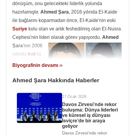
dönüşüm, onu gelecekteki liderlik yolunda
hazırlamıştır.
Ahmed Şara
, 2016 yılında El-Kaide
ile bağlarını koparmadan önce, El-Kaide'nin eski
Suriye
kolu olan ve artık feshedilmiş olan El-Nusra
Cephesi'nin lideri olarak görev yapıyordu.
Ahmed
Şara
'nın 2006
yılında
Irak
'ta
ABD
güçleri
Biyografinin devamı ››
tarafından
yakalandıktan
Ahmed Şara Hakkında Haberler
sonra
çekilmiş
17 Ocak 2026
Davos Zirvesi’nde rekor
fotoğrafı.
buluşma: Dünya liderleri
ve küresel iş dünyası
El-Kaide'den ayrıldığından beri
Ahmed Şara
,
İsviçre’de bir araya
cihatçı görüşlerden ziyade
Suriye
'de kurumsal
geliyor
yönetime odaklanarak uluslararası meşruiyet
Davos Zirvesi’nde rekor