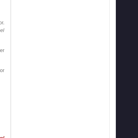
r.
el
yer
or
el