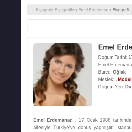
Biyografi
›
Biyografiler
›
Emel Erdemanar
› Biyografi
Emel Erd
Doğum Tarihi:
1
Emel Erdemanar
Burcu:
Oğlak
Meslek:
,
Model
Doğum Yeri:
Da
Emel Erdemanar,
, 17 Ocak 1988 tarihind
ailesiyle Türkiye’ye dönüş yapmıştır. İstan