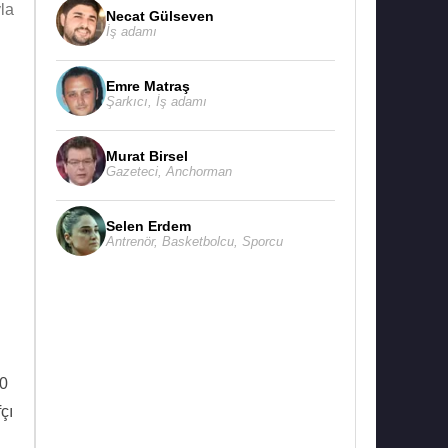
la
Necat Gülseven
İş adamı
Emre Matraş
Şarkıcı
,
İş adamı
Murat Birsel
Gazeteci
,
Anchorman
Selen Erdem
Antrenör
,
Basketbolcu
,
Sporcu
10
çı