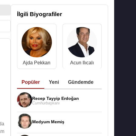
İlgili Biyografiler
Ajda Pekkan
Acun Ilıcalı
Popüler
Yeni
Gündemde
Recep Tayyip Erdoğan
Cumhurbaşkanı
Medyum Memiş
da
am