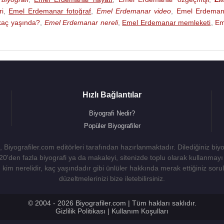
i
,
Emel Erdemanar fotoğraf
,
Emel Erdemanar video
,
Emel Erdeman
aç yaşında?
,
Emel Erdemanar nereli
,
Emel Erdemanar memleketi
,
Em
Hızlı Bağlantılar
Biyografi Nedir?
Popüler Biyografiler
 Biyografiler.com editörleri tarafından hazırlanmaktadır. Dilediğiniz biy
 20'den fazla biyografi ya da makaleyi, sitenizde toplu olarak kullanma
kim nerelidir, kaç yaşındadır gibi ünlüler hakkında merak ettiğiniz sorulara
düzeltmelerinizi bize iletebilirsiniz.
© 2004 - 2026 Biyografiler.com | Tüm hakları saklıdır.
Gizlilik Politikası
|
Kullanım Koşulları