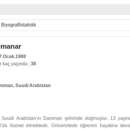
Biyografi
İstatistik
emanar
7.Ocak.1988
 kaç yaşında :
38
mman, Suudi Arabistan
e Suudi Arabistan’ın Damman şehrinde doğmuştur. 13 yaşın
bul’da ikamet etmektedir. Üniversitede öğrenim hayatına dev