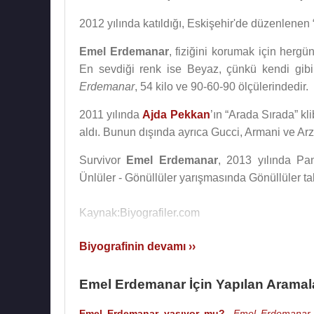
2012 yılında katıldığı, Eskişehir'de düzenlenen 
Emel Erdemanar
, fiziğini korumak için herg
En sevdiği renk ise Beyaz, çünkü kendi gib
Erdemanar
, 54 kilo ve 90-60-90 ölçülerindedir.
2011 yılında
Ajda Pekkan
’ın “Arada Sırada” kl
aldı. Bunun dışında ayrıca Gucci, Armani ve Arz
Survivor
Emel Erdemanar
, 2013 yılında P
Ünlüler - Gönüllüler yarışmasında Gönüllüler t
Kaynak:Biyografiler.com
Biyografinin devamı ››
Emel Erdemanar İçin Yapılan Aramal
Emel Erdemanar yaşıyor mu?
,
Emel Erdemanar b