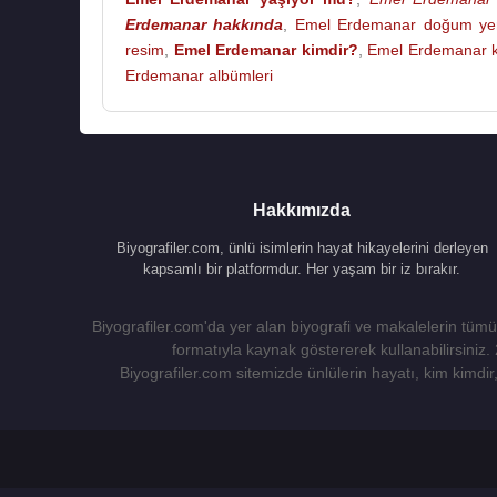
Erdemanar hakkında
,
Emel Erdemanar doğum yer
resim
,
Emel Erdemanar kimdir?
,
Emel Erdemanar k
Erdemanar albümleri
Hakkımızda
Biyografiler.com, ünlü isimlerin hayat hikayelerini derleyen
kapsamlı bir platformdur. Her yaşam bir iz bırakır.
Biyografiler.com'da yer alan biyografi ve makalelerin tümü,
formatıyla kaynak göstererek kullanabilirsiniz.
Biyografiler.com sitemizde ünlülerin hayatı, kim kimdir, 