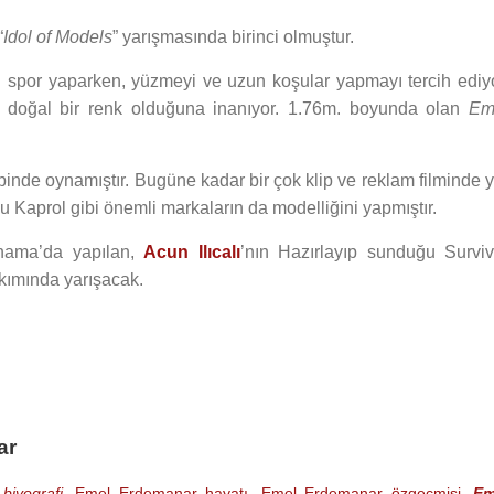
“
Idol of Models
” yarışmasında birinci olmuştur.
ün spor yaparken, yüzmeyi ve uzun koşular yapmayı tercih ediyo
i doğal bir renk olduğuna inanıyor. 1.76m. boyunda olan
Em
ibinde oynamıştır. Bugüne kadar bir çok klip ve reklam filminde 
u Kaprol gibi önemli markaların da modelliğini yapmıştır.
anama’da yapılan,
Acun Ilıcalı
’nın Hazırlayıp sunduğu Surviv
akımında yarışacak.
ar
iyografi
,
Emel Erdemanar hayatı
,
Emel Erdemanar özgeçmişi
,
Em