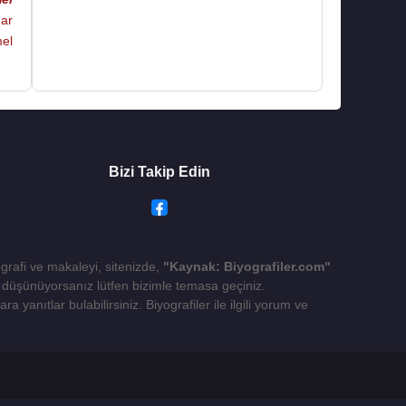
ar
el
Bizi Takip Edin
ografi ve makaleyi, sitenizde,
"Kaynak: Biyografiler.com"
yı düşünüyorsanız lütfen bizimle temasa geçiniz.
 yanıtlar bulabilirsiniz. Biyografiler ile ilgili yorum ve