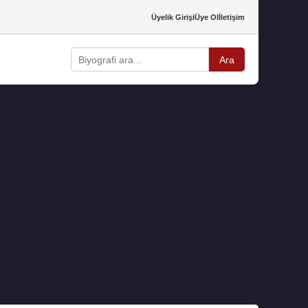
Üyelik Girişi
Üye Ol
İletişim
Ara