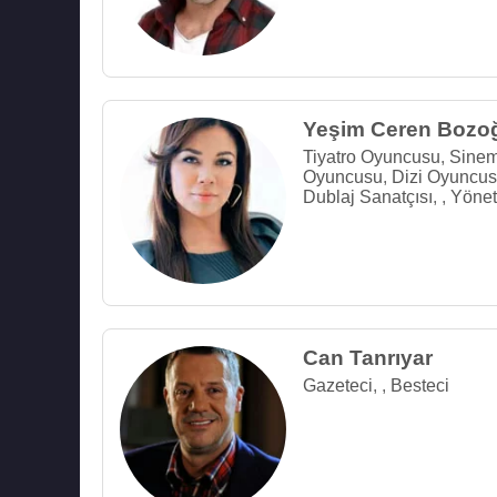
Yeşim Ceren Bozo
Tiyatro Oyuncusu
,
Sine
Oyuncusu
,
Dizi Oyuncu
Dublaj Sanatçısı
,
,
Yöne
Can Tanrıyar
Gazeteci
,
,
Besteci