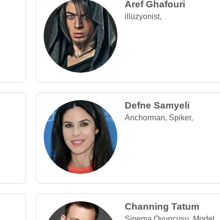
Aref Ghafouri
illüzyonist
,
Defne Samyeli
Anchorman
,
Spiker
,
Channing Tatum
Sinema Oyuncusu
,
Model
,