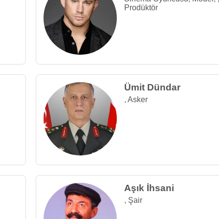
Prodüktör
Ümit Dündar
,
Asker
Aşık İhsani
,
Şair