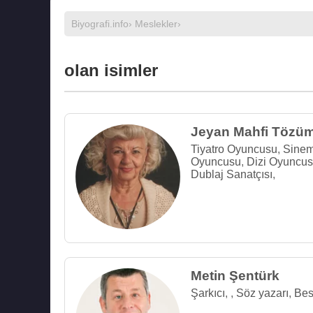
Biyografi.info
›
Meslekler
›
olan isimler
Jeyan Mahfi Tözü
Tiyatro Oyuncusu
,
Sine
Oyuncusu
,
Dizi Oyuncu
Dublaj Sanatçısı
,
Metin Şentürk
Şarkıcı
,
,
Söz yazarı
,
Bes