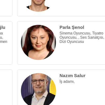
ğlu
Parla Şenol
ma
Sinema Oyuncusu
,
Tiyatro
su
,
Oyuncusu
,
,
Ses Sanatçısı
,
tmen
Dizi Oyuncusu
Nazım Salur
İş adamı
,