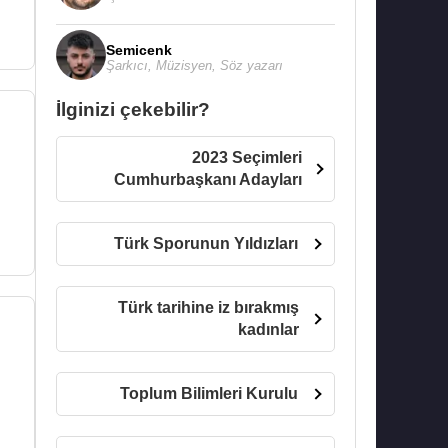
Semicenk
Şarkıcı
,
Müzisyen
,
Söz yazarı
İlginizi çekebilir?
2023 Seçimleri
Cumhurbaşkanı Adayları
Türk Sporunun Yıldızları
Türk tarihine iz bırakmış
kadınlar
Toplum Bilimleri Kurulu