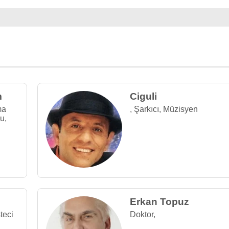
m
Ciguli
ma
,
Şarkıcı
,
Müzisyen
su
,
Erkan Topuz
teci
Doktor
,