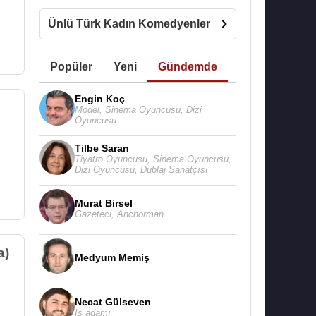
Ünlü Türk Kadın Komedyenler
Popüler
Yeni
Gündemde
Engin Koç
Model
,
Sinema Oyuncusu
,
Dizi
Oyuncusu
Tilbe Saran
Tiyatro Oyuncusu
,
Sinema Oyuncusu
,
Dizi Oyuncusu
,
Dublaj Sanatçısı
Murat Birsel
Gazeteci
,
Anchorman
a)
Medyum Memiş
Necat Gülseven
İş adamı