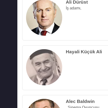
Ali Dürüst
İş adamı
,
Hayali Küçük Ali
Alec Baldwin
,
Sinema Oyuncusu