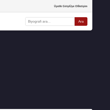
Üyelik Girişi
Üye Ol
İletişim
Ara