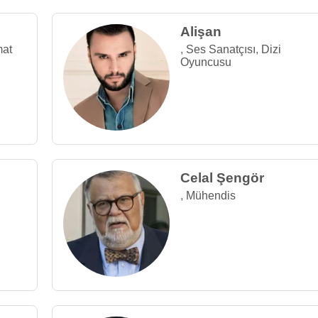
Alişan
mat
,
Ses Sanatçısı
,
Dizi
Oyuncusu
Celal Şengör
,
Mühendis