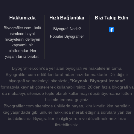
1985 - Merhaba-3
1986 - Şelale
Hakkımızda
Hızlı Bağlantılar
Bizi Takip Edin
1988 - Seviyorum İşte
1989 - Benimle Evlenir misin
Biyografiler.com, ünlü
Biyografi Nedir?
1990 - Vurgun
isimlerin hayat
Popüler Biyografiler
hikayelerini derleyen
1991 - Aklım Çıkıyor
kapsamlı bir
1996 - Metin Milli '96
platformdur. Her
2001 - Şarkılarım
yaşam bir iz bırakır.
Biyografiler.com'da yer alan biyografi ve makalelerin tümü,
Biyografiler.com editörleri tarafından hazırlanmaktadır. Dilediğiniz
Kaynak:Biyografiler.com
biyografi ve makaleyi, sitenizde,
"Kaynak: Biyografiler.com"
formatıyla kaynak göstererek kullanabilirsiniz. 20'den fazla biyografi ya
da makaleyi, sitenizde toplu olarak kullanmayı düşünüyorsanız lütfen
bizimle temasa geçiniz.
Biyografiler.com sitemizde ünlülerin hayatı, kim kimdir, kim nerelidir,
kaç yaşındadır gibi ünlüler hakkında merak ettiğiniz sorulara yanıtlar
bulabilirsiniz. Biyografiler ile ilgili yorum ve düzeltmelerinizi bize
iletebilirsiniz.