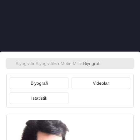
Biyografi
›
Biyografiler
›
Metin Milli
› Biyografi
Biyografi
Videolar
İstatistik