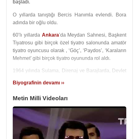
başladı.
O yıllarda tanıştığı Bercis Hanımla evlendi. Bora
adında bir oğlu oldu.
60’lı yıllarda
Ankara
’da Meydan Sahnesi, Başkent
Tiyatrosu gibi birçok özel tiyatro salonunda amatör
tiyatro oyuncusu olarak , ‘Göç’, ‘Paydos’, ‘Karaların
Mehmet’ gibi birçok tiyatro oyununda rol aldı.
1964 yılında Sulama, Direnaj ve Barajlarda, Devlet
Su İşleri adına fizibilite yapan bir firmada işe girdi.
Biyografinin devamı ››
Askere gidene kadar burada kaldı, Mali ve İdari
İşler Müdürlüğüne kadar yükseldi.
Metin Milli Videoları
Bu arada
Ankara
’da Anafartalar Musiki Cemiyetine
devam etti, uzun bir süre, solfej ve repertuar çalıştı.
1965
yılında
Ankara
'da üniversite talebesiyken ilk
resim sergisini açtı. Henüz musiki yoktu hayatında.