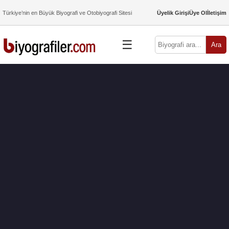
Türkiye’nin en Büyük Biyografi ve Otobiyografi Sitesi
Üyelik Girişi
Üye Ol
İletişim
☰
Ara