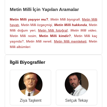
Selahattin Altınbaş
,
Ziya Taşkent
,
Güneri Tecer
gibi isimlerle bir araya gelir, edebiyat, şiir, musiki,
Metin Milli İçin Yapılan Aramalar
sanat konuşulurdu. Bu sohbetlerde tanıştığı
Ankara
Radyosu
’ndan
Ferit Sıdal
’ın daveti ile 1975 yılında
Metin Milli yaşıyor mu?
,
Metin Milli biyografi
,
Metin Milli
hayatı
,
Metin Milli özgeçmişi
,
Metin Milli hakkında
,
Metin
ilk defa
TRT
Ankara Radyosu’nda şarkı söyledi.
Milli doğum yeri
,
Metin Milli fotoğraf
,
Metin Milli video
,
Metin Milli’nin tiyatro çalışmaları amatörden öte
Metin Milli resim
,
Metin Milli kimdir?
,
Metin Milli kaç
gitmedi, kara kalem çalışmaları maaşına ek oldu,
yaşında?
,
Metin Milli nereli
,
Metin Milli memleketi
,
Metin
yenilik peşinde koştuğu müzik anlayışı ile Altın Plak
Milli albümleri
ve Kaset ödülleri kazandı.
İlgili Biyografiler
1978 yılında klasik eserlerden oluşan bir LP yaptı.
Metin Milli, Çiçekler Yasta adlı parçasının yer aldığı
Merhaba adlı albümü ile patlama yaptığı 1983
yılının flaş sanatçısı olmuştur.
En sevilen şarkıları ''Seviyorum İşte, Vurgun,
Çiçekler Yasta'' adlı parçalarıdır. Metin Milli Türk
Ziya Taşkent
Selçuk Tekay
müziğine o dönemlerde yeni bir tat katmış usta bir