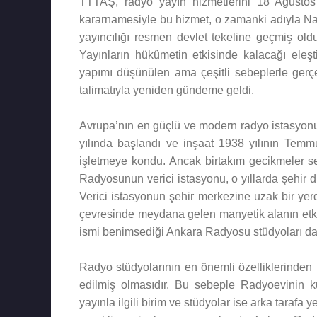
TTTAŞ, radyo yayın hizmetlerini 18 Ağustos 
kararnamesiyle bu hizmet, o zamanki adıyla Na
yayıncılığı resmen devlet tekeline geçmiş oldu
Yayınların hükûmetin etkisinde kalacağı eleşt
yapımı düşünülen ama çeşitli sebeplerle ger
talimatıyla yeniden gündeme geldi.
Avrupa’nın en güçlü ve modern radyo istasyon
yılında başlandı ve inşaat 1938 yılının Temmu
işletmeye kondu. Ancak birtakım gecikmeler se
Radyosunun verici istasyonu, o yıllarda şehir 
Verici istasyonun şehir merkezine uzak bir yerd
çevresinde meydana gelen manyetik alanın etki
ismi benimsediği Ankara Radyosu stüdyoları da 
Radyo stüdyolarının en önemli özelliklerinden bi
edilmiş olmasıdır. Bu sebeple Radyoevinin ku
yayınla ilgili birim ve stüdyolar ise arka tarafa y