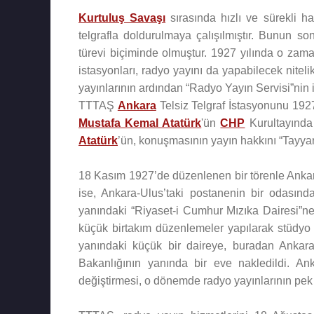
Kurtuluş Savaşı
sırasında hızlı ve sürekli h
telgrafla doldurulmaya çalışılmıştır. Bunun 
türevi biçiminde olmuştur. 1927 yılında o zam
istasyonları, radyo yayını da yapabilecek nitel
yayınlarının ardından “Radyo Yayın Servisi”nin 
TTTAŞ
Ankara
Telsiz Telgraf İstasyonunu 1927
Mustafa Kemal Atatürk
'ün
CHP
Kurultayında
Atatürk
’ün, konuşmasının yayın hakkını “Tayya
18 Kasım 1927’de düzenlenen bir törenle Ankar
ise, Ankara-Ulus’taki postanenin bir odasın
yanındaki “Riyaset-i Cumhur Mızıka Dairesi”ne
küçük birtakım düzenlemeler yapılarak stüdyo 
yanındaki küçük bir daireye, buradan Ankara
Bakanlığının yanında bir eve nakledildi. A
değiştirmesi, o dönemde radyo yayınlarının pek