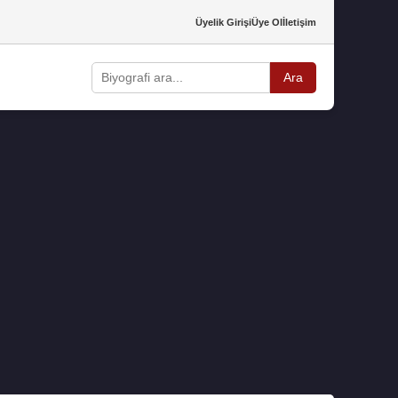
Üyelik Girişi
Üye Ol
İletişim
Ara