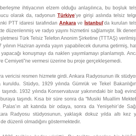
aberleşme ihtiyacının elzem olduğu anlaşılınca, bu boşluk tels
sonucu olarak da, radyonun
Türkiye
’ye girişi aslında telsiz telg
anki PTT idaresi tarafından
Ankara
ve
İstanbul
’da kurulan tel
ikte düzenlenmiş ve radyo yayını hizmetini sağlamıştır. İlk den
işletmesi Türk Telsiz Telefon Anonim Şirketine (TTTAŞ) verilmişt
 yılının Haziran ayında yayın yapabilecek duruma getirmiş, ha
 yapacağı konuşmayı da naklen yayımlamayı planlamıştı. Anc
re Cemiyeti”ne vermesi üzerine bu proje gerçekleşemedi.
a vericisi resmen hizmete girdi. Ankara Radyosunun ilk stüdyo
da kuruldu. Stüdyo, 1929 yılında Gümrük ve Tekel Bakanlığın
 taşındı. 1932 yılında Konservatuvar yakınındaki bir bağ evind
buraya taşındı. Kısa bir süre sonra da “Musiki Muallim Mekteb
 Palas’ın alt katında bir odaya, sonra da Yenişehir’de Sağl
nkara Radyosu stüdyosunun, yaklaşık dokuz yılda altı kez y
 de düzenli olmadığını göstermektedir.