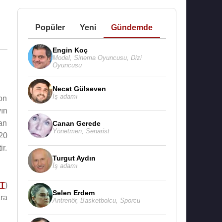
Popüler
Yeni
Gündemde
Engin Koç
Model
,
Sinema Oyuncusu
,
Dizi
Oyuncusu
Necat Gülseven
İş adamı
on
ın
an
Canan Gerede
Yönetmen
,
Senarist
 20
r.
Turgut Aydın
İş adamı
T
)
Selen Erdem
ra
Antrenör
,
Basketbolcu
,
Sporcu