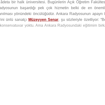
ta bir halk üniversitesi. Bugünlerin Açık Öğretim Fakültesi
Radyosunun başardığı pek çok hizmetin belki de en önemli
lanılması yönündeki öncülüğüdür. Ankara Radyosunun apayrı b
rini ünlü sanatçı
Müzeyyen Senar
, şu sözleriyle özetliyor: “
n konservatuvar yoktu. Ama Ankara Radyosundaki eğitimim birk