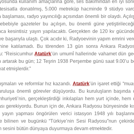
dyosunda kullanım amaçlarına göre, ses bakımından en iyi son
 tesisatla donatılmış, 5.000 metreküp hacminde 9 stüdyo vardı
aşlaması, radyo yayıncılığı açısından önemli bir olaydı. Açılı
sebebiyle gazeteler bu açılışın, bu önemli güne yetiştirileceğ
nca kesintisiz yayın yapılacaktı. Gerçekten de 120 kv gücünde
iye başarıyla ulaştı. Çok acıdır ki, Radyoevinin yapım emrini ve
örenine katılamadı. Bu törenden 13 gün sonra Ankara Radyos
u: “Reisicumhur
Atatürk
’ün umumî hallerinde vahamet dün ge
an artarak bu gün; 12 Teşrin 1938 Perşembe günü saat 9.00’u b
t etmişlerdir.”
lışmaları ve reformlar hız kazandı.
Atatürk
’ün işaret ettiği “mua
uruluşa önemli görevler düşüyordu. Bu kuruluşların başında 
iyeti’nin, gerçekleştirdiği inkılapları hem yurt içinde, hem 
ası gerekiyordu. Bunun için de, Ankara Radyosu bünyesinde kı
 yayın yapması öngörülen verici istasyon 1948 yılı başların
 bilinen ve bugünkü “Türkiye’nin Sesi Radyosu”nun çekirde
in sesini bütün dünyaya duyurmaya devam etmektedir.