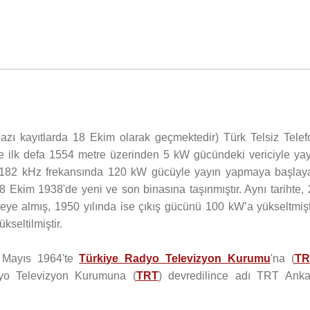
zı kayıtlarda 18 Ekim olarak geçmektedir) Türk Telsiz Telef
e ilk defa 1554 metre üzerinden 5 kW gücündeki vericiyle yay
a 182 kHz frekansında 120 kW gücüyle yayın yapmaya başlay
28 Ekim 1938'de yeni ve son binasına taşınmıştır. Aynı tarihte,
e almış, 1950 yılında ise çıkış gücünü 100 kW’a yükseltmişti
kseltilmiştir.
1 Mayıs 1964'te
Türkiye Radyo Televizyon Kurumu
'na (
TR
dyo Televizyon Kurumuna (
TRT
) devredilince adı TRT Anka