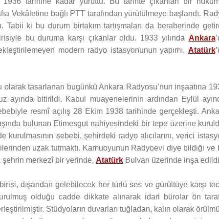
1936 tarihine kadar yürüttü. Bu tarihte çıkarılan bir hükûm
fıa Vekâletine bağlı PTT tarafından yürütülmeye başlandı. Rad
. Tabii ki bu durum birtakım tartışmaları da beraberinde getir
irisiyle bu duruma karşı çıkanlar oldu. 1933 yılında
Ankara
’
çekleştirilemeyen modern radyo istasyonunun yapımı,
Atatürk
’
u olarak tasarlanan bugünkü Ankara Radyosu’nun inşaatına 19
z ayında bitirildi. Kabul muayenelerinin ardından Eylül ayın
bebiyle resmî açılış 28 Ekim 1938 tarihinde gerçekleşti. Anka
dışında bulunan Etimesgut nahiyesindeki bir tepe üzerine kurul
e kurulmasının sebebi, şehirdeki radyo alıcılarını, verici istas
lerinden uzak tutmaktı. Kamuoyunun Radyoevi diye bildiği ve 
şehrin merkezî bir yerinde,
Atatürk
Bulvarı üzerinde inşa edildi
risi, dışarıdan gelebilecek her türlü ses ve gürültüye karşı tec
rulmuş olduğu cadde dikkate alınarak idari bürolar ön taraf
erleştirilmiştir. Stüdyoların duvarları tuğladan, kalın olarak örülm