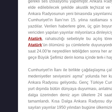
gerekli ses izolasyonu yapılmıştır. Ankara Ra
elde edilebilecek şekilde akustik teçhizat ve
Ankara Radyosunun yeni binasında yayınlarına b
Cumhuriyet’in İlanı’nın 15. yılına rastlaması 
yazdılar. Verilen haberlere göre, üç gün boyu
vericiden yapılan yayınlar milyonlarca dinleyic
Atatürk
, rahatsızlığı sebebiyle bu açılış t
Atatürk
’ün ölümünü şu cümlelerle duyuruyord
saat 24.00’te neşredilen tebliğden sonra her 
geçe Büyük Şefimiz derin koma içinde terk-i haya
Cumhuriyet’in İlanı ile birlikte çağdaşlaşma ça
medeniyetler seviyesini aşma” yolunda her k
Ankara Radyosu geliyordu. Genç Türkiye Cumhur
yurt dışında bütün dünyaya duyurması, anlatm
dalga üzerinden deniz aşırı ülkelere 24 saat
tamamlandı. Kısa Dalga Ankara Radyosu diye
sayılan yayınlar 1950 yılından bugüne ülkemiz