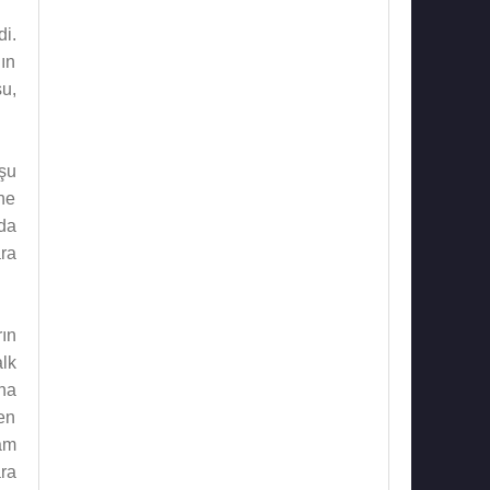
di.
ın
u,
şu
ne
da
ra
ın
lk
ına
en
ram
ara