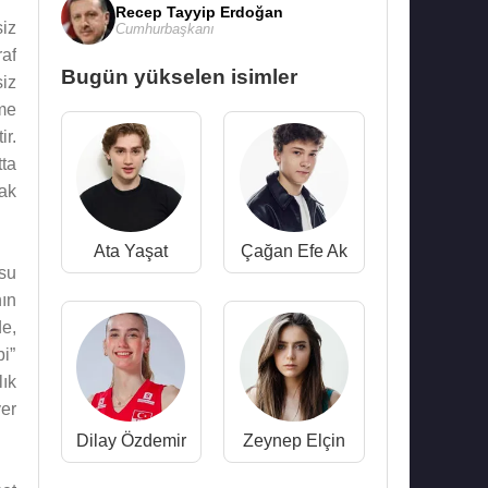
Recep Tayyip Erdoğan
iz
Cumhurbaşkanı
raf
Bugün yükselen isimler
siz
eme
ir.
tta
ak
Ata Yaşat
Çağan Efe Ak
su
ın
e,
i”
ık
er
Dilay Özdemir
Zeynep Elçin