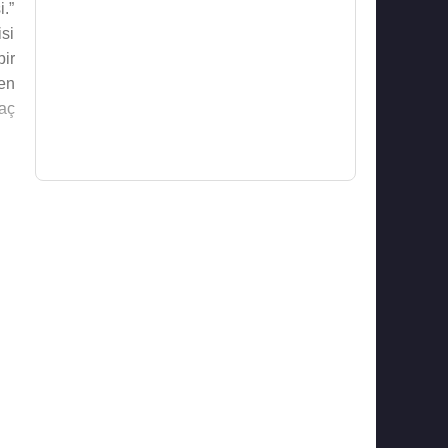
.”
si
ir
Ben
aç