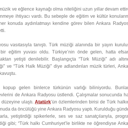
zik ve eğlence kaynağı olma niteliğini uzun yıllar devam ettir
nmeye ihtiyacı vardı. Bu sebeple de eğitim ve kültür konuların
nı her konuda aydınlatmayı kendine görev bilen Ankara Radyos
ti.
osu vasıtasıyla tanıştı. Türk müziği alanında bir yayın kurulu
 bir eğitim yuvası oldu. Türkiye’nin önde gelen, hatta efsa
an yetişti denilebilir. Başlangıçta “Türk Müziği” adı altın
i” ve “Türk Halk Müziği” diye adlandırılan müzik türleri, Anka
kavuştu.
n kopup gelen binlerce türkünün varlığı biliniyordu. Bunlar
evlerini de Ankara Radyosu üstlendi. Çalışmalar sonucunda ha
 düzeyine ulaştı.
Atatürk
’ün özlemlerinden birisi de Türk halk
u konuda da öncülüğü yine Ankara Radyosu yaptı. Kurulduğu günd
arla, yetiştirdiği spikerlerle, ses ve saz sanatçılarıyla, prog
iği gibi; “Türk halkı Cumhuriyet’le birlikte ne öğrendiyse Ank