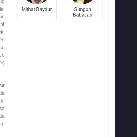
uç
r.
Mithat Baydur
Sungun
Babacan
şın
ini
ki
ren
u,
ce
eş
sır
da
de
sa
da
ği