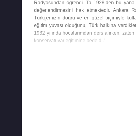
Radyosundan öğrendi. Ta 1928’den bu yana âde
değerlendirmesini hak etmektedir. Ankara 
Türkçemizin doğru ve en güzel biçimiyle kul
eğitim yuvası olduğunu, Türk halkına verdikle
1932 yılında hocalarımdan ders alırken, zate
konservatuvar eğitimine bedeldi.”