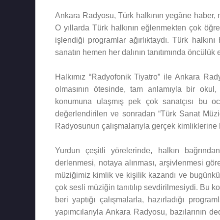
Ankara Radyosu, Türk halkının yegâne haber, mü
O yıllarda Türk halkının eğlenmekten çok öğre
işlendiği programlar ağırlıktaydı. Türk halkı
sanatın hemen her dalının tanıtımında öncülük et
Halkımız “Radyofonik Tiyatro” ile Ankara Rady
olmasının ötesinde, tam anlamıyla bir okul,
konumuna ulaşmış pek çok sanatçısı bu ocakt
değerlendirilen ve sonradan “Türk Sanat Müziğ
Radyosunun çalışmalarıyla gerçek kimliklerine 
Yurdun çeşitli yörelerinde, halkın bağrında
derlenmesi, notaya alınması, arşivlenmesi gör
müziğimiz kimlik ve kişilik kazandı ve bugünkü
çok sesli müziğin tanıtılıp sevdirilmesiydi. B
beri yaptığı çalışmalarla, hazırladığı programl
yapımcılarıyla Ankara Radyosu, bazılarının ded