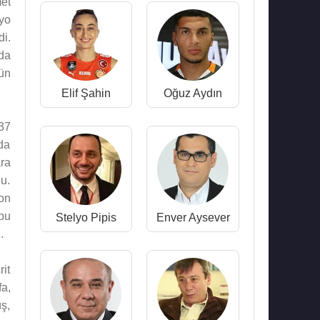
et
yo
di.
da
ün
Elif Şahin
Oğuz Aydın
37
da
ra
du.
yon
bu
Stelyo Pipis
Enver Aysever
.
rit
a,
üş,