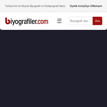
Türkiye’nin en Büyük Biyografi ve Otobiyografi Sitesi
Üyelik Girişi
Üye Ol
İletişim
☰
Ara