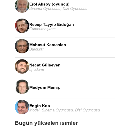
Erol Aksoy (oyuncu)
Sinema Oyuncusu
,
Dizi Oyuncusu
Recep Tayyip Erdoğan
Cumhurbaşkanı
Mahmut Karaaslan
Bürokrat
Necat Gülseven
İş adamı
Medyum Memiş
Engin Koç
Model
,
Sinema Oyuncusu
,
Dizi Oyuncusu
Bugün yükselen isimler