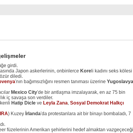
gelişmeler
ğe girdi.
rasında Japon askerlerinin, onbinlerce
Kore
li kadını seks kölesi
zür diledi.
ovenya
'nın bağımsızlığını resmen tanıması üzerine
Yugoslavy
ncılar
Mexico City
'de bir antlaşma imzalayarak, en az 75 bin
lık iç savaşa son verdiler.
ökenli
Hatip Dicle
ve
Leyla Zana
,
Sosyal Demokrat Halkçı
IRA
) Kuzey
İrlanda
'da protestanlara ait bir binayı bombaladı, 7
dı.
leer füzelerinin Amerikan şehirlerini hedef almaktan vazgeçeceği