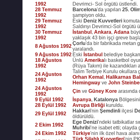
1992
Devrimci- Sol örgütü üstlendi.
28 Temmuz
Barcelona
'da yapılan
25. Oli
1992
şampiyon oldu.
29 Temmuz
Eski
Deniz Kuvvetleri
komutan
1992
Saldırıyı Devrimci-Sol örgütü ü
30 Temmuz
İstanbul
,
Ankara
,
Adana
büyü
1992
yaklaşık 43 bin işçi greve başl
Çorlu
'da bir fabrikada metan 
8 Ağustos 1992
yaralandı.
9 Ağustos 1992
Eski
İstanbul
belediye başka
18 Ağustos
Ünlü
Amerika
lı basketbol oy
1992
(Rüya Takım) ile kazandıkları a
Talim Terbiye Kurulu okullara g
24 Ağustos
Orhan Kemal
,
Halikarnas Bal
1992
Hemingway
ve
John Steinbe
24 Ağustos
Çin
ve
Güney Kore
arasında d
1992
9 Eylül 1992
İspanya
,
Katalonya
Bölgesinin
28 Eylül 1992
Avrupa Birliği
kuruldu.
Hakkari
'nin
Şemdinli
ilçesi
De
29 Eylül 1992
öldürüldü.
Ege Denizi
’ndeki tatbikatlar s
2 Ekim 1992
Muhribi
’ne isabet etti; olayda
24 Ekim 1992
Türkiye
'nin ilk özel hava alanı 
Türk Silahlı Kuvvetleri
'nin P