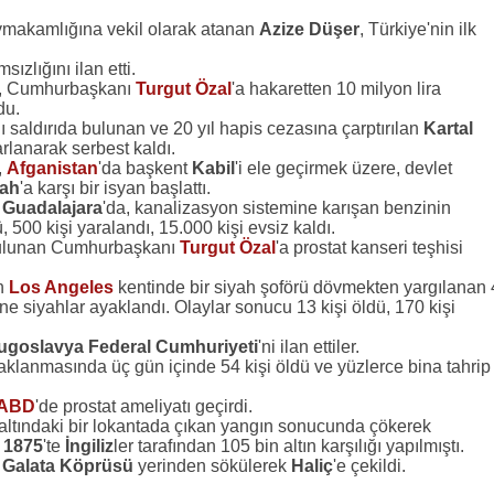
aymakamlığına vekil olarak atanan
Azize Düşer
, Türkiye'nin ilk
ızlığını ilan etti.
, Cumhurbaşkanı
Turgut Özal
'a hakaretten 10 milyon lira
du.
hlı saldırıda bulunan ve 20 yıl hapis cezasına çarptırılan
Kartal
arlanarak serbest kaldı.
,
Afganistan
'da başkent
Kabil
'i ele geçirmek üzere, devlet
ah
'a karşı bir isyan başlattı.
i
Guadalajara
'da, kanalizasyon sistemine karışan benzinin
 500 kişi yaralandı, 15.000 kişi evsiz kaldı.
ulunan Cumhurbaşkanı
Turgut Özal
'a prostat kanseri teşhisi
in
Los Angeles
kentinde bir siyah şoförü dövmekten yargılanan 
rine siyahlar ayaklandı. Olaylar sonucu 13 kişi öldü, 170 kişi
ugoslavya Federal Cumhuriyeti
'ni ilan ettiler.
aklanmasında üç gün içinde 54 kişi öldü ve yüzlerce bina tahrip
ABD
'de prostat ameliyatı geçirdi.
 altındaki bir lokantada çıkan yangın sonucunda çökerek
ü
1875
'te
İngiliz
ler tarafından 105 bin altın karşılığı yapılmıştı.
n
Galata Köprüsü
yerinden sökülerek
Haliç
'e çekildi.