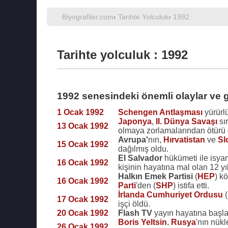
Biyografiler.com
›
Tarihte Yolculuk
›
1992
Tarihte yolculuk : 1992
1992 senesindeki önemli olaylar ve 
1 Ocak 1992
Schengen Antlaşması
yürürlü
Japonya
,
II. Dünya Savaşı
sı
13 Ocak 1992
olmaya zorlamalarından ötürü ö
Avrupa'
nın,
Hırvatistan
ve
Sl
15 Ocak 1992
dağılmış oldu.
El Salvador
hükümeti ile isya
16 Ocak 1992
kişinin hayatına mal olan 12 yıl
Halkın Emek Partisi
(
HEP
) k
16 Ocak 1992
Parti
'den (
SHP
) istifa etti.
İrlanda Cumhuriyet Ordusu
(
17 Ocak 1992
işçi öldü.
20 Ocak 1992
Flash TV
yayın hayatına başla
Boris Yeltsin
,
Rusya
'nın nük
26 Ocak 1992