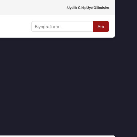
Üyelik Girişi
Üye Ol
İletişim
Ara