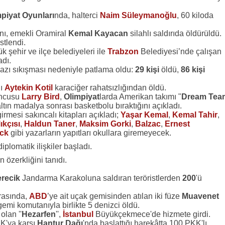
mpiyat Oyunları
nda, halterci
Naim Süleymanoğlu
, 60 kiloda
ı, emekli Oramiral
Kemal Kayacan
silahlı saldırıda öldürüldü.
stlendi.
k şehir ve ilçe belediyeleri ile
Trabzon
Belediyesi’nde çalışan
adı.
gazı sıkışması nedeniyle patlama oldu:
29 kişi
öldü,
86 kişi
nı
Aytekin Kotil
karaciğer rahatsızlığından öldü.
uncusu
Larry Bird
,
Olimpiyat
larda Amerikan takımı "
Dream Tea
ltın madalya sonrası basketbolu bıraktığını açıkladı.
irmesi sakıncalı kitapları açıkladı;
Yaşar Kemal
,
Kemal Tahir
,
ıkçısı
,
Haldun Taner
,
Maksim Gorki
,
Balzac
,
Ernest
ck
gibi yazarların yapıtları okullara giremeyecek.
iplomatik ilişkiler başladı.
 özerkliğini tanıdı.
recik
Jandarma Karakoluna saldıran teröristlerden
200
'ü
ırasında,
ABD
’ye ait uçak gemisinden atılan iki füze
Muavenet
 gemi komutanıyla birlikte 5 denizci öldü.
olan ''
Hezarfen
'',
İstanbul
Büyükçekmece'de hizmete girdi.
KK'ya karşı
Hantur Dağı
'nda başlattığı harekâtta 100 PKK'lı