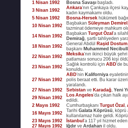
1 Nisan 1992
Bosna Savaşı
başladı.
Ankara
'nın Çankaya ilçesi k
3 Nisan 1992
kadın kaymakamı oldu.
5 Nisan 1992
Bosna-Hersek
hükümeti bağıms
Başbakan
Süleyman Demirel
10 Nisan 1992
tazminat ödemeye mahkum ol
Başbakan
Turgut Özal
'a sila
14 Nisan 1992
Demirağ
, şartlı tahliyeden yar
General Abdül
Raşid Dostum
18 Nisan 1992
başkanı
Muhammed Necibull
Meksika
'nın ikinci büyük şehr
22 Nisan 1992
patlaması sonucu 206 kişi öldü,
Sağlık kontrolü için
ABD
'de b
23 Nisan 1992
konuldu.
ABD
'nin
Kaliforniya
eyaletin
27 Nisan 1992
polis beraat etti. Bu karar üze
yaralandı.
27 Nisan 1992
Sırbistan
ve
Karadağ
,
Yeni Y
Los Angeles
'da çıkan halk ay
29 Nisan 1992
edildi.
2 Mayıs 1992
Cumhurbaşkanı
Turgut Özal
,
Tarihi
Galata Köprüsü
, köprü
16 Mayıs 1992
kullanılamaz hale geldi. Köpr
23 Mayıs 1992
İstanbul
'a 117 yıl hizmet ede
27 Mayıs 1992
Iğdır
ve
Ardahan
il oldu.