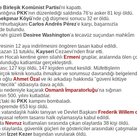
e Birleşik Komünist Partisi
'ni kapattı.
nlığına
PKK
'nın düzenlediği saldırıda 76'sı asker 81 kişi öldü.
ekpınar Köyü
'nde çığ düşmesi sonucu 32 er öldü.
mhurbaşkanı
Carlos Andrés Pérez
'e karşı, başarısızla
nde bulundu.
iyahi güzeli
Desiree Washington
'a tecavüz suçundan mahkûm
üresinin 12 aya indirilmesini öngören tasarı kabul edildi.
azan 11 tutuklu,
Kayseri
Cezaevi'nden firar etti.
'ın Hocalı kentine giren silahlı
Ermeni
gruplar, aralarında ölen ç
unduğu katliamlar gerçekleştirdi.
ası; 127 kişi öldü, 147 kişiden umut kesildi. Müfettişlerin
birçok teknik konuda ihmalkar ve sorumsuz davrandığı belgelend
ın oğlu
Ahmet Özal
ve iki arkadaşı hakkında "güveni kötüye
ecilik" iddiasıyla dava açıldı.
sı nedeniyle kaçarak
Osmanlı İmparatorluğu
'na sığınan
nin 500. yılını kutladılar.
k
'taki iki
PKK
kampını bombaladı.
epremde 653 kişi öldü.
it vatandaşlık hakkı tanıyan ve Devlet Başkanı
Frederik Willem 
yasal reform tasarısı halk oylamasıyla kabul edildi.
'da
Nevruz
kutlamaları sırasında çıkan olaylarda 38 kişi öldü.
 olaylarda, güvenlik güçleri ile göstericiler arasındaki çatışmalar
iri
İzzet Kezer
başından vurularak öldü.