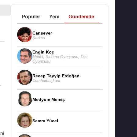
Popüler
Yeni
Gündemde
Cansever
Şarkıcı
Engin Koç
Model
,
Sinema Oyuncusu
,
Dizi
Oyuncusu
Recep Tayyip Erdoğan
Cumhurbaşkanı
a
Medyum Memiş
Semra Yücel
ni