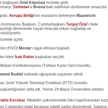
ine bağlayan
Ümit Köprüsü
hizmete girdi.
onseyi,
Sırbistan
'a
Bosna
'daki saldırıları durdurması amacıyla
pıldı.
Avrupa Birliği
'nin esaslarını belirleyen
Maastricht
rma Komisyonu Başkanı, Cumhurbaşkanı
Turgut Özal
'ı ifade
akanlığı döneminde hayali ihracata imkan sağladığı ve
 sürülüyordu.
hizmete açıldı.
leri (HVO)
Mostar
'ı işgal etmeye başladı.
isi lideri
İzak Rabin
başbakan seçildi.
dikaları Konfederasyonu (Türkiye Kamu-Sen) kuruldu.
med Budiaf
suikaste uğrayarak yaşamını yitirdi.
 olan, İzmir Yüksek Teknoloji Enstitüsü (İYTE) kuruldu.
aşkanlığından istifa etti. Yerine 19 Mayıs Üniversitesi rektörü
Pablo Escobar
, Medellin yakınlarındaki lüks hapishaneden kaçt
 Cağaloğlu'ndaki binasına roketli saldırı düzenlendi. Saldırıyı