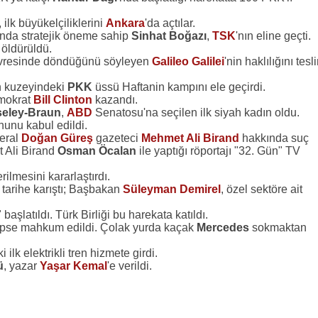
, ilk büyükelçiliklerini
Ankara
'da açtılar.
sında stratejik öneme sahip
Sinhat Boğazı
,
TSK
'nın eline geçti.
 öldürüldü.
evresinde döndüğünü söyleyen
Galileo Galilei
'nin haklılığını tesl
ın kuzeyindeki
PKK
üssü Haftanin kampını ele geçirdi.
emokrat
Bill Clinton
kazandı.
seley-Braun
,
ABD
Senatosu'na seçilen ilk siyah kadın oldu.
nu kabul edildi.
eral
Doğan Güreş
gazeteci
Mehmet Ali Birand
hakkında suç
 Ali Birand
Osman Öcalan
ile yaptığı röportajı "32. Gün" TV
ilmesini kararlaştırdı.
 tarihe karıştı; Başbakan
Süleyman Demirel
, özel sektöre ait
şlatıldı. Türk Birliği bu harekata katıldı.
hapse mahkum edildi. Çolak yurda kaçak
Mercedes
sokmaktan
 ilk elektrikli tren hizmete girdi.
ü
, yazar
Yaşar Kemal
'e verildi.