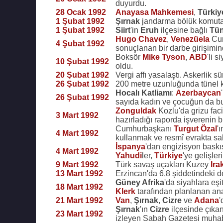
duyurdu.
28 Ocak 1992
Anayasa Mahkemesi
,
Türkiy
1 Şubat 1992
Şırnak
jandarma bölük komuta
1 Şubat 1992
Siirt
'in
Eruh
ilçesine bağlı
Tün
Hugo Chavez
,
Venezüela
Cu
4 Şubat 1992
sonuçlanan bir darbe girişimi
Boksör
Mike Tyson
,
ABD
'li s
10 Şubat 1992
oldu.
20 Şubat 1992
Vergi affı yasalaştı. Askerlik s
26 Şubat 1992
200 metre uzunluğunda tünel k
Hocalı Katliamı
:
Azerbaycan
26 Şubat 1992
sayıda kadın ve çocuğun da bul
Zonguldak
Kozlu'da grizu faci
3 Mart 1992
hazırladığı raporda işverenin 
Cumhurbaşkanı
Turgut Özal
'
4 Mart 1992
kullanmak ve resmî evrakta saht
İspanya
'dan engizisyon baskı
4 Mart 1992
Yahudi
ler,
Türkiye
'ye gelişleri
9 Mart 1992
Türk savaş uçakları Kuzey
Ira
13 Mart 1992
Erzincan'da 6,8 şiddetindeki d
Güney Afrika
'da siyahlara eş
18 Mart 1992
Klerk
tarafından planlanan ana
21 Mart 1992
Van
,
Şırnak
,
Cizre
ve
Adana
Şırnak
'ın
Cizre
ilçesinde çıkan
23 Mart 1992
izleyen Sabah Gazetesi muhab