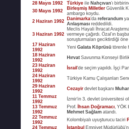
28 Mayıs 1992
Türkiye
ile
Nahçıvan
'ı birbir
Birleşmiş Milletler
Güvenlik K
30 Mayıs 1992
ambargo koydu.
Danimarka
'da
referandum
ya
2 Haziran 1992
Anlaşması
reddedildi.
Meclis Hayali İhracat Araştı
3 Haziran 1992
vermeye çağırdı. Özal'ın başb
soruşturmaları geciktirdiği öne
17 Haziran
Yeni
Galata Köprüsü
törenle 
1992
18 Haziran
Hırvat
Savunma Konseyi Birlik
1992
23 Haziran
İsrail
'de seçim yapıldı. İşçi Part
1992
24 Haziran
Türkiye Kamu Çalışanları Sen
1992
29 Haziran
Cezayir
devlet başkanı
Muham
1992
11 Temmuz
İzmir'in 3. devlet üniversitesi
1992
13 Temmuz
Prof.
İhsan Doğramacı
, YÖK b
1992
Mehmet Sağlam
atandı.
22 Temmuz
Kolombiyalı uyuşturucu taciri
1992
24 Temmuz
İstanbul
Emniyet Müdürlüğü'nün