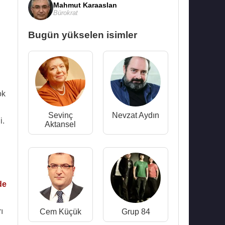
Mahmut Karaaslan
Bürokrat
Bugün yükselen isimler
ok
Sevinç
Nevzat Aydın
i.
Aktansel
de
ı
Cem Küçük
Grup 84