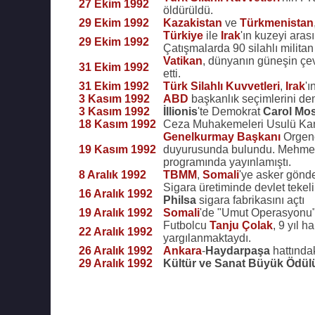
27 Ekim 1992
öldürüldü.
29 Ekim 1992
Kazakistan
ve
Türkmenistan
Türkiye
ile
Irak
'ın kuzeyi ara
29 Ekim 1992
Çatışmalarda 90 silahlı militan
Vatikan
, dünyanın güneşin ç
31 Ekim 1992
etti.
31 Ekim 1992
Türk Silahlı Kuvvetleri
,
Irak
'
3 Kasım 1992
ABD
başkanlık seçimlerini d
3 Kasım 1992
İllionis
'te Demokrat
Carol Mo
18 Kasım 1992
Ceza Muhakemeleri Usulü Kanu
Genelkurmay Başkanı
Orgen
19 Kasım 1992
duyurusunda bulundu. Mehmet
programında yayınlamıştı.
8 Aralık 1992
TBMM
,
Somali
'ye asker gönder
Sigara üretiminde devlet tekeli
16 Aralık 1992
Philsa
sigara fabrikasını açtı
19 Aralık 1992
Somali
'de "Umut Operasyonu" ba
Futbolcu
Tanju Çolak
, 9 yıl 
22 Aralık 1992
yargılanmaktaydı.
26 Aralık 1992
Ankara
-
Haydarpaşa
hattındaki
29 Aralık 1992
Kültür ve Sanat Büyük Ödül