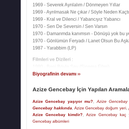
1969 - Severek Ayrılalım / Dönmeyen Yıllar
1969 - Ayrılmasak Ne çıkar / Söyle Neden Kaçt
1969 - Kral ve Dilenci / Yabancıyız Yabancı
1970 - Sen De Seversin / Sen Varsın
1970 - Damarımda kanımsın - Dönüşü yok bu y
1970 - Gönlümün Feryadı / Lanet Olsun Bu Aşk
1987 - Yarabbim (LP)
Filmleri ve Dizileri
:
1980 - Beni Böyle Sev (Sinema Filmi)
Biyografinin devamı ››
Kaynak:Biyografiler.com
Azize Gencebay İçin Yapılan Aramal
Azize Gencebay yaşıyor mu?
,
Azize Gencebay 
Gencebay hakkında
,
Azize Gencebay doğum yeri
,
Azize Gencebay kimdir?
,
Azize Gencebay kaç 
Gencebay albümleri