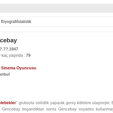
Biyografi
İstatistik
ncebay
?.??.1947
 kaç yaşında :
79
,
Sinema Oyuncusu
anbul
lebekler
" grubuyla solistlik yaparak geniş kitlelere ulaşmıştır. 
ze Gencebay boşandıktan sonra Gencebay soyadını kullanma