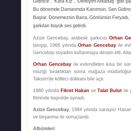
Gidince”, “Kara Kız”, “Dertliyim Arkadaş” gibi şar
Bu dönemde Damarımda Kanımsın, Sen Gidince, 
Başlar, Dönemezsin Bana, Gönlümün Feryadı, 
şarkıları büyük ses getirdi.
Azize Gencebay, arabesk şarkıcısı
Orhan Ge
tanışıp, 1966 yılında
Orhan Gencebay
ile ev
Gencebay soyadını kullanmaya devam etti. Alta
Orhan Gencebay
ile evlendikten kısa bir sü
müziği bıraktıktan sonra mağaza müdürlüğün
Taksim'de köfteci dükkanı bile açtı.
1980 yılında
Fikret Hakan
ve
Talat Bulut
ile 
filminde başrolde oynadı.
Azize Gencebay
, 1984 yılında sanayici Hasa
ve boşanma ile sonuçlandı.
Albümleri
: