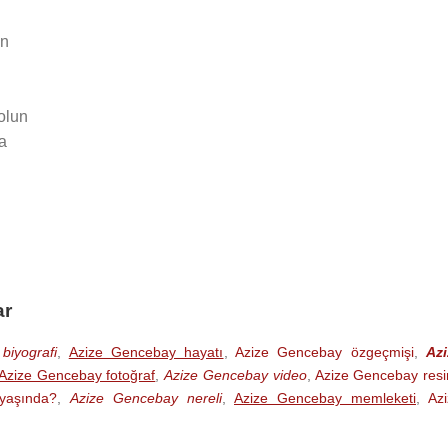
ın
olun
a
ar
biyografi
,
Azize Gencebay hayatı
,
Azize Gencebay özgeçmişi
,
Azi
Azize Gencebay fotoğraf
,
Azize Gencebay video
,
Azize Gencebay res
yaşında?
,
Azize Gencebay nereli
,
Azize Gencebay memleketi
,
Az