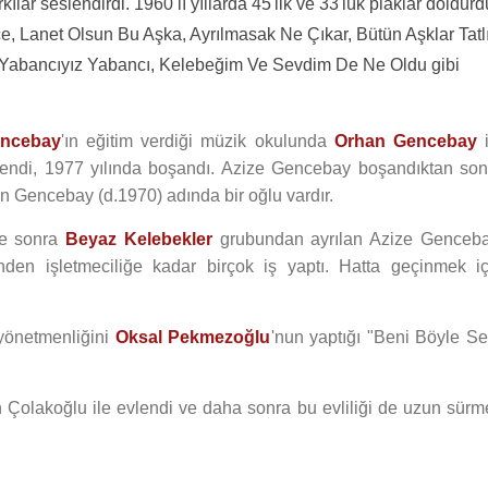
kılar seslendirdi. 1960 lı yıllarda 45'lik ve 33'lük plaklar doldurd
Lanet Olsun Bu Aşka, Ayrılmasak Ne Çıkar, Bütün Aşklar Tatl
Yabancıyız Yabancı, Kelebeğim Ve Sevdim De Ne Oldu gibi
ncebay
'ın eğitim verdiği müzik okulunda
Orhan Gencebay
i
lendi, 1977 yılında boşandı. Azize Gencebay boşandıktan son
n Gencebay (d.1970) adında bir oğlu vardır.
re sonra
Beyaz Kelebekler
grubundan ayrılan Azize Genceba
den işletmeciliğe kadar birçok iş yaptı. Hatta geçinmek iç
yönetmenliğini
Oksal Pekmezoğlu
'nun yaptığı "Beni Böyle Se
n Çolakoğlu ile evlendi ve daha sonra bu evliliği de uzun sürm