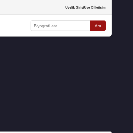
Üyelik Girişi
Üye Ol
İletişim
Ara