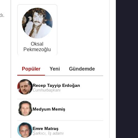
ı.
Oksal
Pekmezoğlu
Popüler
Yeni
Gündemde
Recep Tayyip Erdoğan
Cumhurbaşkanı
Medyum Memiş
Emre Matraş
Şarkıcı
,
İş adamı