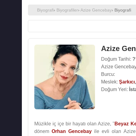
Biyografi
›
Biyografiler
›
Azize Gencebay
› Biyografi
Azize Ge
Doğum Tarihi:
?
Azize Gencebay
Burcu:
Meslek:
Şarkıcı
Doğum Yeri:
İst
Müzikle iç içe bir hayatı olan Azize, "
Beyaz Ke
dönem
Orhan Gencebay
ile evli olan Azi