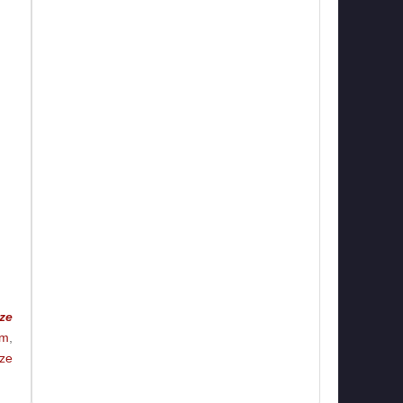
ze
im
,
ize