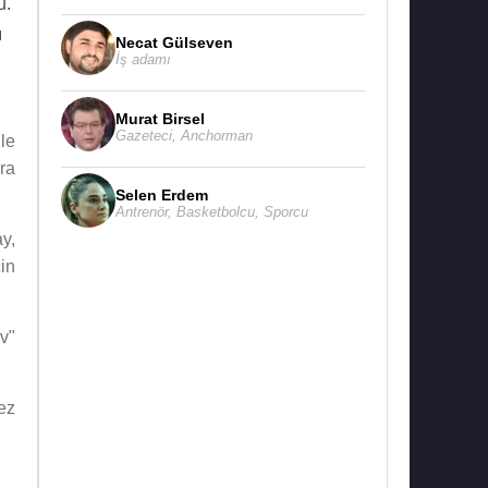
u.
ı
Necat Gülseven
İş adamı
Murat Birsel
Gazeteci
,
Anchorman
le
ra
Selen Erdem
Antrenör
,
Basketbolcu
,
Sporcu
y,
in
v"
ez