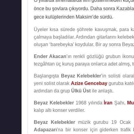
O yıllarda sinemalarda film gösterilmeden küçük
önce bu şovlara çıkıyordu. Daha sonra Kazabl
gece kulüplerinden Maksim’de sürdü.
Üyeler kısa sürede şöhrete kavuşmak, para ka
çalmaya başladılar. Ardından gitarlarını kelebek 
oluşan ‘barebeyka’ koydular. Bir ay sonra Beyaz
Ender Akacan
’ın renkli gözlüğü grubun ikon
tezgâhtan üç kuruş paraya onlarca adet almış, t
Başlangışta
Beyaz Kelebekler
’in solisti ola
yeni solist olarak
Azize Gencebay
guruba katıl
ardından da grup
Ülkü Üst
ile anlaştı.
Beyaz Kelebekler
1968 yılında
İran
Şahı,
Mu
kalıp altı konser verdiler.
Beyaz Kelebekler
müzik gurubu 19 Ocak 
Adapazarı
'na bir konser için giderken trafik