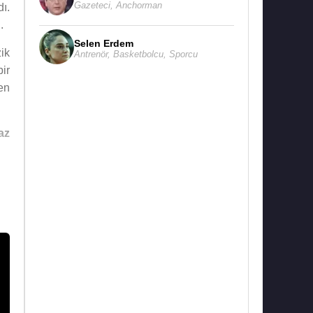
Gazeteci
,
Anchorman
dı.
.
Selen Erdem
ik
Antrenör
,
Basketbolcu
,
Sporcu
ir
en
az
ez
in
ve
li
r,