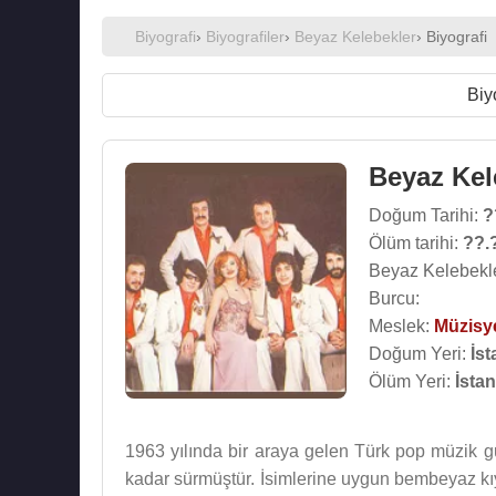
Biyografi
›
Biyografiler
›
Beyaz Kelebekler
› Biyografi
Biy
Beyaz Kel
Doğum Tarihi:
?
Ölüm tarihi:
??.
Beyaz Kelebekle
Burcu:
Meslek:
Müzisy
Doğum Yeri:
İst
Ölüm Yeri:
İsta
1963 yılında bir araya gelen Türk pop müzik g
kadar sürmüştür. İsimlerine uygun bembeyaz kıya