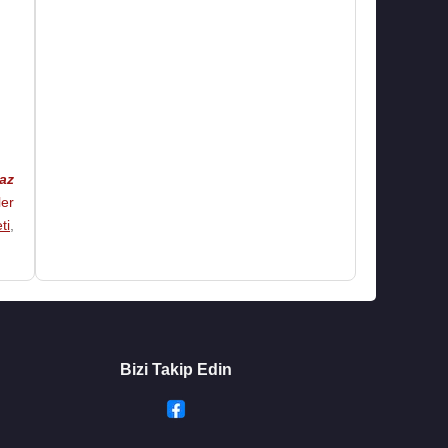
az
ler
ti
,
Bizi Takip Edin