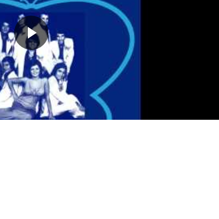
,
Köln
'deki konserlerinin hemen ardından bir arkadaşının inşaa
ce olsun diye ve yeni stüdyo ekipmanlarını test etmek için birk
ir mikser, birkaç mikrofon ve makaradan makaraya bant makine
r kayıttı. Ortaya ise wah-fuzz gitar, flüt, ağır davullar, neşe
unk'ının muhteşem bir örneği çıktı. Köln Session longplay olar
i
: