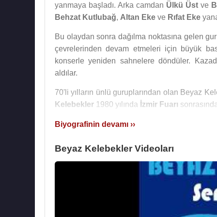
yanmaya başladı. Arka camdan
Ülkü Üst
ve
B
Behzat Kutlubağ
,
Altan Eke
ve
Rıfat Eke
yana
Bu olaydan sonra dağılma noktasına gelen guru
çevrelerinden devam etmeleri için büyük baskı
konserle yeniden sahnelere döndüler. Kazad
aldılar.
70'li yılların ünlü guruplarından olan Beyaz K
Kelebekler
1980 yılında
İzmir Fuarı
sonrasınd
İlerleyen yıllarda 18 Şubat 1983 tarihinde
Tur
Biyografinin devamı ››
Abacı
’nın eşi olan
Hasan Heybetli
'nin kar
Beyaz Kelebekler Videoları
işlendiği sırada
Gönül Yazar
sahnede idi. Sonr
Ender Akarcan
da müziği bırakarak ticarete atı
Sen Gidince Bak Neler Oldu, Neler Oluyor H
çalışmalarıdır.
Türkiye
'de ve
Hollanda
,
İtalya
gibi ülkelerde 