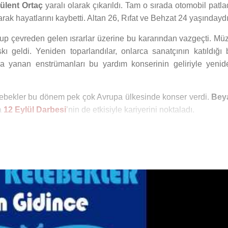
ülent Ortaç
yaralı olarak çıkarıldı. Tam o sırada otomobil patla
rak hayatlarını kaybetti. Altan 26, Rıfat ve Behzat 24 yaşındaydı
p çevreden gelen ısrarlar üzerine bu kararından vazgeçti. Müz
 geldi. Yeniden toparlandılar, onlarca sanatçının katıldığı b
a yanan enstrümanları bu yardım konserinin geliriyle yenid
elebekler bu dönem pek çok Avrupa ülkesinde konser verdi.
Bey
a
12 Eylül Darbesi
’nin de etkisiyle kariyerini noktaladı.
gut Akyüz
sahibi olduğu Stardust adlı gazinoda şarkıcı
Muazz
deşi
Abbas Heybetli
tarafından vurularak öldürüldü. Cinayet
asında ise yaşadıkları bu üzücü olayın etkisiyle
Bülent Ortaç
ldı.
Ercüment Ateş
müzisyenliğe ve gitaristliğe devam ediyor.
ayatta, Bütün Aşklar Tatlı Başlar, Ateş Böceği grubun önem
bir albüm ve çok sayıda 45'lik albüm çıkararan Beyaz Kelebekle