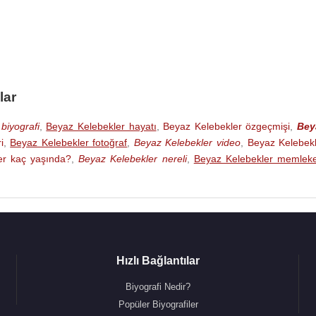
lar
biyografi
,
Beyaz Kelebekler hayatı
,
Beyaz Kelebekler özgeçmişi
,
Bey
i
,
Beyaz Kelebekler fotoğraf
,
Beyaz Kelebekler video
,
Beyaz Kelebek
er kaç yaşında?
,
Beyaz Kelebekler nereli
,
Beyaz Kelebekler memleke
Hızlı Bağlantılar
Biyografi Nedir?
Popüler Biyografiler