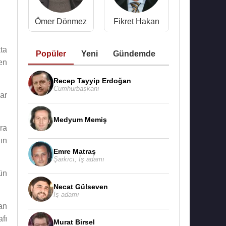
n
Ömer Dönmez
Fikret Hakan
ta
Popüler
Yeni
Gündemde
den
Recep Tayyip Erdoğan
Cumhurbaşkanı
ar
Medyum Memiş
ra
ın
Emre Matraş
Şarkıcı
,
İş adamı
ün
Necat Gülseven
İş adamı
an
fı
Murat Birsel