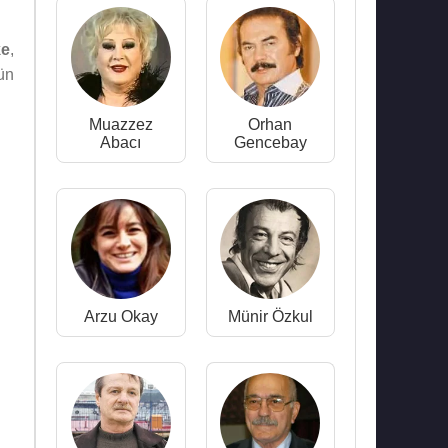
ke
,
'ün
Muazzez
Orhan
Abacı
Gencebay
Arzu Okay
Münir Özkul