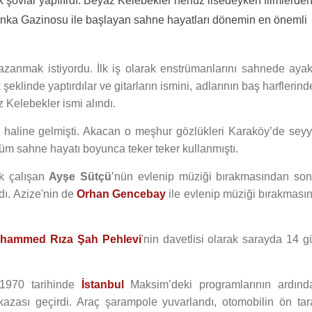
 şovlar yapılırdı. Beyaz Kelebekler henüz lisedeyken filmlerde
anka Gazinosu ile başlayan sahne hayatları dönemin en önemli
zanmak istiyordu. İlk iş olarak enstrümanlarını sahnede ayak
şeklinde yaptırdılar ve gitarların ismini, adlarının baş harflerin
 Kelebekler ismi alındı.
u haline gelmişti. Akacan o meşhur gözlükleri Karaköy’de seyy
üm sahne hayatı boyunca teker teker kullanmıştı.
rak çalışan
Ayşe Sütçü
’nün evlenip müziği bırakmasından son
dı. Azize'nin de
Orhan Gencebay
ile evlenip müziği bırakmasın
hammed Rıza Şah Pehlevi
'nin davetlisi olarak sarayda 14 g
1970 tarihinde
İstanbul
Maksim’deki programlarının ardınd
 kazası geçirdi. Araç şarampole yuvarlandı, otomobilin ön tara