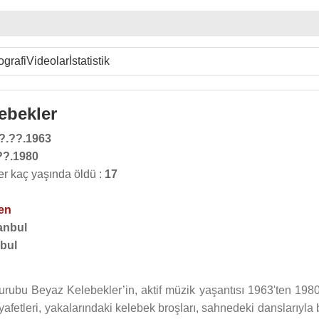
ografi
Videolar
İstatistik
ebekler
?.??.1963
??.1980
r kaç yaşında öldü :
17
en
anbul
nbul
urubu Beyaz Kelebekler’in, aktif müzik yaşantısı 1963'ten 1980
fetleri, yakalarındaki kelebek broşları, sahnedeki danslarıyla b