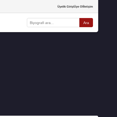
Üyelik Girişi
Üye Ol
İletişim
Ara