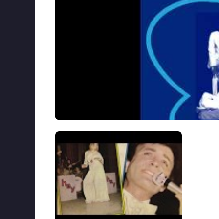
1976 yılında Avrupa turnesinin son gününde
devam eden stüdyosunu ziyaret etti. Sırf eğlen
şarkı kaydetmeye karar verdiler. 8 kanallı b
kullanılarak yapılan, çok basit, tek çekimli bi
erkek/kadın vokaller eşliğinde Anadolu psych-f
piyasaya sundular.
Beyaz Kelebekler gurubunun Kurucu Üyeler
Rıfat Eke
(1963-1970)
Altan Eke
(1963-1970)
Ender Akacan
(1963-1980)
Behzat Kutlubağ
(1963-1970)
Bülent Ortaç
(1963-1980)
Sonradan Katılan Üyeler
: