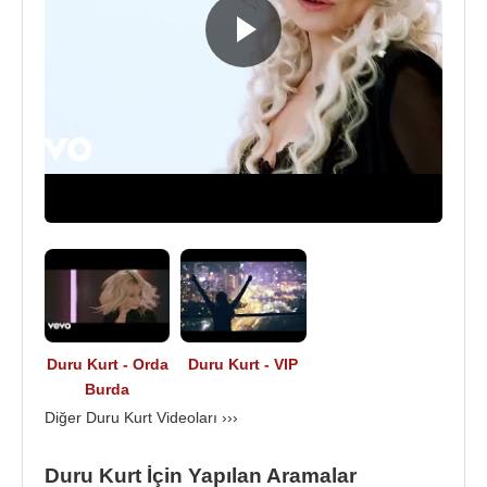
Albümleri
:
2018 - Ay Çokta Şey (single)
2018 - Orda Burda (single)
2017 - Paparazzi (single)
2017 - Vip (single)
Kaynak:Biyografiler.com
Duru Kurt - Orda
Duru Kurt - VIP
Burda
Diğer Duru Kurt Videoları ›››
Duru Kurt İçin Yapılan Aramalar