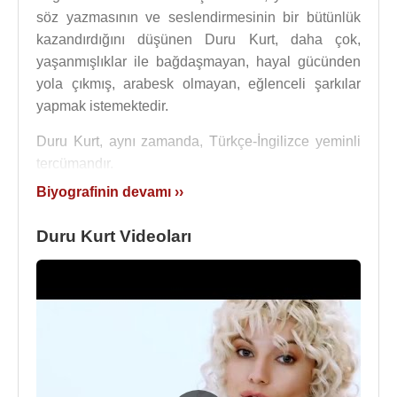
söz yazmasının ve seslendirmesinin bir bütünlük
kazandırdığını düşünen Duru Kurt, daha çok,
yaşanmışlıklar ile bağdaşmayan, hayal gücünden
yola çıkmış, arabesk olmayan, eğlenceli şarkılar
yapmak istemektedir.
Duru Kurt, aynı zamanda, Türkçe-İngilizce yeminli
tercümandır.
Biyografinin devamı ››
Electro-pop tarzında single ve remix çalışmalarına
devam eden Duru Kurt, Digital altyapılı
Duru Kurt Videoları
stüdyosunda aranje, mixing ve mastering
yapmaktadır. İlk single çalışması olan “
VIP
” Ağustos
2017
’de yayınlanmıştır. Ardından Kasım 2017’de
ikinci single çalışması olan “
Paparazzi
”
yayınlanmıştır ve ardından Mayıs
2018
'de üçüncü
single'ı "
Orda Burda
" çıkmıştır. Bu çalışmaların
söz-müzik ve aranjesi kendisine aittir.