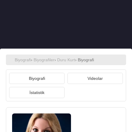
Biyografi
›
Biyografiler
›
Duru Kurt
› Biyografi
Biyografi
Videolar
İstatistik