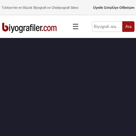
Türkiye’nin en Büyük Biyografi ve Otobiyografi Sitesi
Üyelik Girişi
Üye Ol
İletişim
☰
Ara