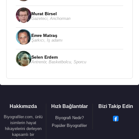
Murat Birsel
Gazeteci
,
Anchorman
Emre Matraş
Şarkıcı
,
İş adamı
Selen Erdem
Antrenör
,
Basketbolcu
,
Sporcu
Hakkımızda
Hızlı Bağlantılar
Bizi Takip Edin
Biyografiler.com, ünlü
Biyografi Nedir?
isimlerin hayat
Popüler Biyografiler
hikayelerini derleyen
kapsamlı bir