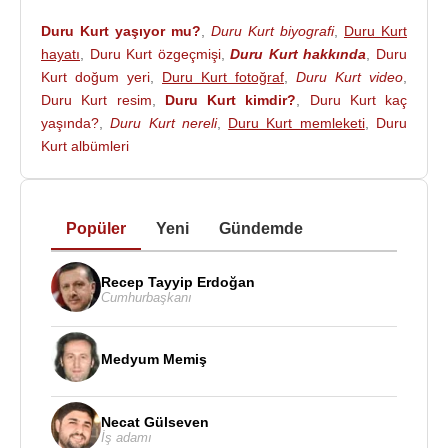
Duru Kurt yaşıyor mu?
,
Duru Kurt biyografi
,
Duru Kurt
hayatı
,
Duru Kurt özgeçmişi
,
Duru Kurt hakkında
,
Duru
Kurt doğum yeri
,
Duru Kurt fotoğraf
,
Duru Kurt video
,
Duru Kurt resim
,
Duru Kurt kimdir?
,
Duru Kurt kaç
yaşında?
,
Duru Kurt nereli
,
Duru Kurt memleketi
,
Duru
Kurt albümleri
Popüler
Yeni
Gündemde
Recep Tayyip Erdoğan
Cumhurbaşkanı
Medyum Memiş
Necat Gülseven
İş adamı